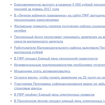
Единовременную выплату в размере 5 000 рублей пенсио
пенсией за январь 2017 года
В «Личном кабинете гражданина» на сайте ПФР запущен
пенсионными накоплениями
Желающие поменять порядок получения набора социальны
октября
Пенсионный фонд продолжает принимать заявления на вы
средств материнского капитала
Работодатели Малоархангельского района задолжали Пе
миллионов рублей
В ПФР прошел Единый день пенсионной грамотности
Индивидуальным предпринимателям необходимо уплатит
Мошенники опять активизировались
Остался месяц, чтобы подать заявление на 25 тысяч из с
Участникам Программы софинансирования важно не забы
страховые взносы
В ПФР пройдет Единый день электронных сервисов
В Пенсионном фонде прошел единый день электронных с