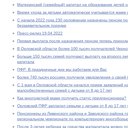
Материнский (семейный) капитал на образование детей 
Время ухода за детьми автоматически учитывается маме
С начала 2022 года 230 орловчанам назначены пенсии по
беззаявительном порядке
Пресс-релиз 19.04.2022
Первая выплата после назначения пенсии теперь приходи
В Орловской области более 100 тысяч получателей Черн
Больше 150 тысяч семей получают выплату на второго ре
капитала
ПФР: В праздничные дни мы работаем для Вас
Более 740 тысяч россиян получили уведомления о своей
С 1 мая в Орловской области начался прием заявлений н
малообеспеченных семей с детьми от 8 до 17 лет
Как многодетной маме получить статус предпенсионера?
Орловский ПФР заплатил семьям с детьми от 8 до 17 лет 
Пенсионеры из Ливенского района и Заводского района г
региональном чемпионате по компьютерному многоборь
После 3-летия ребенка за средства маткапитала можно п