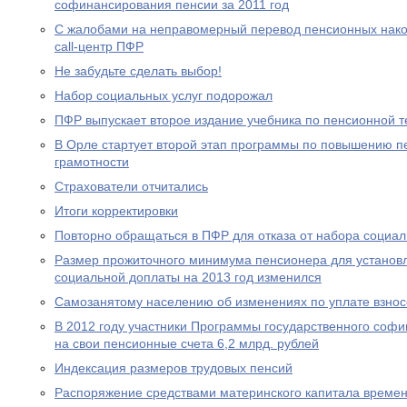
софинансирования пенсии за 2011 год
С жалобами на неправомерный перевод пенсионных нако
call-центр ПФР
Не забудьте сделать выбор!
Набор социальных услуг подорожал
ПФР выпускает второе издание учебника по пенсионной т
В Орле стартует второй этап программы по повышению п
грамотности
Страхователи отчитались
Итоги корректировки
Повторно обращаться в ПФР для отказа от набора социал
Размер прожиточного минимума пенсионера для устано
социальной доплаты на 2013 год изменился
Самозанятому населению об изменениях по уплате взносо
В 2012 году участники Программы государственного соф
на свои пенсионные счета 6,2 млрд. рублей
Индексация размеров трудовых пенсий
Распоряжение средствами материнского капитала времен