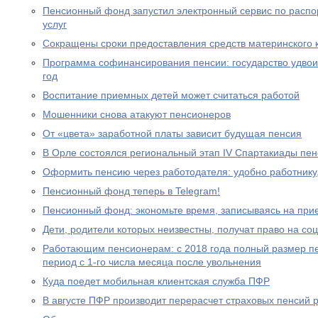
Пенсионный фонд запустил электронный сервис по расп
услуг
Сокращены сроки предоставления средств материнского 
Программа софинансирования пенсии: государство удвоил
год
Воспитание приемных детей может считаться работой
Мошенники снова атакуют пенсионеров
От «цвета» заработной платы зависит будущая пенсия
В Орле состоялся региональный этап IV Спартакиады пе
Оформить пенсию через работодателя: удобно работнику
Пенсионный фонд теперь в Telegram!
Пенсионный фонд: экономьте время, записываясь на при
Дети, родители которых неизвестны, получат право на с
Работающим пенсионерам: с 2018 года полный размер пе
период с 1-го числа месяца после увольнения
Куда поедет мобильная клиентская служба ПФР
В августе ПФР производит перерасчет страховых пенсий