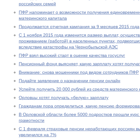
российских семей
ПФР напоминает о возможности получения единовременн
материнского капитала
Продолжается отчетная кампания за 9 месяцев 2015 года
С 1 ноября 2015 года изменится размер выплат, осущест
проживанием (работой) в населенных пунктах, подвергш
вследствие катастрофы на Чернобыльской АЭС
ПФР взял высокий старт в оценке качества госуслуг
Пенсионный фонд выясняет, какую зарплату хотят получа
Внимание: снова мошенники под видом сотрудников ПФР
Подайте заявление о назначении пенсии онлайн
Успейте получить 20 000 рублей из средств материнского
Орловцы хотят получать «белую» зарплату
Гражданам пора определиться, какую пенсию формирова
В Орловской области более 5000 подростков прошли курс
грамотности
С 1 февраля страховые пенсии неработающих россиян в
увеличился на 7%