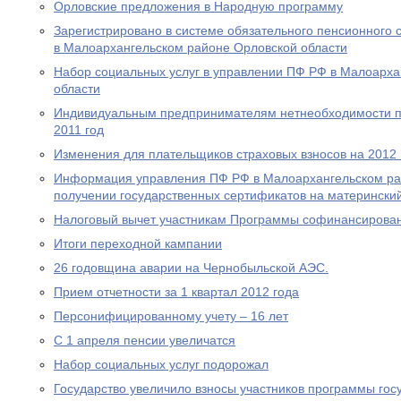
Орловские предложения в Народную программу
Зарегистрировано в системе обязательного пенсионного 
в Малоархангельском районе Орловской области
Набор социальных услуг в управлении ПФ РФ в Малоарха
области
Индивидуальным предпринимателям нетнеобходимости пр
2011 год
Изменения для плательщиков страховых взносов на 2012 
Информация управления ПФ РФ в Малоархангельском ра
получении государственных сертификатов на материнский
Налоговый вычет участникам Программы софинансирова
Итоги переходной кампании
26 годовщина аварии на Чернобыльской АЭС.
Прием отчетности за 1 квартал 2012 года
Персонифицированному учету – 16 лет
С 1 апреля пенсии увеличатся
Набор социальных услуг подорожал
Государство увеличило взносы участников программы гос