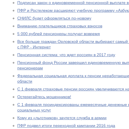
Подписан закон о единовременной пенсионной выплате в
ПФР и Ростелеком расширяют учебную программу «Азбук
СНИЛС будет оформляться по-новому
Вниманию плательщиков страховых взносов
5 000 рублей пенсионеры получат вовремя
Все больше граждан Орловской области выбирают самый
с ПФР - Интернет
Пенсионная система: что ждет россиян в 2017 году
Пенсионный фонд России завершил единовременную выпл
пенсионерам
Федеральная социальная доплата к пенсии неработающи
области
С 1 февраля страховые пенсии россиян увеличиваются н
Остерегайтесь мошенников!
С 1 февраля проиндексированы ежемесячные денежные в
социальных услуг
Кому из «льготников» зачтется служба в армии
ПФР подвел итоги переходной кампании 2016 года