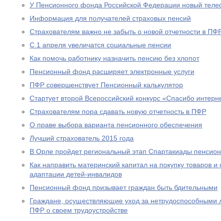
У Пенсионного фонда Российской Федерации новый теле
Информация для получателей страховых пенсий
Страхователям важно не забыть о новой отчетности в ПФ
С 1 апреля увеличатся социальные пенсии
Как помочь работнику назначить пенсию без хлопот
Пенсионный фонд расширяет электронные услуги
ПФР совершенствует Пенсионный калькулятор
Стартует второй Всероссийский конкурс «Спасибо интерн
Страхователям пора сдавать новую отчетность в ПФР
О праве выбора варианта пенсионного обеспечения
Лучший страхователь 2015 года
В Орле пройдет региональный этап Спартакиады пенсион
Как направить материнский капитал на покупку товаров и 
адаптации детей-инвалидов
Пенсионный фонд призывает граждан быть бдительными
Граждане, осуществляющие уход за нетрудоспособными 
ПФР о своем трудоустройстве