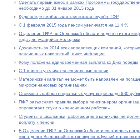
Сделать первый взнос в рамках Программы государствен
необходимо до 31 января 2015 года
Куда поедет мобильная клиентская служба ПФР
С 1 февраля 2015 года пенсии увеличатся на 11,4 %
Отделение ПФР по Орловской области подвело итоги ин
года для учащейся молодежи
Доходность за 2014 всех управляющих компаний, которы
пенсионных накоплений, ниже инфляции.
Кому положена единовременная выплата ко Дню победы
С 1 апреля увеличатся социальные пенсии
Материнский капитал не может быть направлен на погаше
микрофинансовых организациях
Стоимость набора социальных услуг выросла до 930 рубл
ПФР разъясняет правила выбора пенсионером организац
опровергает слухи о «пенсионном рабстве»
Студенты и школьники, работающие в каникулы, не долж
доплату к пенсии
В Отделении ПФР по Орловской области состоялось нагр
ежегодного Всероссийского конкурса «Лучший страховател