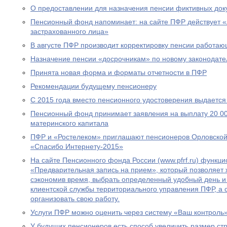
О предоставлении для назначения пенсии фиктивных док
Пенсионный фонд напоминает: на сайте ПФР действует 
застрахованного лица»
В августе ПФР производит корректировку пенсии работа
Назначение пенсии «досрочникам» по новому законодател
Принята новая форма и форматы отчетности в ПФР
Рекомендации будущему пенсионеру
С 2015 года вместо пенсионного удостоверения выдается
Пенсионный фонд принимает заявления на выплату 20 00
материнского капитала
ПФР и «Ростелеком» приглашают пенсионеров Орловской 
«Спасибо Интернету-2015»
На сайте Пенсионного фонда России (www.pfrf.ru) функц
«Предварительная запись на прием», который позволяет 
сэкономив время, выбрать определенный удобный день и
клиентской службы территориального управления ПФР, а
организовать свою работу.
Услуги ПФР можно оценить через систему «Ваш контроль
У будущих пенсионеров есть способ увеличить размер ст