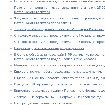
Получателям социальной доплаты к пенсии необходимо п
Пенсионный фонд принимает заявления на выплату 25 00
материнского капитала
Запущен сервис подачи заявления на единовременную вы
материнского капитала через сайт ПФР
7 шагов, чтобы получить 25 тысяч из МСК через Интернет
Страховые взносы для предпринимателей останутся пре
Страховые взносы для предпринимателей останутся пре
Кому из педработников «зачтут» учебу в стаж
В Орловской области через сайт ПФР заявление на едино
материнского капитала подали более 4 тыс. человек
Материнский капитал можно направить на социальную а
Еще есть время, чтобы определиться с порядком получен
Отделение ПФР по Орловской области теперь и в «Однок
В августе ПФР производит перерасчет страховых пенсий
Вниманию граждан: сотрудники Пенсионного фонда по до
Электронные сервисы ПФР на страже интересов граждан
К вопросу о пенсионных накоплениях