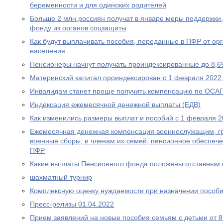
беременности и для одиноких родителей
Больше 2 млн россиян получат в январе меры поддержк
фонду из органов соцзащиты
Как будут выплачивать пособия, переданные в ПФР от ор
населения
Пенсионеры начнут получать проиндексированные до 8,6
Материнский капитал проиндексирован с 1 февраля 2022
Инвалидам станет проще получить компенсацию по ОСА
Индексация ежемесячной денежной выплаты (ЕДВ)
Как изменились размеры выплат и пособий с 1 февраля 2
Ежемесячная денежная компенсация военнослужащим, г
военные сборы, и членам их семей, пенсионное обеспеч
ПФР
Какие выплаты Пенсионного фонда положены отставным 
шахматный турнир
Комплексную оценку нуждаемости при назначении пособ
Пресс-релизы 01.04.2022
Прием заявлений на новые пособия семьям с детьми от 8 