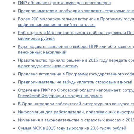
ПФР объявляет фотоконкурс для пенсионеров
Предпринимателям необходимо заплатить страховые взно
Более 200 малоархангельцев вступили в Программу госу
софинансирования пенсий за пять лет.
Работодатели Малоархангельского района задолжали Пе
миллионов рублей
Куда подавать заявление о выборе НПФ или об отказе о
пенсионных накоплений
Правительство приняло решение в 2015 году передать с
в распределительную систему
Продлено вступление в Программу государственного со
Предприниматель, не забудь уплатить страховые взносы!
Отделение ПФР по Орловской области напоминает: сотр
Российской Федерации не ходят по домам
В Орле наградили победителей литературного конкурса 
Информация для работодателей, привлекающих иностра
Изменения в законодательстве о страховых взносах с 201
Сумма МСК в 2015 году выросла на 23,6 тысяч рублей