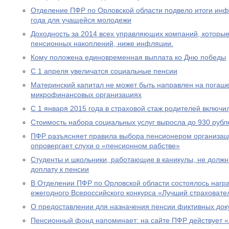
Отделение ПФР по Орловской области подвело итоги ин
года для учащейся молодежи
Доходность за 2014 всех управляющих компаний, которы
пенсионных накоплений, ниже инфляции.
Кому положена единовременная выплата ко Дню победы
С 1 апреля увеличатся социальные пенсии
Материнский капитал не может быть направлен на погаше
микрофинансовых организациях
С 1 января 2015 года в страховой стаж родителей включи
Стоимость набора социальных услуг выросла до 930 рубл
ПФР разъясняет правила выбора пенсионером организац
опровергает слухи о «пенсионном рабстве»
Студенты и школьники, работающие в каникулы, не долж
доплату к пенсии
В Отделении ПФР по Орловской области состоялось нагр
ежегодного Всероссийского конкурса «Лучший страховател
О предоставлении для назначения пенсии фиктивных док
Пенсионный фонд напоминает: на сайте ПФР действует 