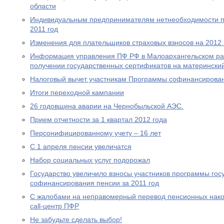
области
Индивидуальным предпринимателям нетнеобходимости пр
2011 год
Изменения для плательщиков страховых взносов на 2012 
Информация управления ПФ РФ в Малоархангельском ра
получении государственных сертификатов на материнский
Налоговый вычет участникам Программы софинансирова
Итоги переходной кампании
26 годовщина аварии на Чернобыльской АЭС.
Прием отчетности за 1 квартал 2012 года
Персонифицированному учету – 16 лет
С 1 апреля пенсии увеличатся
Набор социальных услуг подорожал
Государство увеличило взносы участников программы гос
софинансирования пенсии за 2011 год
С жалобами на неправомерный перевод пенсионных нако
call-центр ПФР
Не забудьте сделать выбор!