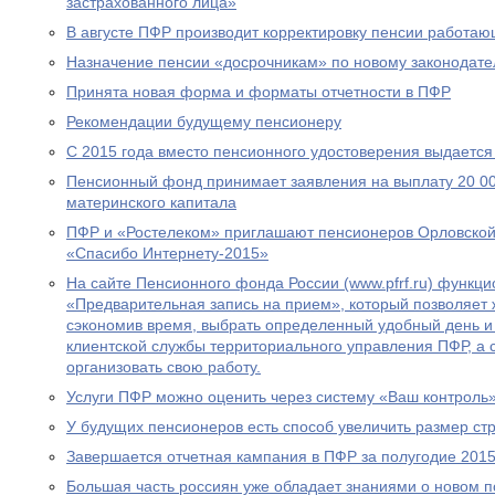
застрахованного лица»
В августе ПФР производит корректировку пенсии работа
Назначение пенсии «досрочникам» по новому законодател
Принята новая форма и форматы отчетности в ПФР
Рекомендации будущему пенсионеру
С 2015 года вместо пенсионного удостоверения выдается
Пенсионный фонд принимает заявления на выплату 20 00
материнского капитала
ПФР и «Ростелеком» приглашают пенсионеров Орловской 
«Спасибо Интернету-2015»
На сайте Пенсионного фонда России (www.pfrf.ru) функц
«Предварительная запись на прием», который позволяет 
сэкономив время, выбрать определенный удобный день и
клиентской службы территориального управления ПФР, а
организовать свою работу.
Услуги ПФР можно оценить через систему «Ваш контроль
У будущих пенсионеров есть способ увеличить размер ст
Завершается отчетная кампания в ПФР за полугодие 2015
Большая часть россиян уже обладает знаниями о новом 