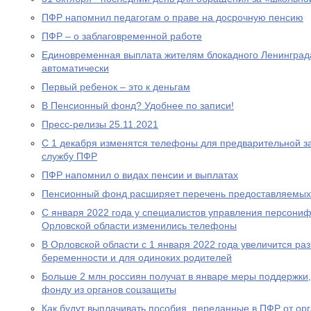
ПФР напомнил педагогам о праве на досрочную пенсию
ПФР – о заблаговременной работе
Единовременная выплата жителям блокадного Ленинграда
автоматически
Первый ребенок – это к деньгам
В Пенсионный фонд? Удобнее по записи!
Пресс-релизы 25.11.2021
С 1 декабря изменятся телефоны для предварительной за
службу ПФР
ПФР напомнил о видах пенсии и выплатах
Пенсионный фонд расширяет перечень предоставляемых
С января 2022 года у специалистов управления персони
Орловской области изменились телефоны
В Орловской области с 1 января 2022 года увеличится р
беременности и для одиноких родителей
Больше 2 млн россиян получат в январе меры поддержк
фонду из органов соцзащиты
Как будут выплачивать пособия, переданные в ПФР от ор