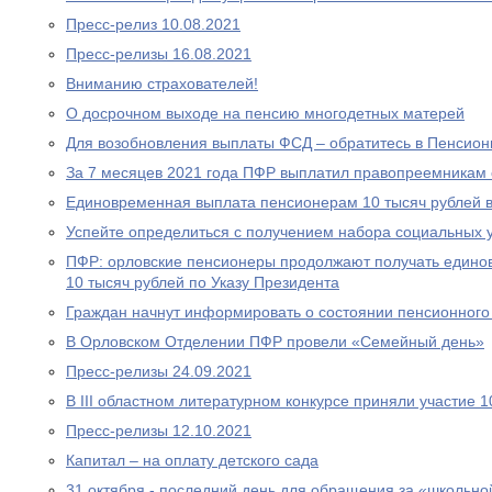
Пресс-релиз 10.08.2021
Пресс-релизы 16.08.2021
Вниманию страхователей!
О досрочном выходе на пенсию многодетных матерей
Для возобновления выплаты ФСД – обратитесь в Пенсио
За 7 месяцев 2021 года ПФР выплатил правопреемникам 
Единовременная выплата пенсионерам 10 тысяч рублей в
Успейте определиться с получением набора социальных у
ПФР: орловские пенсионеры продолжают получать едино
10 тысяч рублей по Указу Президента
Граждан начнут информировать о состоянии пенсионного 
В Орловском Отделении ПФР провели «Семейный день»
Пресс-релизы 24.09.2021
В III областном литературном конкурсе приняли участие 
Пресс-релизы 12.10.2021
Капитал – на оплату детского сада
31 октября - последний день для обращения за «школьно