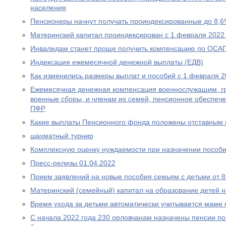
населения
Пенсионеры начнут получать проиндексированные до 8,6
Материнский капитал проиндексирован с 1 февраля 2022
Инвалидам станет проще получить компенсацию по ОСА
Индексация ежемесячной денежной выплаты (ЕДВ)
Как изменились размеры выплат и пособий с 1 февраля 2
Ежемесячная денежная компенсация военнослужащим, г
военные сборы, и членам их семей, пенсионное обеспеч
ПФР
Какие выплаты Пенсионного фонда положены отставным 
шахматный турнир
Комплексную оценку нуждаемости при назначении пособ
Пресс-релизы 01.04.2022
Прием заявлений на новые пособия семьям с детьми от 8 
Материнский (семейный) капитал на образование детей 
Время ухода за детьми автоматически учитывается маме
С начала 2022 года 230 орловчанам назначены пенсии по