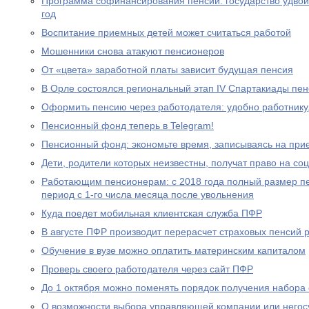
Программа софинансирования пенсии: государство удвоил
год
Воспитание приемных детей может считаться работой
Мошенники снова атакуют пенсионеров
От «цвета» заработной платы зависит будущая пенсия
В Орле состоялся региональный этап IV Спартакиады пе
Оформить пенсию через работодателя: удобно работнику
Пенсионный фонд теперь в Telegram!
Пенсионный фонд: экономьте время, записываясь на при
Дети, родители которых неизвестны, получат право на с
Работающим пенсионерам: с 2018 года полный размер пе
период с 1-го числа месяца после увольнения
Куда поедет мобильная клиентская служба ПФР
В августе ПФР производит перерасчет страховых пенсий
Обучение в вузе можно оплатить материнским капиталом
Проверь своего работодателя через сайт ПФР
До 1 октября можно поменять порядок получения набора 
О возможности выбора управляющей компании или негос