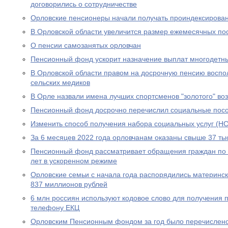
договорились о сотрудничестве
Орловские пенсионеры начали получать проиндексирова
В Орловской области увеличится размер ежемесячных по
О пенсии самозанятых орловчан
Пенсионный фонд ускорит назначение выплат многодетн
В Орловской области правом на досрочную пенсию воспо
сельских медиков
В Орле назвали имена лучших спортсменов "золотого" во
Пенсионный фонд досрочно перечислил социальные посо
Изменить способ получения набора социальных услуг (НС
За 6 месяцев 2022 года орловчанам оказаны свыше 37 тыс
Пенсионный фонд рассматривает обращения граждан по в
лет в ускоренном режиме
Орловские семьи с начала года распорядились материнс
837 миллионов рублей
6 млн россиян используют кодовое слово для получения 
телефону ЕКЦ
Орловским Пенсионным фондом за год было перечислено