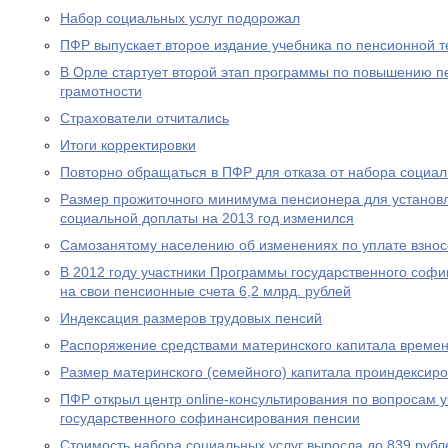
Набор социальных услуг подорожал
ПФР выпускает второе издание учебника по пенсионной т
В Орле стартует второй этап программы по повышению п
грамотности
Страхователи отчитались
Итоги корректировки
Повторно обращаться в ПФР для отказа от набора социал
Размер прожиточного минимума пенсионера для устано
социальной доплаты на 2013 год изменился
Самозанятому населению об изменениях по уплате взносо
В 2012 году участники Программы государственного соф
на свои пенсионные счета 6,2 млрд. рублей
Индексация размеров трудовых пенсий
Распоряжение средствами материнского капитала времен
Размер материнского (семейного) капитала проиндексир
ПФР открыл центр online-консультирования по вопросам 
государственного софинансирования пенсии
Стоимость набора социальных услуг выросла до 839 рубл