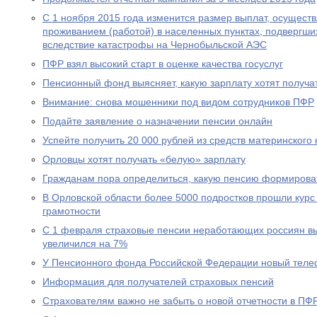
С 1 ноября 2015 года изменится размер выплат, осущест
проживанием (работой) в населенных пунктах, подвергш
вследствие катастрофы на Чернобыльской АЭС
ПФР взял высокий старт в оценке качества госуслуг
Пенсионный фонд выясняет, какую зарплату хотят получа
Внимание: снова мошенники под видом сотрудников ПФР
Подайте заявление о назначении пенсии онлайн
Успейте получить 20 000 рублей из средств материнского
Орловцы хотят получать «белую» зарплату
Гражданам пора определиться, какую пенсию формирова
В Орловской области более 5000 подростков прошли курс
грамотности
С 1 февраля страховые пенсии неработающих россиян в
увеличился на 7%
У Пенсионного фонда Российской Федерации новый теле
Информация для получателей страховых пенсий
Страхователям важно не забыть о новой отчетности в ПФ