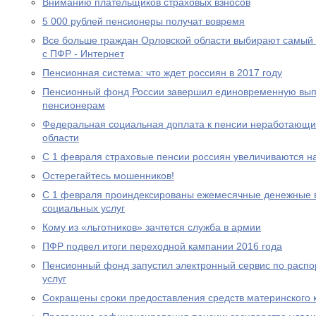
Вниманию плательщиков страховых взносов
5 000 рублей пенсионеры получат вовремя
Все больше граждан Орловской области выбирают самый
с ПФР - Интернет
Пенсионная система: что ждет россиян в 2017 году
Пенсионный фонд России завершил единовременную выпл
пенсионерам
Федеральная социальная доплата к пенсии неработающи
области
С 1 февраля страховые пенсии россиян увеличиваются н
Остерегайтесь мошенников!
С 1 февраля проиндексированы ежемесячные денежные в
социальных услуг
Кому из «льготников» зачтется служба в армии
ПФР подвел итоги переходной кампании 2016 года
Пенсионный фонд запустил электронный сервис по расп
услуг
Сокращены сроки предоставления средств материнского 