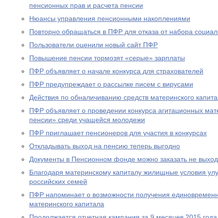
пенсионных прав и расчета пенсии
Нюансы управления пенсионными накоплениями
Повторно обращаться в ПФР для отказа от набора социал
Пользователи оценили новый сайт ПФР
Повышение пенсии тормозят «серые» зарплаты
ПФР объявляет о начале конкурса для страхователей
ПФР предупреждает о рассылке писем с вирусами
Действия по обналичиванию средств материнского капит
ПФР объявляет о проведении конкурса агитационных мат
пенсии» среди учащейся молодежи
ПФР приглашает пенсионеров для участия в конкурсах
Откладывать выход на пенсию теперь выгодно
Документы в Пенсионном фонде можно заказать не выход
Благодаря материнскому капиталу жилищные условия ул
российских семей
ПФР напоминает о возможности получения единовременн
материнского капитала
Продолжается отчетная кампания за 9 месяцев 2015 года