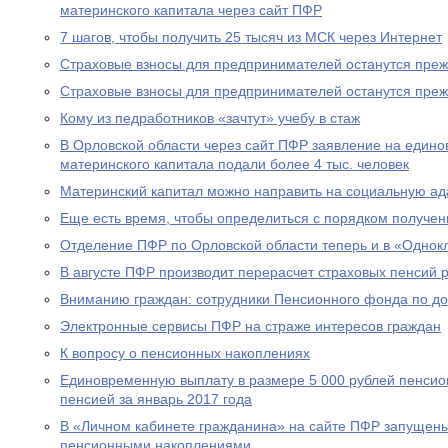
материнского капитала через сайт ПФР
7 шагов, чтобы получить 25 тысяч из МСК через Интернет
Страховые взносы для предпринимателей останутся пре
Страховые взносы для предпринимателей останутся пре
Кому из педработников «зачтут» учебу в стаж
В Орловской области через сайт ПФР заявление на едино
материнского капитала подали более 4 тыс. человек
Материнский капитал можно направить на социальную а
Еще есть время, чтобы определиться с порядком получен
Отделение ПФР по Орловской области теперь и в «Однок
В августе ПФР производит перерасчет страховых пенсий
Вниманию граждан: сотрудники Пенсионного фонда по до
Электронные сервисы ПФР на страже интересов граждан
К вопросу о пенсионных накоплениях
Единовременную выплату в размере 5 000 рублей пенсио
пенсией за январь 2017 года
В «Личном кабинете гражданина» на сайте ПФР запущен
пенсионными накоплениями