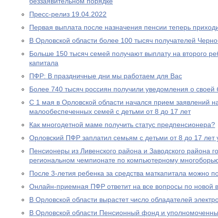
беззаявительном порядке
Пресс-релиз 19.04.2022
Первая выплата после назначения пенсии теперь приходи
В Орловской области более 100 тысяч получателей Черн
Больше 150 тысяч семей получают выплату на второго ре
капитала
ПФР: В праздничные дни мы работаем для Вас
Более 740 тысяч россиян получили уведомления о своей
С 1 мая в Орловской области начался прием заявлений н
малообеспеченных семей с детьми от 8 до 17 лет
Как многодетной маме получить статус предпенсионера?
Орловский ПФР заплатил семьям с детьми от 8 до 17 лет 
Пенсионеры из Ливенского района и Заводского района г
региональном чемпионате по компьютерному многоборь
После 3-летия ребенка за средства маткапитала можно п
Онлайн-приемная ПФР ответит на все вопросы по новой вы
В Орловской области вырастет число обладателей электр
В Орловской области Пенсионный фонд и уполномоченны