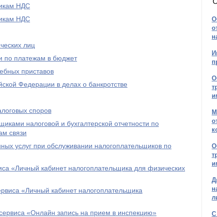
О
щикам НДС
щикам НДС
О
о
н
ческих лиц
И
и по платежам в бюджет
п
дебных приставов
О
ской Федерации в делах о банкротстве
т
и
алоговых споров
М
о
иками налоговой и бухгалтерской отчетности по
к
ам связи
ых услуг при обслуживании налогоплательщиков по
О
т
и
иса «Личный кабинет налогоплательщика для физических
Д
н
ервиса «Личный кабинет налогоплательщика
л
сервиса «Онлайн запись на прием в инспекцию»
С