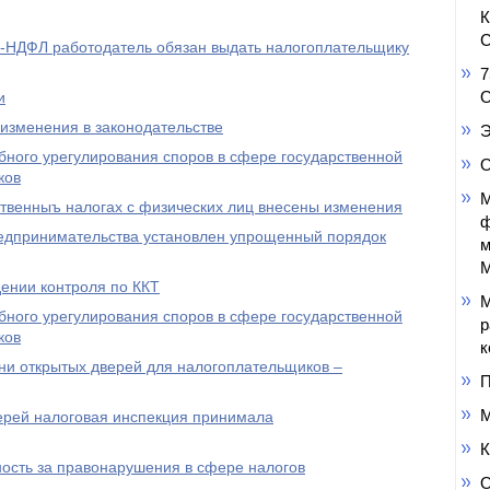
С
2-НДФЛ работодатель обязан выдать налогоплательщику
7
О
и
зменения в законодательстве
Э
бного урегулирования споров в сфере государственной
О
ков
М
ственныъ налогах с физических лиц внесены изменения
ф
редпринимательства установлен упрощенный порядок
м
М
ении контроля по ККТ
М
бного урегулирования споров в сфере государственной
р
ков
к
ни открытых дверей для налогоплательщиков –
П
М
ерей налоговая инспекция принимала
К
ость за правонарушения в сфере налогов
О