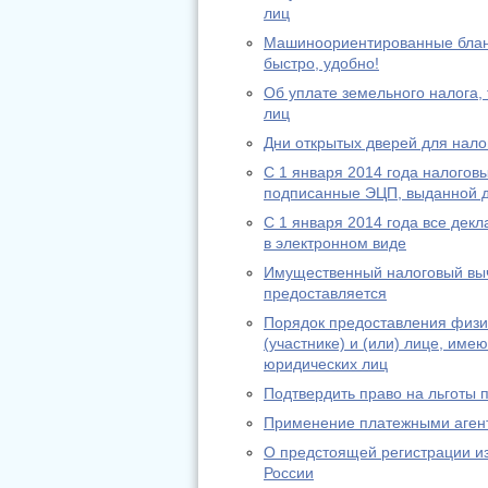
лиц
Машиноориентированные бланк
быстро, удобно!
Об уплате земельного налога,
лиц
Дни открытых дверей для нало
С 1 января 2014 года налогов
подписанные ЭЦП, выданной д
С 1 января 2014 года все дек
в электронном виде
Имущественный налоговый выче
предоставляется
Порядок предоставления физи
(участнике) и (или) лице, им
юридических лиц
Подтвердить право на льготы
Применение платежными агент
О предстоящей регистрации и
России