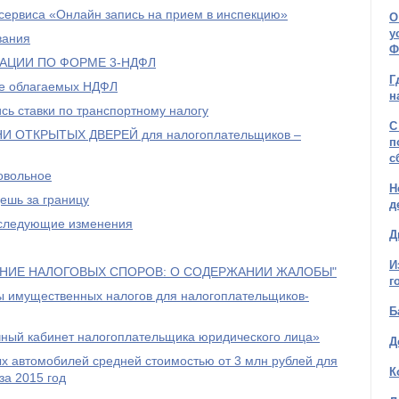
сервиса «Онлайн запись на прием в инспекцию»
О
у
вания
Ф
РАЦИИ ПО ФОРМЕ 3-НДФЛ
Г
не облагаемых НДФЛ
н
сь ставки по транспортному налогу
С
ДНИ ОТКРЫТЫХ ДВЕРЕЙ для налогоплательщиков –
п
с
овольное
Н
дешь за границу
д
у следующие изменения
Д
И
АНИЕ НАЛОГОВЫХ СПОРОВ: О СОДЕРЖАНИИ ЖАЛОБЫ"
г
ты имущественных налогов для налогоплательщиков-
Б
чный кабинет налогоплательщика юридического лица»
Д
х автомобилей средней стоимостью от 3 млн рублей для
К
за 2015 год