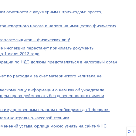
и отчетности с двухмерным штрих-кодом: просто,
 транспортного налога и налога на имущество физических
гоплательщиков – физических лиц!
ые инспекции перестанут принимать документы,
о 1 июля 2013 года
ларации по НДС должны представляться в налоговый орган
т по расходам за счет материнского капитала не
ческому лицу информации о нем как об учредителе
еющем право действовать без доверенности от имени
 по имущественным налогам необходимо до 1 февраля
ами контрольно-кассовой техники
зменений устава юрлица можно узнать на сайте ФНС
Г