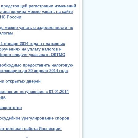
 предстоящей регистрации изменений
става юрлица можно узнать на сайте
НС России
де можно узнать о задолженности по
алогам
 1 января 2014 года в платежных
оручениях на уплату налогов и
боров следует указывать ОКТМО
еобходимо предоставить налоговую
екларацию до 30 апреля 2014 года
ни открытых дверей
зменения вступающие с 01.01.2014
ода.
анкротство
осудебное урегулирование споров
онтрольная работа Инспекции.