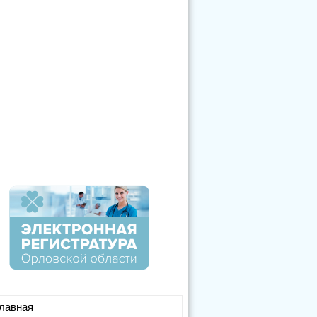
лавная