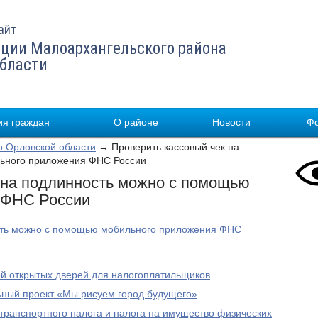
айт
ции Малоархангельского района
области
я граждан
О районе
Новости
Ф
 Орловской области
→ Проверить кассовый чек на
ьного приложения ФНС России
 на подлинность можно с помощью
 ФНС России
ость можно с помощью мобильного приложения ФНС
й открытых дверей для налогоплатильщиков
ный проект «Мы рисуем город будущего»
 транспортного налога и налога на имущество физических