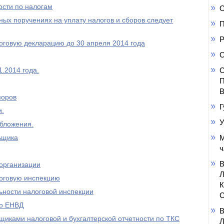
ости по налогам
О
ных поручениях на уплату налогов и сборов следует
П
Р
оговую декларацию до 30 апреля 2014 года
С
.2014 года.
С
П
В
поров
Г
и.
У
обложения.
ьщика
М
ч
 организации
логовую инспекцию
ьности налоговой инспекции
С
по ЕНВД
иками налоговой и бухгалтерской отчетности по ТКС