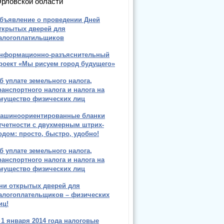
рловской области
бъявление о проведении Дней
ткрытых дверей для
алогоплатильщиков
нформационно-разъяснительный
роект «Мы рисуем город будущего»
б уплате земельного налога,
ранспортного налога и налога на
мущество физических лиц
ашиноориентированные бланки
тчетности с двухмерным штрих-
одом: просто, быстро, удобно!
б уплате земельного налога,
ранспортного налога и налога на
мущество физических лиц
ни открытых дверей для
алогоплательщиков – физических
иц!
 1 января 2014 года налоговые