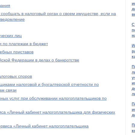
и
вания
д
 сообщать в налоговый орган о своем имуществе, если на
в
 уведомление
С
п
ческих лиц
н
и по платежам в бюджет
И
р
дебных приставов
к
ской Федерации в делах о банкротстве
П
л
алоговых споров
у
и
иками налоговой и бухгалтерской отчетности по
д
ам связи
л
ых услуг при обслуживании налогоплательщиков по
П
и
иса «Личный кабинет налогоплательщика для физических
д
П
ервиса «Личный кабинет налогоплательщика
к