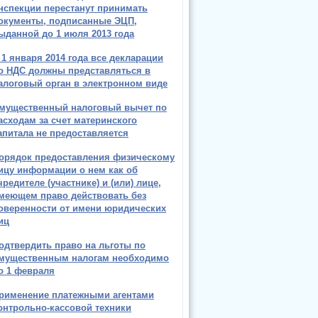
нспекции перестанут принимать
окументы, подписанные ЭЦП,
ыданной до 1 июля 2013 года
 1 января 2014 года все декларации
о НДС должны представляться в
алоговый орган в электронном виде
мущественный налоговый вычет по
асходам за счет материнского
апитала не предоставляется
орядок предоставления физическому
ицу информации о нем как об
чредителе (участнике) и (или) лице,
меющем право действовать без
оверенности от имени юридических
иц
одтвердить право на льготы по
мущественным налогам необходимо
о 1 февраля
рименение платежными агентами
онтрольно-кассовой техники