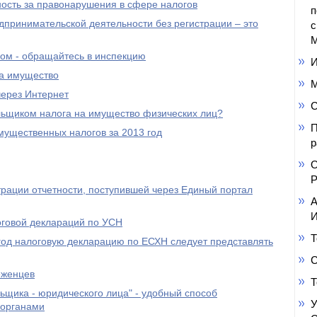
ость за правонарушения в сфере налогов
п
ринимательской деятельности без регистрации – это
с
М
ом - обращайтесь в инспекцию
И
на имущество
М
ерез Интернет
С
ьщиком налога на имущество физических лиц?
П
мущественных налогов за 2013 год
р
О
Р
трации отчетности, поступившей через Единый портал
А
И
говой деклараций по УСН
Т
 год налоговую декларацию по ЕСХН следует представлять
С
еженцев
Т
ьщика - юридического лица" - удобный способ
У
 органами