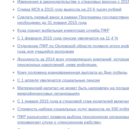
Изменения в законодательстве о страховых взносах с 201
Сумма МСК в 2015 году выросла на 23,6 тысяч рублей
Сделать первый взнос в рамках Программы государствен
необходимо до 31 января 2015 года
Куда поедет мобильная клиентская служба ПФР
С 1 февраля 2015 года пенсии увеличатся на 11,4 %
Отделение ПФР по Орловской области подвело итоги ин
года для учащейся молодежи
Доходность за 2014 всех управляющих компаний, которы
пенсионных накоплений, ниже инфляции.
Кому положена единовременная выплата ко Дню победы
С 1 апреля увеличатся социальные пенсии
Материнский капитал не может быть направлен на погаше
микрофинансовых организациях
С 1 января 2015 года в страховой стаж родителей включи
Стоимость набора социальных услуг выросла до 930 рубл
ПФР разъясняет правила выбора пенсионером организац
опровергает слухи о «пенсионном рабстве»