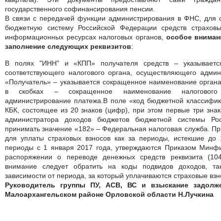
государственного софинансирования пенсии.
В связи с передачей функции администрирования в ФНС, для 
бюджетную систему Российской Федерации средств страхов
информационных ресурсах налоговых органов,
особое вниман
заполнение следующих реквизитов
:
В полях "ИНН" и «КПП» получателя средств – указывает
соответствующего налогового органа, осуществляющего админ
«Получатель» – указывается сокращенное наименование органа
в скобках – сокращенное наименование налогового 
администрирование платежа.В поле «код бюджетной классифик
КБК, состоящее из 20 знаков (цифр), при этом первые три зна
администратора доходов бюджетов бюджетной системы Ро
принимать значение «182» – Федеральная налоговая служба. При
для уплаты страховых взносов как за периоды, истекшие до 
периоды с 1 января 2017 года, утверждаются Приказом Минфи
распоряжении о переводе денежных средств реквизита (10
внимание следует обратить на коды подвидов доходов, та
зависимости от периода, за который уплачиваются страховые взн
Руководитель группы ПУ, АСВ, ВС и взыскание задолж
Малоархангельском районе Орловской области Н.Лучкина