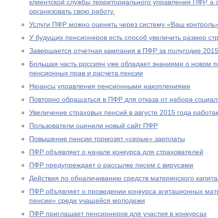
клиентской службы территориального управления ПФР, а
организовать свою работу.
Услуги ПФР можно оценить через систему «Ваш контроль
У будущих пенсионеров есть способ увеличить размер ст
Завершается отчетная кампания в ПФР за полугодие 2015
Большая часть россиян уже обладает знаниями о новом 
пенсионных прав и расчета пенсии
Нюансы управления пенсионными накоплениями
Повторно обращаться в ПФР для отказа от набора социал
Увеличение страховых пенсий в августе 2015 года рабо
Пользователи оценили новый сайт ПФР
Повышение пенсии тормозят «серые» зарплаты
ПФР объявляет о начале конкурса для страхователей
ПФР предупреждает о рассылке писем с вирусами
Действия по обналичиванию средств материнского капит
ПФР объявляет о проведении конкурса агитационных мат
пенсии» среди учащейся молодежи
ПФР приглашает пенсионеров для участия в конкурсах