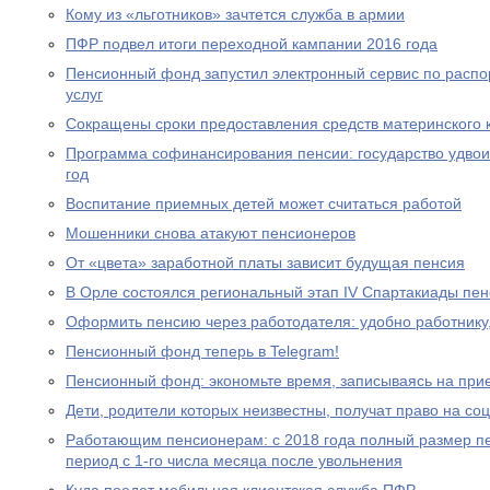
Кому из «льготников» зачтется служба в армии
ПФР подвел итоги переходной кампании 2016 года
Пенсионный фонд запустил электронный сервис по расп
услуг
Сокращены сроки предоставления средств материнского 
Программа софинансирования пенсии: государство удвоил
год
Воспитание приемных детей может считаться работой
Мошенники снова атакуют пенсионеров
От «цвета» заработной платы зависит будущая пенсия
В Орле состоялся региональный этап IV Спартакиады пе
Оформить пенсию через работодателя: удобно работнику
Пенсионный фонд теперь в Telegram!
Пенсионный фонд: экономьте время, записываясь на при
Дети, родители которых неизвестны, получат право на с
Работающим пенсионерам: с 2018 года полный размер пе
период с 1-го числа месяца после увольнения