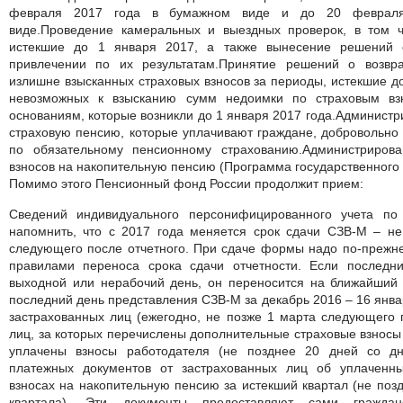
февраля 2017 года в бумажном виде и до 20 февраля
виде.Проведение камеральных и выездных проверок, в том ч
истекшие до 1 января 2017, а также вынесение решений 
привлечении по их результатам.Принятие решений о возвр
излишне взысканных страховых взносов за периоды, истекшие д
невозможных к взысканию сумм недоимки по страховым в
основаниям, которые возникли до 1 января 2017 года.Администр
страховую пенсию, которые уплачивают граждане, добровольно
по обязательному пенсионному страхованию.Администриров
взносов на накопительную пенсию (Программа государственного
Помимо этого Пенсионный фонд России продолжит прием:
Сведений индивидуального персонифицированного учета п
напомнить, что с 2017 года меняется срок сдачи СЗВ-М – не
следующего после отчетного. При сдаче формы надо по-прежн
правилами переноса срока сдачи отчетности. Если последн
выходной или нерабочий день, он переносится на ближайший 
последний день представления СЗВ-М за декабрь 2016 – 16 янва
застрахованных лиц (ежегодно, не позже 1 марта следующего г
лиц, за которых перечислены дополнительные страховые взносы
уплачены взносы работодателя (не позднее 20 дней со дн
платежных документов от застрахованных лиц об уплаченн
взносах на накопительную пенсию за истекший квартал (не поз
квартала). Эти документы предоставляют сами гражда