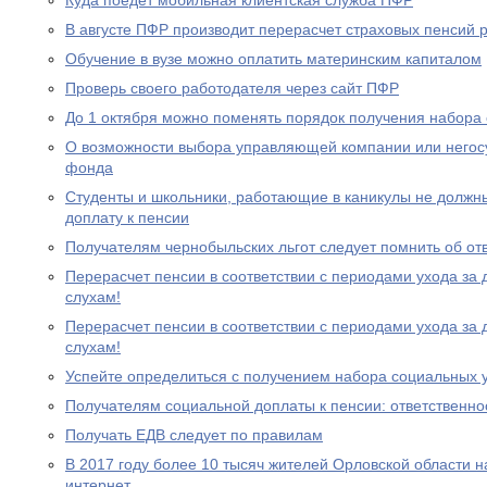
Куда поедет мобильная клиентская служба ПФР
В августе ПФР производит перерасчет страховых пенсий
Обучение в вузе можно оплатить материнским капиталом
Проверь своего работодателя через сайт ПФР
До 1 октября можно поменять порядок получения набора 
О возможности выбора управляющей компании или негос
фонда
Студенты и школьники, работающие в каникулы не должн
доплату к пенсии
Получателям чернобыльских льгот следует помнить об от
Перерасчет пенсии в соответствии с периодами ухода за 
слухам!
Перерасчет пенсии в соответствии с периодами ухода за 
слухам!
Успейте определиться с получением набора социальных у
Получателям социальной доплаты к пенсии: ответственно
Получать ЕДВ следует по правилам
В 2017 году более 10 тысяч жителей Орловской области 
интернет