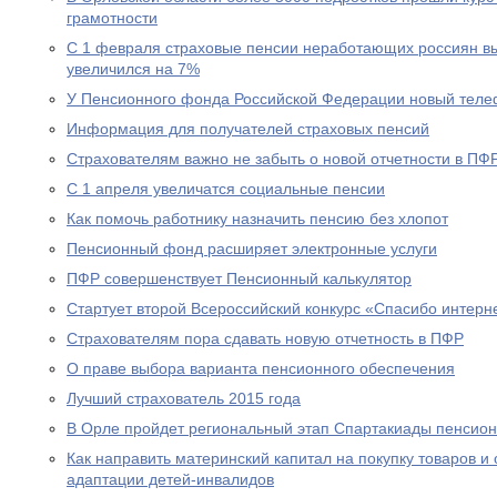
грамотности
С 1 февраля страховые пенсии неработающих россиян в
увеличился на 7%
У Пенсионного фонда Российской Федерации новый теле
Информация для получателей страховых пенсий
Страхователям важно не забыть о новой отчетности в ПФ
С 1 апреля увеличатся социальные пенсии
Как помочь работнику назначить пенсию без хлопот
Пенсионный фонд расширяет электронные услуги
ПФР совершенствует Пенсионный калькулятор
Стартует второй Всероссийский конкурс «Спасибо интерн
Страхователям пора сдавать новую отчетность в ПФР
О праве выбора варианта пенсионного обеспечения
Лучший страхователь 2015 года
В Орле пройдет региональный этап Спартакиады пенсион
Как направить материнский капитал на покупку товаров и 
адаптации детей-инвалидов