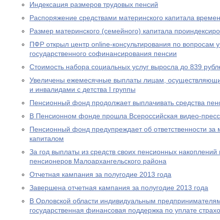
Индексация размеров трудовых пенсий
Распоряжение средствами материнского капитала времен
Размер материнского (семейного) капитала проиндексир
ПФР открыл центр online-консультирования по вопросам 
государственного софинансирования пенсии
Стоимость набора социальных услуг выросла до 839 рубл
Увеличены ежемесячные выплаты лицам, осуществляющи
и инвалидами с детства I группы
Пенсионный фонд продолжает выплачивать средства пен
В Пенсионном фонде прошла Всероссийская видео-прес
Пенсионный фонд предупреждает об ответственности за 
капиталом
За год выплаты из средств своих пенсионных накоплений 
пенсионеров Малоархангельского района
Отчетная кампания за полугодие 2013 года
Завершена отчетная кампания за полугодие 2013 года
В Орловской области индивидуальным предпринимателям
государственная финансовая поддержка по уплате страхо