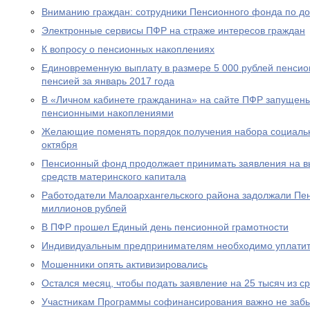
Вниманию граждан: сотрудники Пенсионного фонда по до
Электронные сервисы ПФР на страже интересов граждан
К вопросу о пенсионных накоплениях
Единовременную выплату в размере 5 000 рублей пенсио
пенсией за январь 2017 года
В «Личном кабинете гражданина» на сайте ПФР запущен
пенсионными накоплениями
Желающие поменять порядок получения набора социальны
октября
Пенсионный фонд продолжает принимать заявления на вы
средств материнского капитала
Работодатели Малоархангельского района задолжали Пе
миллионов рублей
В ПФР прошел Единый день пенсионной грамотности
Индивидуальным предпринимателям необходимо уплатит
Мошенники опять активизировались
Остался месяц, чтобы подать заявление на 25 тысяч из с
Участникам Программы софинансирования важно не забы