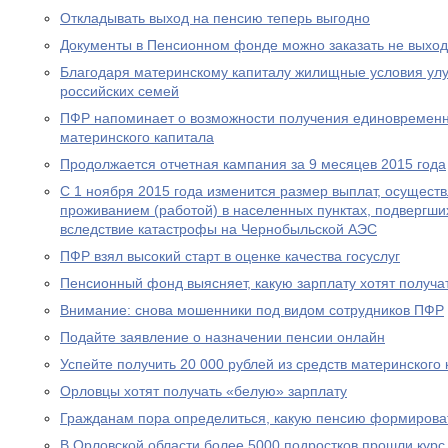
Откладывать выход на пенсию теперь выгодно
Документы в Пенсионном фонде можно заказать не выход
Благодаря материнскому капиталу жилищные условия ул
российских семей
ПФР напоминает о возможности получения единовременн
материнского капитала
Продолжается отчетная кампания за 9 месяцев 2015 года
С 1 ноября 2015 года изменится размер выплат, осущест
проживанием (работой) в населенных пунктах, подвергш
вследствие катастрофы на Чернобыльской АЭС
ПФР взял высокий старт в оценке качества госуслуг
Пенсионный фонд выясняет, какую зарплату хотят получа
Внимание: снова мошенники под видом сотрудников ПФР
Подайте заявление о назначении пенсии онлайн
Успейте получить 20 000 рублей из средств материнского
Орловцы хотят получать «белую» зарплату
Гражданам пора определиться, какую пенсию формирова
В Орловской области более 5000 подростков прошли курс