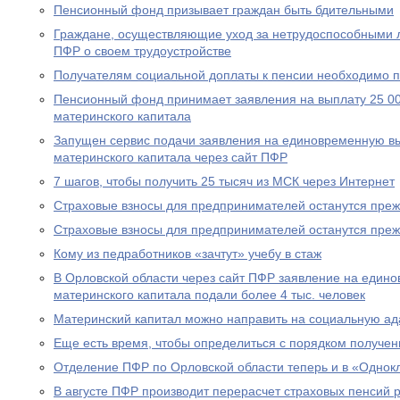
Пенсионный фонд призывает граждан быть бдительными
Граждане, осуществляющие уход за нетрудоспособными 
ПФР о своем трудоустройстве
Получателям социальной доплаты к пенсии необходимо п
Пенсионный фонд принимает заявления на выплату 25 00
материнского капитала
Запущен сервис подачи заявления на единовременную вы
материнского капитала через сайт ПФР
7 шагов, чтобы получить 25 тысяч из МСК через Интернет
Страховые взносы для предпринимателей останутся пре
Страховые взносы для предпринимателей останутся пре
Кому из педработников «зачтут» учебу в стаж
В Орловской области через сайт ПФР заявление на едино
материнского капитала подали более 4 тыс. человек
Материнский капитал можно направить на социальную а
Еще есть время, чтобы определиться с порядком получен
Отделение ПФР по Орловской области теперь и в «Однок
В августе ПФР производит перерасчет страховых пенсий