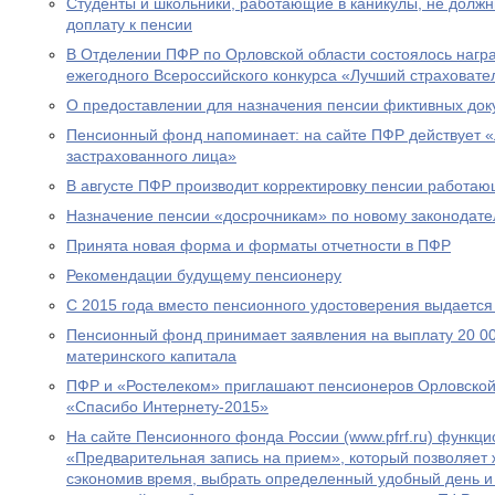
Студенты и школьники, работающие в каникулы, не долж
доплату к пенсии
В Отделении ПФР по Орловской области состоялось нагр
ежегодного Всероссийского конкурса «Лучший страховател
О предоставлении для назначения пенсии фиктивных док
Пенсионный фонд напоминает: на сайте ПФР действует 
застрахованного лица»
В августе ПФР производит корректировку пенсии работа
Назначение пенсии «досрочникам» по новому законодател
Принята новая форма и форматы отчетности в ПФР
Рекомендации будущему пенсионеру
С 2015 года вместо пенсионного удостоверения выдается
Пенсионный фонд принимает заявления на выплату 20 00
материнского капитала
ПФР и «Ростелеком» приглашают пенсионеров Орловской 
«Спасибо Интернету-2015»
На сайте Пенсионного фонда России (www.pfrf.ru) функц
«Предварительная запись на прием», который позволяет 
сэкономив время, выбрать определенный удобный день и