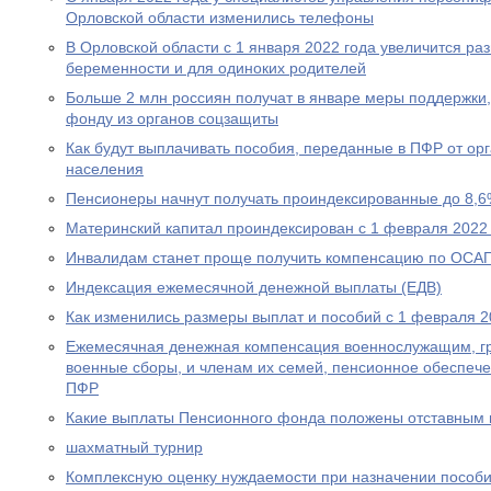
Орловской области изменились телефоны
В Орловской области с 1 января 2022 года увеличится р
беременности и для одиноких родителей
Больше 2 млн россиян получат в январе меры поддержк
фонду из органов соцзащиты
Как будут выплачивать пособия, переданные в ПФР от ор
населения
Пенсионеры начнут получать проиндексированные до 8,6
Материнский капитал проиндексирован с 1 февраля 2022
Инвалидам станет проще получить компенсацию по ОСА
Индексация ежемесячной денежной выплаты (ЕДВ)
Как изменились размеры выплат и пособий с 1 февраля 2
Ежемесячная денежная компенсация военнослужащим, г
военные сборы, и членам их семей, пенсионное обеспеч
ПФР
Какие выплаты Пенсионного фонда положены отставным 
шахматный турнир
Комплексную оценку нуждаемости при назначении пособ