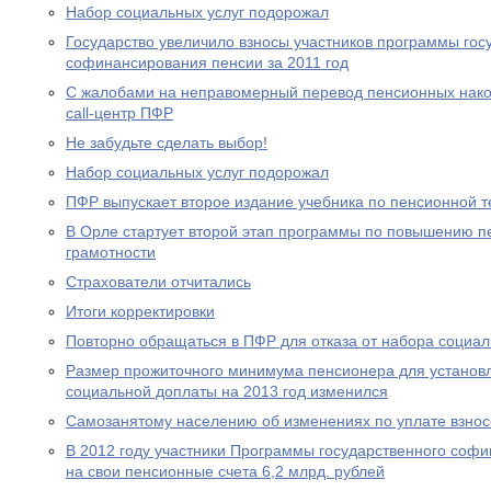
Набор социальных услуг подорожал
Государство увеличило взносы участников программы гос
софинансирования пенсии за 2011 год
С жалобами на неправомерный перевод пенсионных нако
call-центр ПФР
Не забудьте сделать выбор!
Набор социальных услуг подорожал
ПФР выпускает второе издание учебника по пенсионной т
В Орле стартует второй этап программы по повышению п
грамотности
Страхователи отчитались
Итоги корректировки
Повторно обращаться в ПФР для отказа от набора социал
Размер прожиточного минимума пенсионера для устано
социальной доплаты на 2013 год изменился
Самозанятому населению об изменениях по уплате взносо
В 2012 году участники Программы государственного соф
на свои пенсионные счета 6,2 млрд. рублей