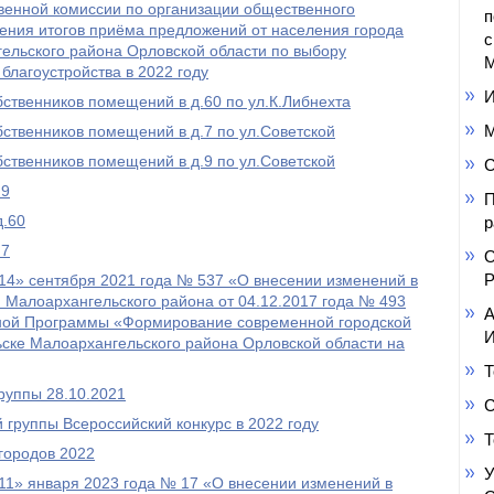
енной комиссии по организации общественного
п
ения итогов приёма предложений от населения города
с
ельского района Орловской области по выбору
М
благоустройства в 2022 году
И
ственников помещений в д.60 по ул.К.Либнехта
М
ственников помещений в д.7 по ул.Советской
ственников помещений в д.9 по ул.Советской
С
.9
П
д.60
р
.7
О
Р
 «14» сентября 2021 года № 537 «О внесении изменений в
 Малоархангельского района от 04.12.2017 года № 493
А
ной Программы «Формирование современной городской
И
ске Малоархангельского района Орловской области на
Т
руппы 28.10.2021
С
группы Всероссийский конкурс в 2022 году
Т
городов 2022
У
 «11» января 2023 года № 17 «О внесении изменений в