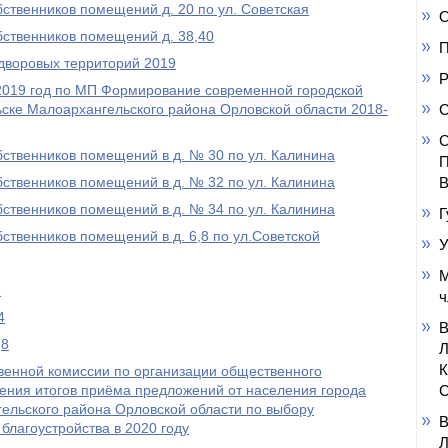
ственников помещений д. 20 по ул. Советская
О
бственников помещений д. 38,40
П
 дворовых территорий 2019
Р
 2019 год по МП Формирование современной городской
ске Малоархангельского района Орловской области 2018-
С
С
ственников помещений в д. № 30 по ул. Калинина
П
ственников помещений в д. № 32 по ул. Калинина
В
ственников помещений в д. № 34 по ул. Калинина
Г
ственников помещений в д. 6,8 по ул.Советской
У
М
2
ч
4
,8
енной комиссии по организации общественного
ения итогов приёма предложений от населения города
С
ельского района Орловской области по выбору
благоустройства в 2020 году