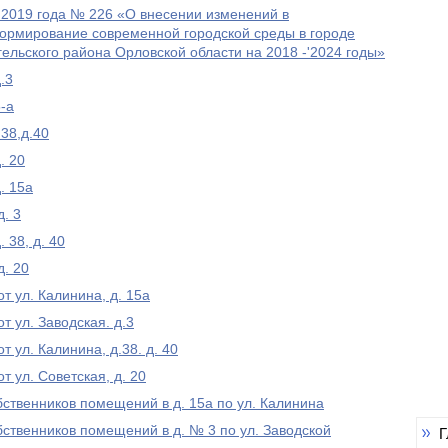
019 года № 226 «О внесении изменений в
рмирование современной городской среды в городе
льского района Орловской области на 2018 -'2024 годы»
.3
-а
.38,д.40
. 20
. 15а
. 3
 38, д. 40
д. 20
т ул. Калинина, д. 15а
 ул. Заводская. д.3
 ул. Калинина, д.38. д. 40
 ул. Советская, д. 20
ственников помещений в д. 15а по ул. Калинина
ственников помещений в д. № 3 по ул. Заводской
Г