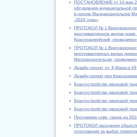
ПОСТАНОВЛЕНИЕ от 14 мая 20
обсуждения муниципальной п
в городе Малоархангельске Ма
-2024 годы»
ПРОТОКОЛ № 1 Внеочередного
многоквартирном жилом доме №
Красноармейский, проводимог
ПРОТОКОЛ № 1 Внеочередного
многоквартирных жилых домах №
Малоархангельске, проводимо
Дизайн-проект ул. К.Маркса 69
Дизайн-проект пер.Красноарм
Благоустройство дворовой тер
Благоустройство дворовой тер
Благоустройство дворовой тер
Благоустройство дворовой терр
Программа совр. среда на 2018-
ПРОТОКОЛ заседания обществе
голосования за выбор территор