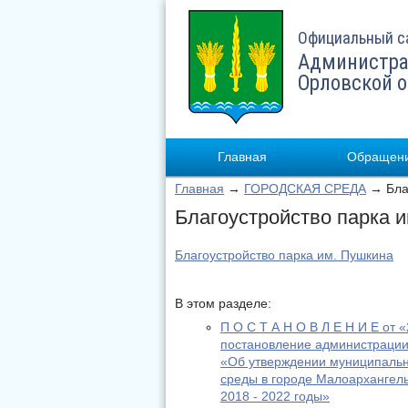
Официальный с
Администра
Орловской 
Главная
Обращени
Главная
→
ГОРОДСКАЯ СРЕДА
→ Благ
Благоустройство парка 
Благоустройство парка им. Пушкина
В этом разделе:
П О С Т А Н О В Л Е Н И Е от
постановление администрации
«Об утверждении муниципаль
среды в городе Малоархангель
2018 - 2022 годы»