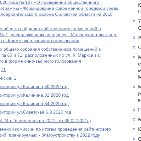
20 года № 187 «О проведении общественного
рограммы «Формирование современной городской среды
С
лоархангельского района Орловской области на 2018
7
О
 общего собрания собственников помещений в
 1, расположенном по адресу г. Малоархангельск пер.
Э
о в форме очно-заочного голосования
О
 общего собрания собственников помещений в
 69 и 71, расположенных по ул. К. Маркса в г.
М
го в форме очно-заочного голосования
ф
,71
м
М
ейский 1
ритории ул.Калинина,30 2020 год
М
р
ритории ул.Калинина,32 2020 год
к
ритории ул.Калинина,34 2020 год
П
итории ул.Советская,6,8 2020 год
М
24гг. (изменения на 2021г. от 08.02.2021г.)
нной комиссии по итогам проведения рейтингового
К
ий, планируемых к благоустройству в 2022 году
О