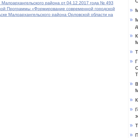
О
 Малоархангельского района от 04.12.2017 года № 493
ной Программы «Формирование современной городской
М
ске Малоархангельского района Орловской области на
М
д
К
М
Т
В
М
К
Г
з
Т
П