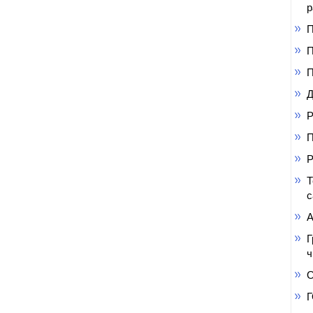
р
П
П
П
Д
Р
П
Р
Т
с
А
Г
ч
О