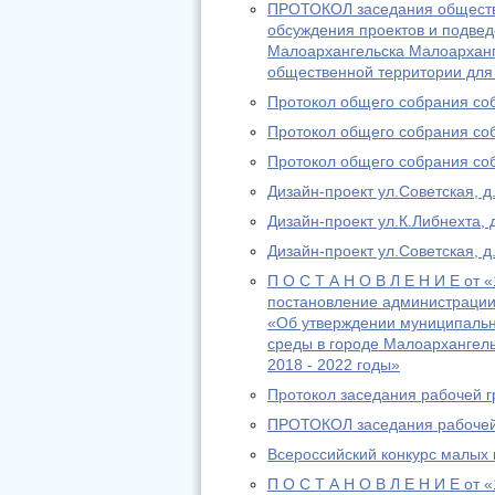
ПРОТОКОЛ заседания обществ
обсуждения проектов и подвед
Малоархангельска Малоарханг
общественной территории для 
Протокол общего собрания соб
Протокол общего собрания соб
Протокол общего собрания соб
Дизайн-проект ул.Советская, д
Дизайн-проект ул.К.Либнехта, 
Дизайн-проект ул.Советская, д
П О С Т А Н О В Л Е Н И Е от
постановление администрации
«Об утверждении муниципаль
среды в городе Малоархангель
2018 - 2022 годы»
Протокол заседания рабочей г
ПРОТОКОЛ заседания рабочей 
Всероссийский конкурс малых 
П О С Т А Н О В Л Е Н И Е от