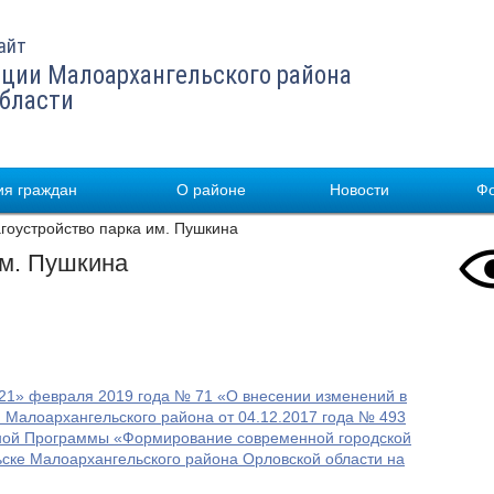
айт
ции Малоархангельского района
области
я граждан
О районе
Новости
Ф
оустройство парка им. Пушкина
им. Пушкина
 «21» февраля 2019 года № 71 «О внесении изменений в
 Малоархангельского района от 04.12.2017 года № 493
ной Программы «Формирование современной городской
ске Малоархангельского района Орловской области на