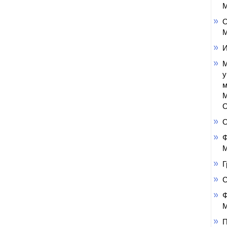
М
О
М
И
М
у
м
М
О
Ф
М
Г
Ф
М
П