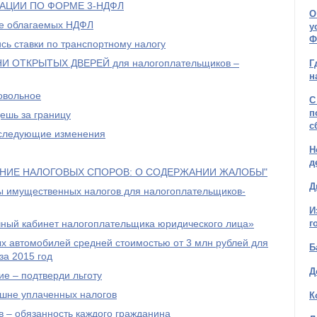
РАЦИИ ПО ФОРМЕ 3-НДФЛ
О
не облагаемых НДФЛ
у
Ф
сь ставки по транспортному налогу
ДНИ ОТКРЫТЫХ ДВЕРЕЙ для налогоплательщиков –
Г
н
овольное
С
п
дешь за границу
с
у следующие изменения
Н
д
АНИЕ НАЛОГОВЫХ СПОРОВ: О СОДЕРЖАНИИ ЖАЛОБЫ"
Д
ты имущественных налогов для налогоплательщиков-
И
чный кабинет налогоплательщика юридического лица»
г
х автомобилей средней стоимостью от 3 млн рублей для
Б
за 2015 год
Д
е – подтверди льготу
ишне уплаченных налогов
К
 – обязанность каждого гражданина