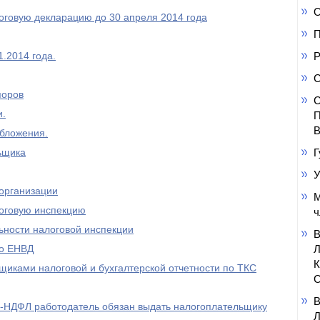
О
оговую декларацию до 30 апреля 2014 года
П
.2014 года.
Р
С
поров
С
и.
П
В
обложения.
ьщика
Г
У
 организации
М
логовую инспекцию
ч
ьности налоговой инспекции
по ЕНВД
иками налоговой и бухгалтерской отчетности по ТКС
С
2-НДФЛ работодатель обязан выдать налогоплательщику