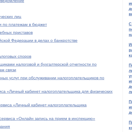
 уведомление
и
д
в
ческих лиц
С
и по платежам в бюджет
п
дебных приставов
н
ской Федерации в делах о банкротстве
И
р
к
алоговых споров
иками налоговой и бухгалтерской отчетности по
П
ам связи
л
у
ых услуг при обслуживании налогоплательщиков по
и
д
иса «Личный кабинет налогоплательщика для физических
л
П
ервиса «Личный кабинет налогоплательщика
и
д
сервиса «Онлайн запись на прием в инспекцию»
П
вания
к