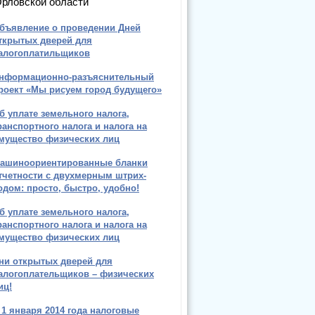
рловской области
бъявление о проведении Дней
ткрытых дверей для
алогоплатильщиков
нформационно-разъяснительный
роект «Мы рисуем город будущего»
б уплате земельного налога,
ранспортного налога и налога на
мущество физических лиц
ашиноориентированные бланки
тчетности с двухмерным штрих-
одом: просто, быстро, удобно!
б уплате земельного налога,
ранспортного налога и налога на
мущество физических лиц
ни открытых дверей для
алогоплательщиков – физических
иц!
 1 января 2014 года налоговые