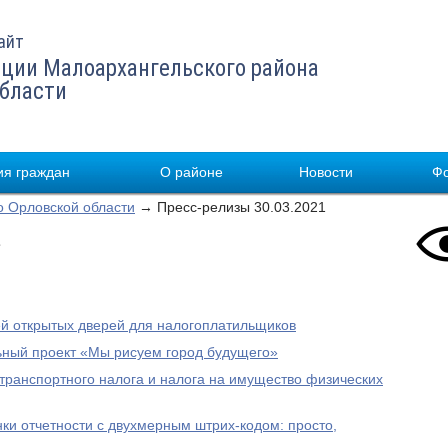
айт
ции Малоархангельского района
области
я граждан
О районе
Новости
Ф
 Орловской области
→ Пресс-релизы 30.03.2021
1
й открытых дверей для налогоплатильщиков
ный проект «Мы рисуем город будущего»
 транспортного налога и налога на имущество физических
и отчетности с двухмерным штрих-кодом: просто,