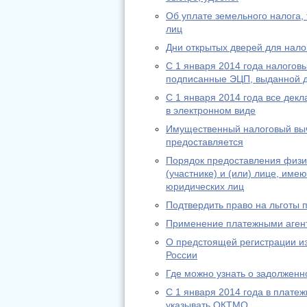
Об уплате земельного налога,
лиц
Дни открытых дверей для нало
С 1 января 2014 года налогов
подписанные ЭЦП, выданной д
С 1 января 2014 года все дек
в электронном виде
Имущественный налоговый выче
предоставляется
Порядок предоставления физи
(участнике) и (или) лице, им
юридических лиц
Подтвердить право на льготы
Применение платежными агент
О предстоящей регистрации и
России
Где можно узнать о задолженн
С 1 января 2014 года в платеж
указывать ОКТМО