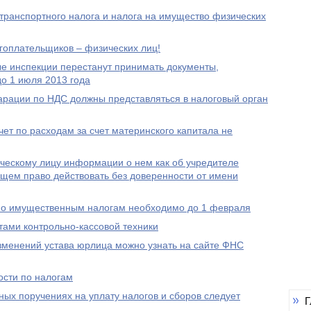
 транспортного налога и налога на имущество физических
гоплательщиков – физических лиц!
ые инспекции перестанут принимать документы,
о 1 июля 2013 года
ларации по НДС должны представляться в налоговый орган
т по расходам за счет материнского капитала не
ческому лицу информации о нем как об учредителе
еющем право действовать без доверенности от имени
 по имущественным налогам необходимо до 1 февраля
ами контрольно-кассовой техники
зменений устава юрлица можно узнать на сайте ФНС
ости по налогам
ных поручениях на уплату налогов и сборов следует
Г