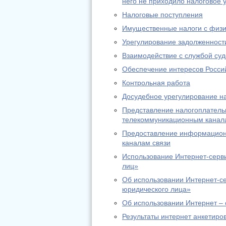
него не приходило налоговое
Налоговые поступления
Имущественные налоги с физи
Урегулирование задолженност
Взаимодействие с службой су
Обеспечение интересов Россий
Контрольная работа
Досудебное урегулирование н
Представление налогоплательщ
телекоммуникационным канал
Предоставление информационн
каналам связи
Использование Интернет-серв
лиц»
Об использовании Интернет-с
юридического лица»
Об использовании Интернет – 
Результаты интернет анкетиро