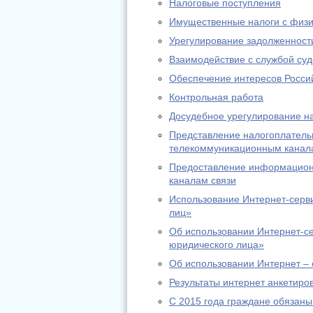
Налоговые поступления
Имущественные налоги с физи
Урегулирование задолженност
Взаимодействие с службой су
Обеспечение интересов Россий
Контрольная работа
Досудебное урегулирование н
Представление налогоплательщ
телекоммуникационным канал
Предоставление информационн
каналам связи
Использование Интернет-серв
лиц»
Об использовании Интернет-с
юридического лица»
Об использовании Интернет – 
Результаты интернет анкетиро
С 2015 года граждане обязаны