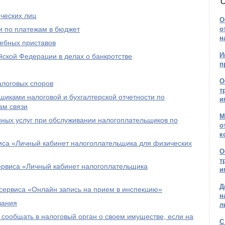
О
ческих лиц
О
и по платежам в бюджет
о
н
дебных приставов
И
ской Федерации в делах о банкротстве
п
О
алоговых споров
т
иками налоговой и бухгалтерской отчетности по
и
ам связи
М
ых услуг при обслуживании налогоплательщиков по
о
к
иса «Личный кабинет налогоплательщика для физических
О
т
ервиса «Личный кабинет налогоплательщика
и
Д
сервиса «Онлайн запись на прием в инспекцию»
н
вания
л
 сообщать в налоговый орган о своем имуществе, если на
С