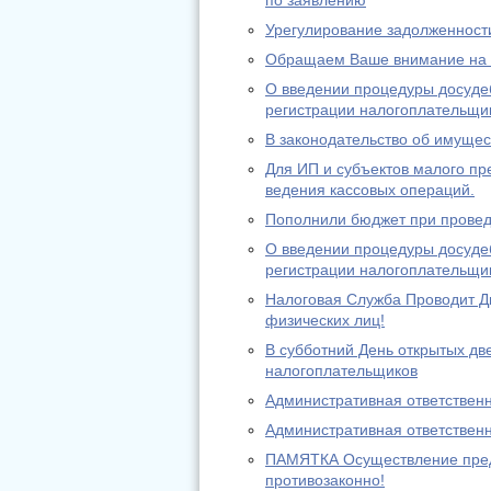
по заявлению
Урегулирование задолженност
Обращаем Ваше внимание на и
О введении процедуры досуде
регистрации налогоплательщи
В законодательство об имуще
Для ИП и субъектов малого п
ведения кассовых операций.
Пополнили бюджет при провед
О введении процедуры досуде
регистрации налогоплательщи
Налоговая Служба Проводит Д
физических лиц!
В субботний День открытых дв
налогоплательщиков
Административная ответственн
Административная ответственн
ПАМЯТКА Осуществление предп
противозаконно!