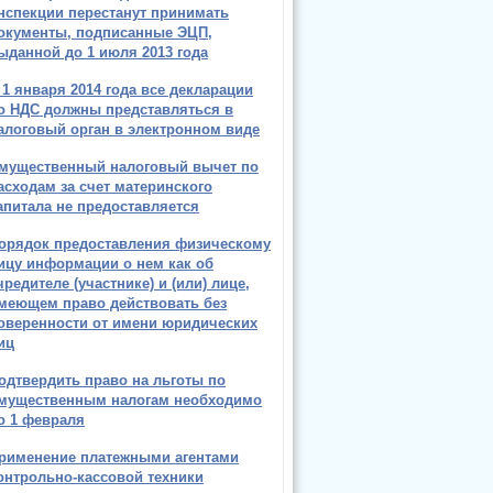
нспекции перестанут принимать
окументы, подписанные ЭЦП,
ыданной до 1 июля 2013 года
 1 января 2014 года все декларации
о НДС должны представляться в
алоговый орган в электронном виде
мущественный налоговый вычет по
асходам за счет материнского
апитала не предоставляется
орядок предоставления физическому
ицу информации о нем как об
чредителе (участнике) и (или) лице,
меющем право действовать без
оверенности от имени юридических
иц
одтвердить право на льготы по
мущественным налогам необходимо
о 1 февраля
рименение платежными агентами
онтрольно-кассовой техники