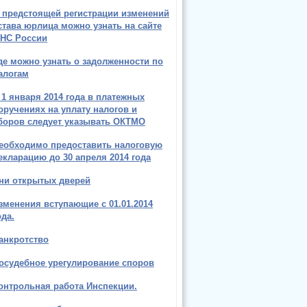
 предстоящей регистрации изменений
става юрлица можно узнать на сайте
НС России
де можно узнать о задолженности по
алогам
 1 января 2014 года в платежных
оручениях на уплату налогов и
боров следует указывать ОКТМО
еобходимо предоставить налоговую
екларацию до 30 апреля 2014 года
ни открытых дверей
зменения вступающие с 01.01.2014
ода.
анкротство
осудебное урегулирование споров
онтрольная работа Инспекции.