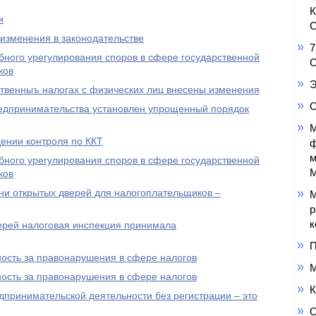
и
С
зменения в законодательстве
7
бного урегулирования споров в сфере государственной
О
ков
Э
ственныъ налогах с физических лиц внесены изменения
О
редпринимательства установлен упрощенный порядок
М
ении контроля по ККТ
ф
м
бного урегулирования споров в сфере государственной
М
ков
ни открытых дверей для налогоплательщиков –
М
р
к
ерей налоговая инспекция принимала
П
ость за правонарушения в сфере налогов
М
ость за правонарушения в сфере налогов
К
ринимательской деятельности без регистрации – это
О