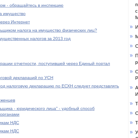
п
ом - обращайтесь в инспекцию
с
на имущество
М
ерез Интернет
И
ьщиком налога на имущество физических лиц?
М
мущественных налогов за 2013 год
С
П
р
трации отчетности, поступившей через Единый портал
О
говой деклараций по УСН
Р
 год налоговую декларацию по ЕСХН следует представлять
А
И
еженцев
Т
ьщика - юридического лица" - удобный способ
С
 органами
щикам НДС
Т
щикам НДС
У