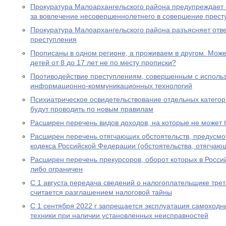
Прокуратура Малоархангельского района предупреждает 
за вовлечение несовершеннолетнего в совершение прест
Прокуратура Малоархангельского района разъясняет отв
преступления
Прописаны в одном регионе, а проживаем в другом. Мож
детей от 8 до 17 лет не по месту прописки?
Противодействие преступлениям, совершенным с исполь
информационно-коммуникационных технологий
Психиатрическое освидетельствование отдельных категор
будут проводить по новым правилам
Расширен перечень видов доходов, на которые не может
Расширен перечень отягчающих обстоятельств, предусмот
кодекса Российской Федерации (обстоятельства, отягчаю
Расширен перечень прекурсоров, оборот которых в Росс
либо ограничен
С 1 августа передача сведений о налогоплательщике трет
считается разглашением налоговой тайны
С 1 сентября 2022 г запрещается эксплуатация самоходн
техники при наличии установленных неисправностей