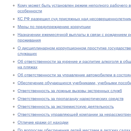
Кому может быть установлен режим неполного рабочего в
особенности
КС РФ разрешил суд присяжных над несовершеннолетни
Меры по предупреждению коррупции
Назначении ежемесячной выплаты в связи с рождением р
проживания
О дисциплинарном коррупционном проступке государств
служащих
Об ответственности за курение и распитие алкоголя в об
на пляжах
Об ответственности за управление автомобилем в состоя
Обеспечение обучающихся учебниками, учебными пособ
Ответственность за ложные вызовы экстренных служб
Ответственность за пропаганду наркотических средств
Ответственность за экстремистскую деятельность
Ответственность управляющей компании за нерассмотре
Отличие кражи от находки
По вопросам обеспечения детей местами в детских садах