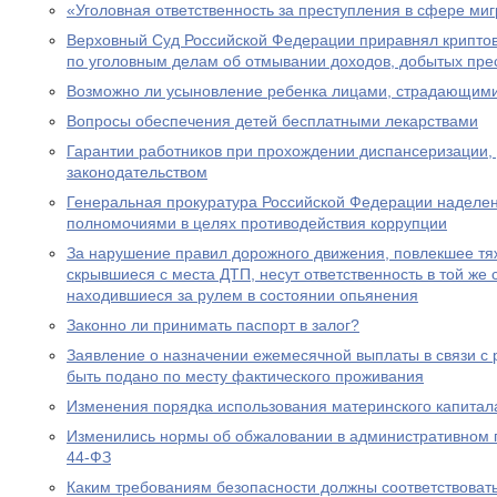
«Уголовная ответственность за преступления в сфере ми
Верховный Суд Российской Федерации приравнял крипто
по уголовным делам об отмывании доходов, добытых пре
Возможно ли усыновление ребенка лицами, страдающими
Вопросы обеспечения детей бесплатными лекарствами
Гарантии работников при прохождении диспансеризации,
законодательством
Генеральная прокуратура Российской Федерации наделе
полномочиями в целях противодействия коррупции
За нарушение правил дорожного движения, повлекшее тяж
скрывшиеся с места ДТП, несут ответственность в той же с
находившиеся за рулем в состоянии опьянения
Законно ли принимать паспорт в залог?
Заявление о назначении ежемесячной выплаты в связи с
быть подано по месту фактического проживания
Изменения порядка использования материнского капитал
Изменились нормы об обжаловании в административном
44-ФЗ
Каким требованиям безопасности должны соответствоват