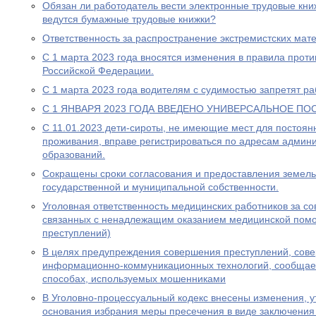
Обязан ли работодатель вести электронные трудовые книж
ведутся бумажные трудовые книжки?
Ответственность за распространение экстремистских мат
С 1 марта 2023 года вносятся изменения в правила прот
Российской Федерации.
С 1 марта 2023 года водителям с судимостью запретят раб
С 1 ЯНВАРЯ 2023 ГОДА ВВЕДЕНО УНИВЕРСАЛЬНОЕ ПО
С 11.01.2023 дети-сироты, не имеющие мест для постоя
проживания, вправе регистрироваться по адресам админ
образований.
Сокращены сроки согласования и предоставления земель
государственной и муниципальной собственности.
Уголовная ответственность медицинских работников за с
связанных с ненадлежащим оказанием медицинской пом
преступлений)
В целях предупреждения совершения преступлений, сов
информационно-коммуникационных технологий, сообщае
способах, используемых мошенниками
В Уголовно-процессуальный кодекс внесены изменения, у
основания избрания меры пресечения в виде заключения