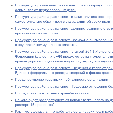
Прокуратура разъясняет разъясняет право нетрудоспосо
алиментов от трудоспособных детей
Прокуратура района разъясняет, в каких случаях несове
самостоятельно обратиться в суд за защитой своих прав
Прокуратура района разъясняет административную ответ
проживание без паспорта
Прокуратура района разъясняет: Возможно ли выселение
с неуплатой коммунальных платежей
Прокуратура района разъясняет: статьей 264.1 Уголовног
Федерации (далее – УК РФ) предусмотрена уголовная отв
правил дорожного движения лицом, подвергнутым админ
Прокуратура района разъясняет: Сведения о коллекторах 
Единого федерального реестра сведений о фактах деяте
Предупреждение коррупции - обязанность организации
Прокуратура района разъясняет: Трудовые отношения без
Последствия разглашения врачебной тайны
На кого будет распространяться новая ставка налога на 
размере 15 процентов?
Как я могу доказать, что работал в организации, если ра