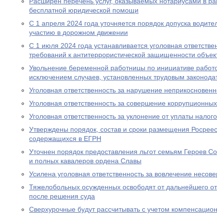
Расширен перечень услуг, оказываемых нотариусами в ра
бесплатной юридической помощи
С 1 апреля 2024 года уточняется порядок допуска водите
участию в дорожном движении
С 1 июля 2024 года устанавливается уголовная ответстве
требований к антитеррористической защищенности объект
Увольнение беременной работницы по инициативе работо
исключением случаев, установленных трудовым законода
Уголовная ответственность за нарушение неприкосновен
Уголовная ответственность за совершение коррупционны
Уголовная ответственность за уклонение от уплаты налого
Утверждены порядок, состав и сроки размещения Росрее
содержащихся в ЕГРН
Уточнен порядок предоставления льгот семьям Героев Со
и полных кавалеров ордена Славы
Усилена уголовная ответственность за вовлечение несов
Тяжелобольных осужденных освободят от дальнейшего от
после решения суда
Сверхурочные будут рассчитывать с учетом компенсацио