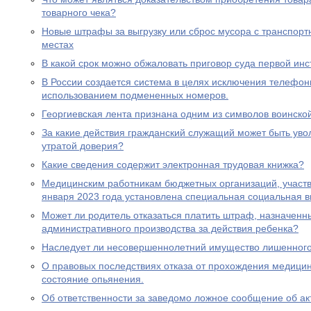
товарного чека?
Новые штрафы за выгрузку или сброс мусора с транспорт
местах
В какой срок можно обжаловать приговор суда первой ин
В России создается система в целях исключения телефон
использованием подмененных номеров.
Георгиевская лента признана одним из символов воинско
За какие действия гражданский служащий может быть увол
утратой доверия?
Какие сведения содержит электронная трудовая книжка?
Медицинским работникам бюджетных организаций, участ
января 2023 года установлена специальная социальная в
Может ли родитель отказаться платить штраф, назначенн
административного производства за действия ребенка?
Наследует ли несовершеннолетний имущество лишенного 
О правовых последствиях отказа от прохождения медицин
состояние опьянения.
Об ответственности за заведомо ложное сообщение об ак