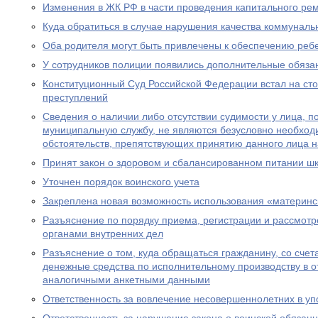
Изменения в ЖК РФ в части проведения капитального ре
Куда обратиться в случае нарушения качества коммуналь
Оба родителя могут быть привлечены к обеспечению реб
У сотрудников полиции появились дополнительные обяза
Конституционный Суд Российской Федерации встал на ст
преступлений
Сведения о наличии либо отсутствии судимости у лица, 
муниципальную службу, не являются безусловно необхо
обстоятельств, препятствующих принятию данного лица 
Принят закон о здоровом и сбалансированном питании ш
Уточнен порядок воинского учета
Закреплена новая возможность использования «материнс
Разъяснение по порядку приема, регистрации и рассмот
органами внутренних дел
Разъяснение о том, куда обращаться гражданину, со счет
денежные средства по исполнительному производству в 
аналогичными анкетными данными
Ответственность за вовлечение несовершеннолетних в уп