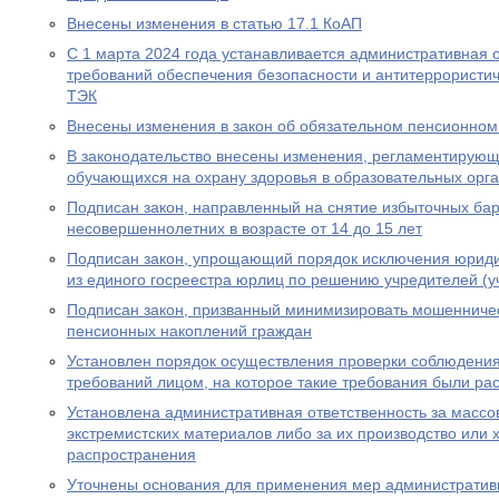
Внесены изменения в статью 17.1 КоАП
С 1 марта 2024 года устанавливается административная 
требований обеспечения безопасности и антитеррористи
ТЭК
Внесены изменения в закон об обязательном пенсионном
В законодательство внесены изменения, регламентирую
обучающихся на охрану здоровья в образовательных орг
Подписан закон, направленный на снятие избыточных бар
несовершеннолетних в возрасте от 14 до 15 лет
Подписан закон, упрощающий порядок исключения юриди
из единого госреестра юрлиц по решению учредителей (у
Подписан закон, призванный минимизировать мошенничес
пенсионных накоплений граждан
Установлен порядок осуществления проверки соблюдени
требований лицом, на которое такие требования были р
Установлена административная ответственность за масс
экстремистских материалов либо за их производство или 
распространения
Уточнены основания для применения мер административн