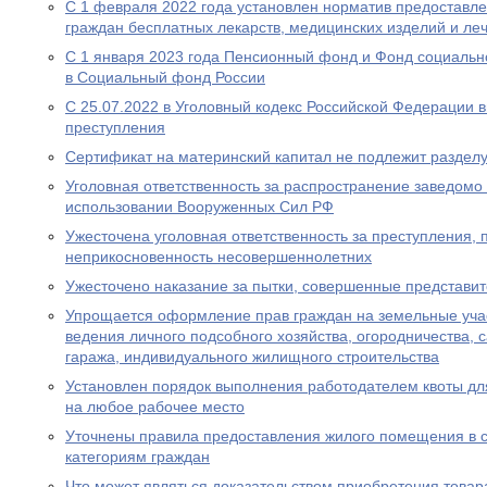
С 1 февраля 2022 года установлен норматив предоставл
граждан бесплатных лекарств, медицинских изделий и ле
С 1 января 2023 года Пенсионный фонд и Фонд социальн
в Социальный фонд России
С 25.07.2022 в Уголовный кодекс Российской Федерации 
преступления
Сертификат на материнский капитал не подлежит разделу
Уголовная ответственность за распространение заведом
использовании Вооруженных Сил РФ
Ужесточена уголовная ответственность за преступления,
неприкосновенность несовершеннолетних
Ужесточено наказание за пытки, совершенные представи
Упрощается оформление прав граждан на земельные уча
ведения личного подсобного хозяйства, огородничества, с
гаража, индивидуального жилищного строительства
Установлен порядок выполнения работодателем квоты дл
на любое рабочее место
Уточнены правила предоставления жилого помещения в 
категориям граждан
Что может являться доказательством приобретения товара