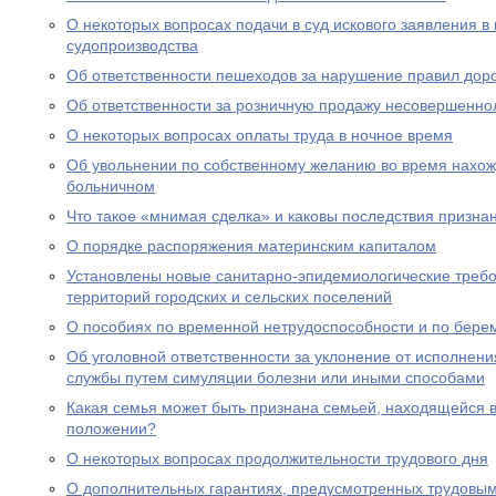
О некоторых вопросах подачи в суд искового заявления в
судопроизводства
Об ответственности пешеходов за нарушение правил дор
Об ответственности за розничную продажу несовершенно
О некоторых вопросах оплаты труда в ночное время
Об увольнении по собственному желанию во время нахожд
больничном
Что такое «мнимая сделка» и каковы последствия призна
О порядке распоряжения материнским капиталом
Установлены новые санитарно-эпидемиологические треб
территорий городских и сельских поселений
О пособиях по временной нетрудоспособности и по бере
Об уголовной ответственности за уклонение от исполнен
службы путем симуляции болезни или иными способами
Какая семья может быть признана семьей, находящейся 
положении?
О некоторых вопросах продолжительности трудового дня
О дополнительных гарантиях, предусмотренных трудовым