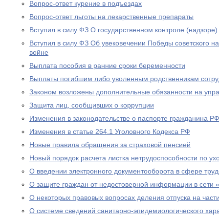
Вопрос-ответ курение в подъездах
Вопрос-ответ льготы на лекарственные препараты
Вступил в силу ФЗ О государственном контроле (надзоре
Вступил в силу ФЗ Об увековечении Победы советского н
войне
Выплата пособия в ранние сроки беременности
Выплаты погибшим либо уволенным родственникам сотру
Законом возложены дополнительные обязанности на уп
Защита лиц, сообщивших о коррупции
Изменения в законодательстве о паспорте гражданина Р
Изменения в статье 264.1 Уголовного Кодекса РФ
Новые правила обращения за страховой пенсией
Новый порядок расчета листка нетрудоспособности по ух
О введении электронного документооборота в сфере тру
О защите граждан от недостоверной информации в сети 
О некоторых правовых вопросах деления отпуска на част
О системе сведений санитарно-эпидемиологического хар