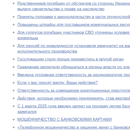
Родственников погибших от обстрелов со стороны Украин
выдачу свидетельства о праве на наследство
Приняты поправки к законодательству в части трудоустро
Повышены штрафы для поставщиков коммунальных ресу
Для супругов погибших участников СВО уточнены условия
кормильца
Для пенсий по инвалидности установили иммунитет на вз
исполнительного производства
Госслужащим стало проще перевестись в другой орган
Гражданам запретили обращаться в органы власти по эле
Введена уголовная ответственность за неоднократную пр
Если у вас просят взятку. Ваши действия?
Ответственность за совершение коррупционных преступл
Действия, которые необходимо предпринять, став жертв
С 1 марта 2025 года введен запрет на продажу детям бал
зажигалок
МОШЕННИЧЕСТВО С БАНКОВСКИМИ КАРТАМИ
«Телефонное мошенничество и хищение денег с банковск