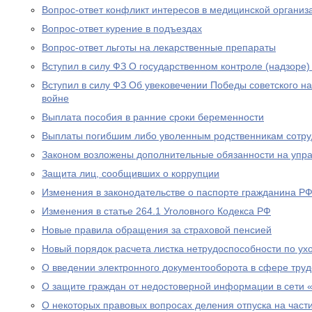
Вопрос-ответ конфликт интересов в медицинской организ
Вопрос-ответ курение в подъездах
Вопрос-ответ льготы на лекарственные препараты
Вступил в силу ФЗ О государственном контроле (надзоре
Вступил в силу ФЗ Об увековечении Победы советского н
войне
Выплата пособия в ранние сроки беременности
Выплаты погибшим либо уволенным родственникам сотру
Законом возложены дополнительные обязанности на уп
Защита лиц, сообщивших о коррупции
Изменения в законодательстве о паспорте гражданина Р
Изменения в статье 264.1 Уголовного Кодекса РФ
Новые правила обращения за страховой пенсией
Новый порядок расчета листка нетрудоспособности по ух
О введении электронного документооборота в сфере тру
О защите граждан от недостоверной информации в сети 
О некоторых правовых вопросах деления отпуска на част