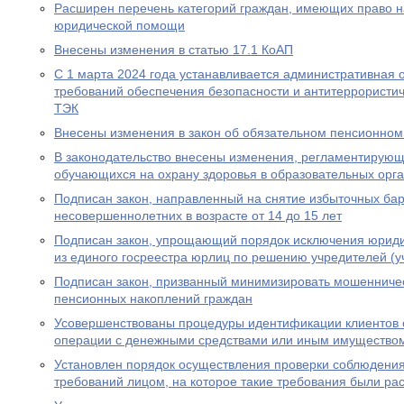
Расширен перечень категорий граждан, имеющих право н
юридической помощи
Внесены изменения в статью 17.1 КоАП
С 1 марта 2024 года устанавливается административная 
требований обеспечения безопасности и антитеррористи
ТЭК
Внесены изменения в закон об обязательном пенсионном
В законодательство внесены изменения, регламентирую
обучающихся на охрану здоровья в образовательных орг
Подписан закон, направленный на снятие избыточных бар
несовершеннолетних в возрасте от 14 до 15 лет
Подписан закон, упрощающий порядок исключения юриди
из единого госреестра юрлиц по решению учредителей (у
Подписан закон, призванный минимизировать мошенничес
пенсионных накоплений граждан
Усовершенствованы процедуры идентификации клиентов 
операции с денежными средствами или иным имущество
Установлен порядок осуществления проверки соблюдени
требований лицом, на которое такие требования были р