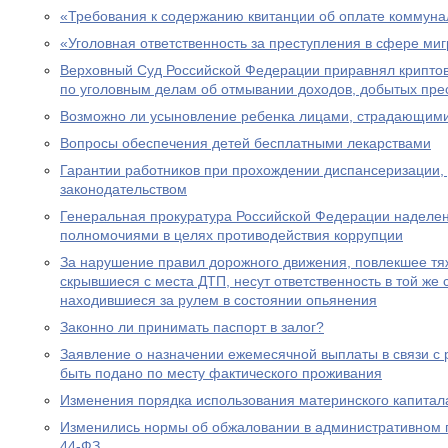
«Требования к содержанию квитанции об оплате коммуна
«Уголовная ответственность за преступления в сфере ми
Верховный Суд Российской Федерации приравнял крипто
по уголовным делам об отмывании доходов, добытых пре
Возможно ли усыновление ребенка лицами, страдающими
Вопросы обеспечения детей бесплатными лекарствами
Гарантии работников при прохождении диспансеризации,
законодательством
Генеральная прокуратура Российской Федерации наделе
полномочиями в целях противодействия коррупции
За нарушение правил дорожного движения, повлекшее тяж
скрывшиеся с места ДТП, несут ответственность в той же с
находившиеся за рулем в состоянии опьянения
Законно ли принимать паспорт в залог?
Заявление о назначении ежемесячной выплаты в связи с
быть подано по месту фактического проживания
Изменения порядка использования материнского капитал
Изменились нормы об обжаловании в административном
44-ФЗ