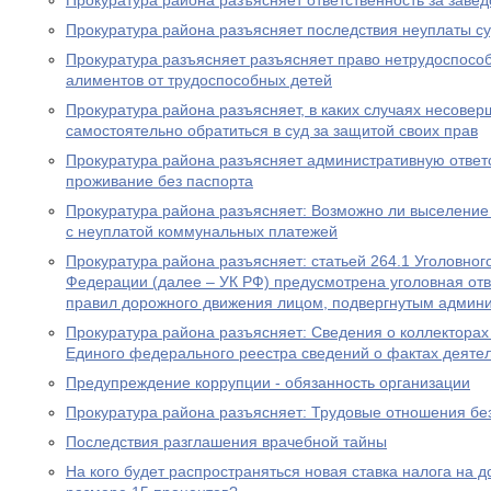
Прокуратура района разъясняет ответственность за заве
Прокуратура района разъясняет последствия неуплаты с
Прокуратура разъясняет разъясняет право нетрудоспосо
алиментов от трудоспособных детей
Прокуратура района разъясняет, в каких случаях несове
самостоятельно обратиться в суд за защитой своих прав
Прокуратура района разъясняет административную ответ
проживание без паспорта
Прокуратура района разъясняет: Возможно ли выселение
с неуплатой коммунальных платежей
Прокуратура района разъясняет: статьей 264.1 Уголовног
Федерации (далее – УК РФ) предусмотрена уголовная отв
правил дорожного движения лицом, подвергнутым админ
Прокуратура района разъясняет: Сведения о коллекторах 
Единого федерального реестра сведений о фактах деяте
Предупреждение коррупции - обязанность организации
Прокуратура района разъясняет: Трудовые отношения без
Последствия разглашения врачебной тайны
На кого будет распространяться новая ставка налога на 