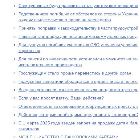
Сверхурочные будут рассчитывать с учетом компенсацио
Родственников погибших от обстрелов со стороны Украин
выдачу свидетельства о праве на наследство
Приняты поправки к законодательству в части трудоустро
Повышены штрафы для поставщиков коммунальных ресу
Для супругов погибших участников СВО уточнены условия
кормильца
Для пенсий по инвалидности установили иммунитет на вз
исполнительного производства
Госслужащим стало проще перевестись в другой орган
Гражданам запретили обращаться в органы власти по эле
Введена уголовная ответственность за неоднократную пр
Если у вас просят взятку. Ваши действия?
Ответственность за совершение коррупционных преступл
Действия, которые необходимо предпринять, став жертв
С 1 марта 2025 года введен запрет на продажу детям бал
зажигалок
МОШЕННИЧЕСТВО С БАНКОВСКИМИ КАРТАМИ