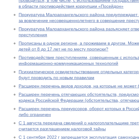
проводиться, в том числе, с использованием государст
в области противодействия коррупции «Посейдон»
Прокуратура Малоархангельского района предупреждает 
за вовлечение несовершеннолетнего в совершение прест
Прокуратура Малоархангельского района разъясняет отв
преступления
Прописаны в одном регионе, а проживаем в другом. Мож
детей от 8 до 17 лет не по месту прописки?
Противодействие преступлениям, совершенным с исполь
информационно-коммуникационных технологий
Психиатрическое освидетельствование отдельных категор
будут проводить по новым правилам
Расширен перечень видов доходов, на которые не может
Расширен перечень отягчающих обстоятельств, предусмот
кодекса Российской Федерации (обстоятельства, отягчаю
Расширен перечень прекурсоров, оборот которых в Росс
либо ограничен
С 1 августа передача сведений о налогоплательщике трет
считается разглашением налоговой тайны
С 1 сентября 2022 г запрещается эксплуатация самоходн