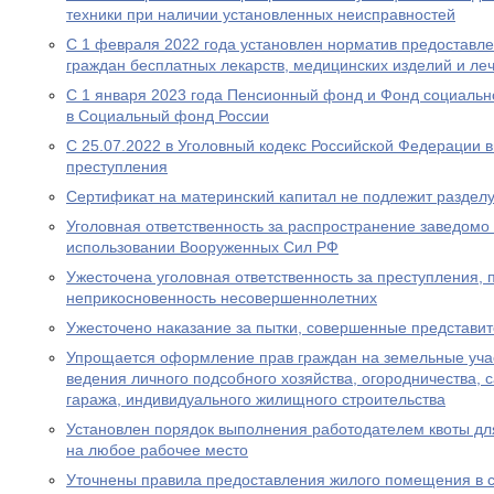
техники при наличии установленных неисправностей
С 1 февраля 2022 года установлен норматив предоставл
граждан бесплатных лекарств, медицинских изделий и ле
С 1 января 2023 года Пенсионный фонд и Фонд социальн
в Социальный фонд России
С 25.07.2022 в Уголовный кодекс Российской Федерации 
преступления
Сертификат на материнский капитал не подлежит разделу
Уголовная ответственность за распространение заведом
использовании Вооруженных Сил РФ
Ужесточена уголовная ответственность за преступления,
неприкосновенность несовершеннолетних
Ужесточено наказание за пытки, совершенные представи
Упрощается оформление прав граждан на земельные уча
ведения личного подсобного хозяйства, огородничества, с
гаража, индивидуального жилищного строительства
Установлен порядок выполнения работодателем квоты дл
на любое рабочее место
Уточнены правила предоставления жилого помещения в 