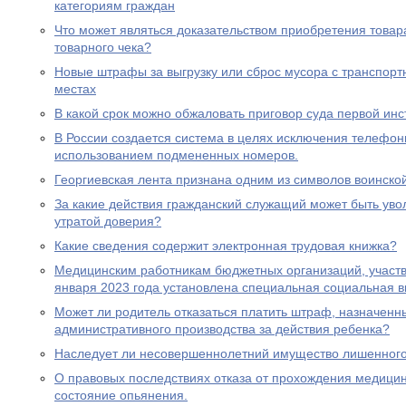
категориям граждан
Что может являться доказательством приобретения товара
товарного чека?
Новые штрафы за выгрузку или сброс мусора с транспорт
местах
В какой срок можно обжаловать приговор суда первой ин
В России создается система в целях исключения телефон
использованием подмененных номеров.
Георгиевская лента признана одним из символов воинско
За какие действия гражданский служащий может быть увол
утратой доверия?
Какие сведения содержит электронная трудовая книжка?
Медицинским работникам бюджетных организаций, участ
января 2023 года установлена специальная социальная в
Может ли родитель отказаться платить штраф, назначенн
административного производства за действия ребенка?
Наследует ли несовершеннолетний имущество лишенного 
О правовых последствиях отказа от прохождения медицин
состояние опьянения.