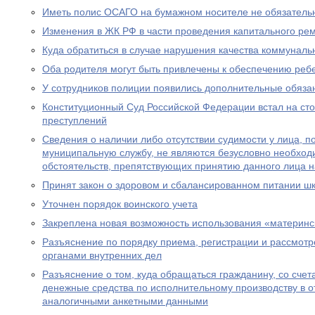
Иметь полис ОСАГО на бумажном носителе не обязатель
Изменения в ЖК РФ в части проведения капитального ре
Куда обратиться в случае нарушения качества коммуналь
Оба родителя могут быть привлечены к обеспечению реб
У сотрудников полиции появились дополнительные обяза
Конституционный Суд Российской Федерации встал на ст
преступлений
Сведения о наличии либо отсутствии судимости у лица, 
муниципальную службу, не являются безусловно необхо
обстоятельств, препятствующих принятию данного лица 
Принят закон о здоровом и сбалансированном питании ш
Уточнен порядок воинского учета
Закреплена новая возможность использования «материнс
Разъяснение по порядку приема, регистрации и рассмот
органами внутренних дел
Разъяснение о том, куда обращаться гражданину, со счет
денежные средства по исполнительному производству в 
аналогичными анкетными данными