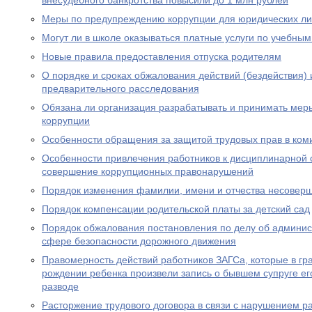
внесудебного банкротства повысили до 1 млн рублей
Меры по предупреждению коррупции для юридических л
Могут ли в школе оказываться платные услуги по учебны
Новые правила предоставления отпуска родителям
О порядке и сроках обжалования действий (бездействия)
предварительного расследования
Обязана ли организация разрабатывать и принимать ме
коррупции
Особенности обращения за защитой трудовых прав в ком
Особенности привлечения работников к дисциплинарной о
совершение коррупционных правонарушений
Порядок изменения фамилии, имени и отчества несовер
Порядок компенсации родительской платы за детский сад
Порядок обжалования постановления по делу об админи
сфере безопасности дорожного движения
Правомерность действий работников ЗАГСа, которые в гра
рождении ребенка произвели запись о бывшем супруге его
разводе
Расторжение трудового договора в связи с нарушением р