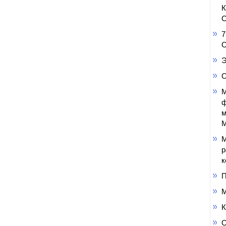
С
7
О
Э
О
М
ф
м
М
М
р
к
П
М
К
О