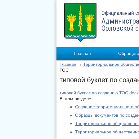
Официальный с
Администра
Орловской 
Главная
Обращени
Главная
→
Территориальное обществ
ТОС
типовой буклет по созд
типовой буклет по созданию ТОС.docx
В этом разделе:
Создание территориального о
Образцы документов по созда
Территориальное общественное
Территориальное общественно