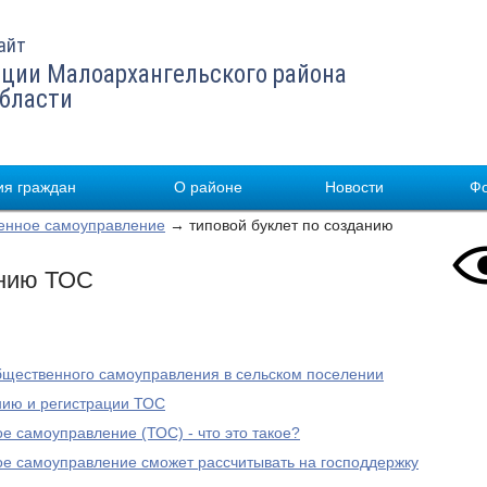
айт
ции Малоархангельского района
области
я граждан
О районе
Новости
Ф
енное самоуправление
→ типовой буклет по созданию
анию ТОС
бщественного самоуправления в сельском поселении
нию и регистрации ТОС
 самоуправление (ТОС) - что это такое?
е самоуправление сможет рассчитывать на господдержку