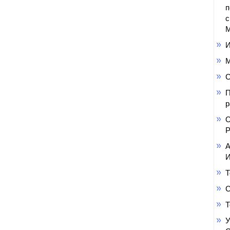
п
с
М
И
М
С
П
р
О
Р
А
И
Т
С
Т
У