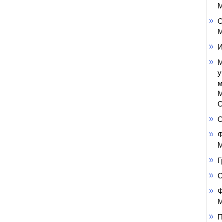
М
О
М
И
М
у
м
М
О
Ф
М
Г
Ф
М
П