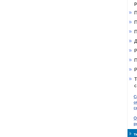
р
П
П
П
Д
Р
П
Р
Т
с
С
о
с
О
р
т