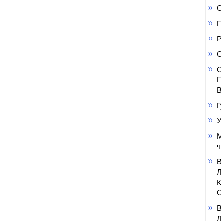
О
П
Р
С
С
П
В
Г
У
М
ч
С