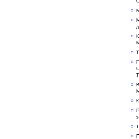
О
М
М
д
К
М
Т
В
М
К
Г
з
Т
П