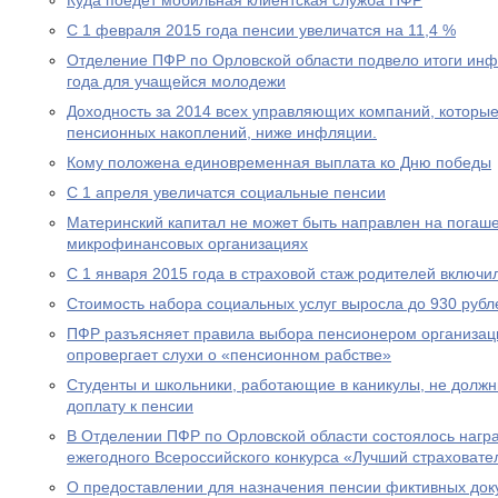
Куда поедет мобильная клиентская служба ПФР
С 1 февраля 2015 года пенсии увеличатся на 11,4 %
Отделение ПФР по Орловской области подвело итоги ин
года для учащейся молодежи
Доходность за 2014 всех управляющих компаний, которы
пенсионных накоплений, ниже инфляции.
Кому положена единовременная выплата ко Дню победы
С 1 апреля увеличатся социальные пенсии
Материнский капитал не может быть направлен на погаше
микрофинансовых организациях
С 1 января 2015 года в страховой стаж родителей включи
Стоимость набора социальных услуг выросла до 930 рубл
ПФР разъясняет правила выбора пенсионером организац
опровергает слухи о «пенсионном рабстве»
Студенты и школьники, работающие в каникулы, не долж
доплату к пенсии
В Отделении ПФР по Орловской области состоялось нагр
ежегодного Всероссийского конкурса «Лучший страховател
О предоставлении для назначения пенсии фиктивных док