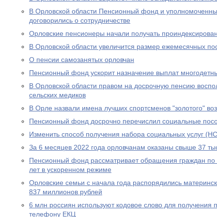
В Орловской области Пенсионный фонд и уполномоченны
договорились о сотрудничестве
Орловские пенсионеры начали получать проиндексирова
В Орловской области увеличится размер ежемесячных по
О пенсии самозанятых орловчан
Пенсионный фонд ускорит назначение выплат многодетн
В Орловской области правом на досрочную пенсию воспо
сельских медиков
В Орле назвали имена лучших спортсменов "золотого" во
Пенсионный фонд досрочно перечислил социальные посо
Изменить способ получения набора социальных услуг (НС
За 6 месяцев 2022 года орловчанам оказаны свыше 37 тыс
Пенсионный фонд рассматривает обращения граждан по в
лет в ускоренном режиме
Орловские семьи с начала года распорядились материнс
837 миллионов рублей
6 млн россиян используют кодовое слово для получения 
телефону ЕКЦ