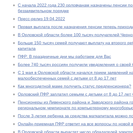
С начала 2022 года 230 орловчанам назначены пенсии по
беззаявительном порядке
Пресс-релиз 19.04.2022
Первая выплата после назначения пенсии теперь приходи
В Орловской области более 100 тысяч получателей Черн
Больше 150 тысяч семей получают выплату на второго ре
капитала
ПФР: В праздничные дни мы работаем для Вас
Более 740 тысяч россиян получили уведомления о своей
С 1 мая в Орловской области начался прием заявлений н
малообеспеченных семей с детьми от 8 до 17 лет
Как многодетной маме получить статус предпенсионера?
Орловский ПФР заплатил семьям с детьми от 8 до 17 лет 
Пенсионеры из Ливенского района и Заводского района г
региональном чемпионате по компьютерному многоборь
После 3-летия ребенка за средства маткапитала можно п
Онлайн-приемная ПФР ответит на все вопросы по новой вы
В Орловской области вырастет число обладателей электр