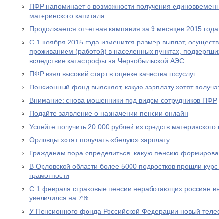
ПФР напоминает о возможности получения единовременн
материнского капитала
Продолжается отчетная кампания за 9 месяцев 2015 года
С 1 ноября 2015 года изменится размер выплат, осущест
проживанием (работой) в населенных пунктах, подвергш
вследствие катастрофы на Чернобыльской АЭС
ПФР взял высокий старт в оценке качества госуслуг
Пенсионный фонд выясняет, какую зарплату хотят получа
Внимание: снова мошенники под видом сотрудников ПФР
Подайте заявление о назначении пенсии онлайн
Успейте получить 20 000 рублей из средств материнского
Орловцы хотят получать «белую» зарплату
Гражданам пора определиться, какую пенсию формирова
В Орловской области более 5000 подростков прошли курс
грамотности
С 1 февраля страховые пенсии неработающих россиян в
увеличился на 7%
У Пенсионного фонда Российской Федерации новый теле