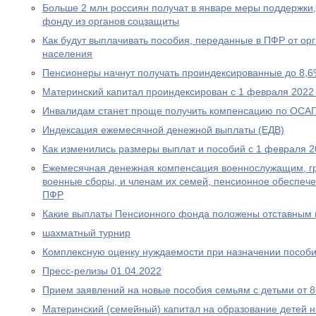
Больше 2 млн россиян получат в январе меры поддержк
фонду из органов соцзащиты
Как будут выплачивать пособия, переданные в ПФР от ор
населения
Пенсионеры начнут получать проиндексированные до 8,6
Материнский капитал проиндексирован с 1 февраля 2022
Инвалидам станет проще получить компенсацию по ОСА
Индексация ежемесячной денежной выплаты (ЕДВ)
Как изменились размеры выплат и пособий с 1 февраля 2
Ежемесячная денежная компенсация военнослужащим, г
военные сборы, и членам их семей, пенсионное обеспеч
ПФР
Какие выплаты Пенсионного фонда положены отставным 
шахматный турнир
Комплексную оценку нуждаемости при назначении пособ
Пресс-релизы 01.04.2022
Прием заявлений на новые пособия семьям с детьми от 8 
Материнский (семейный) капитал на образование детей 