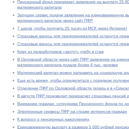
Пенсионный фонд принимает заявления на выплату 25 00
материнского капитала
Запущен сервис подачи заявления на единовременную вы
материнского капитала через сайт ПФР
7 шагов, чтобы получить 25 тысяч из МСК через Интернет
Страховые взносы для предпринимателей останутся пре
Страховые взносы для предпринимателей останутся пре
Кому из педработников «зачтут» учебу в стаж
В Орловской области через сайт ПФР заявление на едино
материнского капитала подали более 4 тыс. человек
Материнский капитал можно направить на социальную а
Еще есть время, чтобы определиться с порядком получен
Отделение ПФР по Орловской области теперь и в «Однок
В августе ПФР производит перерасчет страховых пенсий
Вниманию граждан: сотрудники Пенсионного фонда по до
Электронные сервисы ПФР на страже интересов граждан
К вопросу о пенсионных накоплениях
Единовременную выплату в размере 5 000 рублей пенсио