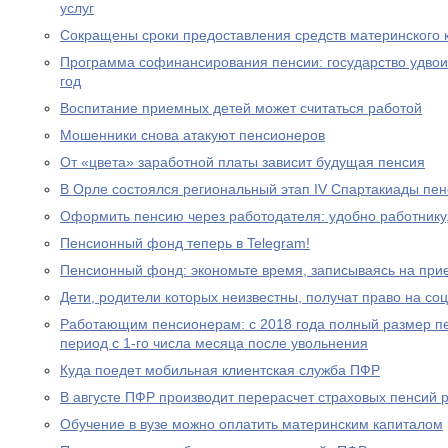
услуг
Сокращены сроки предоставления средств материнского 
Программа софинансирования пенсии: государство удвоил
год
Воспитание приемных детей может считаться работой
Мошенники снова атакуют пенсионеров
От «цвета» заработной платы зависит будущая пенсия
В Орле состоялся региональный этап IV Спартакиады пе
Оформить пенсию через работодателя: удобно работнику
Пенсионный фонд теперь в Telegram!
Пенсионный фонд: экономьте время, записываясь на при
Дети, родители которых неизвестны, получат право на с
Работающим пенсионерам: с 2018 года полный размер пе
период с 1-го числа месяца после увольнения
Куда поедет мобильная клиентская служба ПФР
В августе ПФР производит перерасчет страховых пенсий
Обучение в вузе можно оплатить материнским капиталом