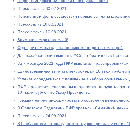
Порядок индексации пенсии после увольнения
Пресс-релизы 30.07.2021
Пенсионный фонд осуществил первые выплаты школьник
Пресс-релиз 10.08.2021
Пресс-релизы 16.08.2021
Вниманию страхователей!
О досрочном выходе на пенсию многодетных матерей
Для возобновления выплаты ФСД – обратитесь в Пенсио
За 7 месяцев 2021 года ПФР выплатил правопреемникам 
Единовременная выплата пенсионерам 10 тысяч рублей в
Успейте определиться с получением набора социальных у
ПФР: орловские пенсионеры продолжают получать едино
10 тысяч рублей по Указу Президента
Граждан начнут информировать о состоянии пенсионного 
В Орловском Отделении ПФР провели «Семейный день»
Пресс-релизы 24.09.2021
В III областном литературном конкурсе приняли участие 