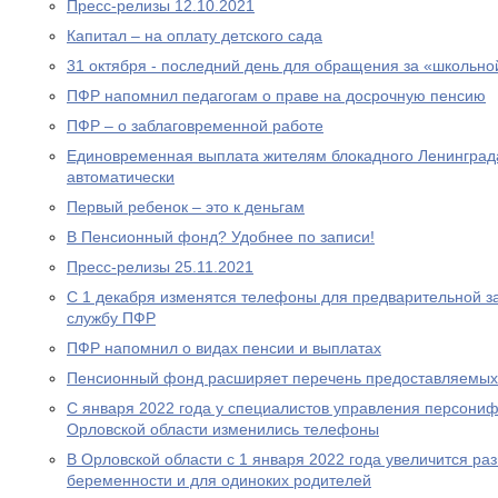
Пресс-релизы 12.10.2021
Капитал – на оплату детского сада
31 октября - последний день для обращения за «школьно
ПФР напомнил педагогам о праве на досрочную пенсию
ПФР – о заблаговременной работе
Единовременная выплата жителям блокадного Ленинграда
автоматически
Первый ребенок – это к деньгам
В Пенсионный фонд? Удобнее по записи!
Пресс-релизы 25.11.2021
С 1 декабря изменятся телефоны для предварительной за
службу ПФР
ПФР напомнил о видах пенсии и выплатах
Пенсионный фонд расширяет перечень предоставляемых
С января 2022 года у специалистов управления персони
Орловской области изменились телефоны
В Орловской области с 1 января 2022 года увеличится р
беременности и для одиноких родителей