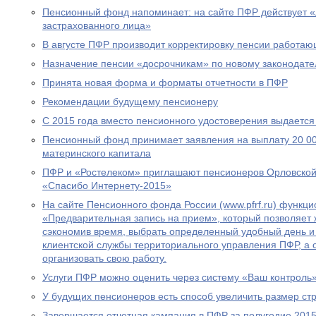
Пенсионный фонд напоминает: на сайте ПФР действует 
застрахованного лица»
В августе ПФР производит корректировку пенсии работа
Назначение пенсии «досрочникам» по новому законодател
Принята новая форма и форматы отчетности в ПФР
Рекомендации будущему пенсионеру
С 2015 года вместо пенсионного удостоверения выдается
Пенсионный фонд принимает заявления на выплату 20 00
материнского капитала
ПФР и «Ростелеком» приглашают пенсионеров Орловской 
«Спасибо Интернету-2015»
На сайте Пенсионного фонда России (www.pfrf.ru) функц
«Предварительная запись на прием», который позволяет 
сэкономив время, выбрать определенный удобный день и
клиентской службы территориального управления ПФР, а
организовать свою работу.
Услуги ПФР можно оценить через систему «Ваш контроль
У будущих пенсионеров есть способ увеличить размер ст
Завершается отчетная кампания в ПФР за полугодие 2015