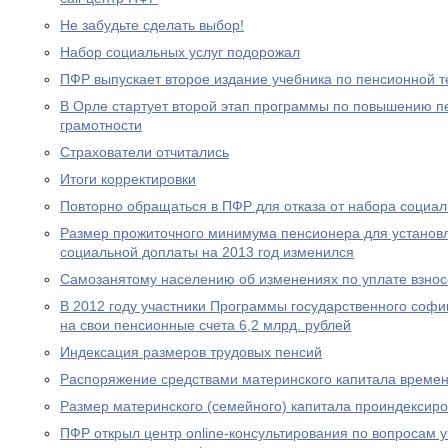
Не забудьте сделать выбор!
Набор социальных услуг подорожал
ПФР выпускает второе издание учебника по пенсионной т
В Орле стартует второй этап программы по повышению п
грамотности
Страхователи отчитались
Итоги корректировки
Повторно обращаться в ПФР для отказа от набора социал
Размер прожиточного минимума пенсионера для устано
социальной доплаты на 2013 год изменился
Самозанятому населению об изменениях по уплате взносо
В 2012 году участники Программы государственного соф
на свои пенсионные счета 6,2 млрд. рублей
Индексация размеров трудовых пенсий
Распоряжение средствами материнского капитала времен
Размер материнского (семейного) капитала проиндексир
ПФР открыл центр online-консультирования по вопросам 