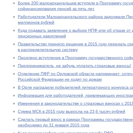
Более 200 малоархангельцев вступили в Программу госу
софинансирования пенсий за пять лет.
Работодатели Малоархангельского района задолжали Пе
миллионов рублей
Куда подавать заявление о выборе НПФ или об отказе о
пенсионных накоплений
Правительство приняло решение в 2015 году передать с
в распределительную систему
Продлено вступление в Программу государственного со
Предприниматель, не забудь уплатить страховые взносы!
Отделение ПФР по Орловской области напоминает: сотр
Российской Федерации не ходят по домам
В Орле наградили победителей литературного конкурса 
Информация для работодателей, привлекающих иностра
Изменения в законодательстве о страховых взносах с 201
Сумма МСК в 2015 году выросла на 23,6 тысяч рублей
Сделать первый взнос в рамках Программы государствен
необходимо до 31 января 2015 года