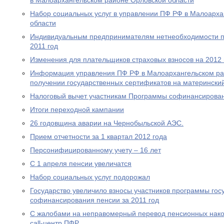
в Малоархангельском районе Орловской области
Набор социальных услуг в управлении ПФ РФ в Малоарха
области
Индивидуальным предпринимателям нетнеобходимости пр
2011 год
Изменения для плательщиков страховых взносов на 2012 
Информация управления ПФ РФ в Малоархангельском ра
получении государственных сертификатов на материнский
Налоговый вычет участникам Программы софинансирова
Итоги переходной кампании
26 годовщина аварии на Чернобыльской АЭС.
Прием отчетности за 1 квартал 2012 года
Персонифицированному учету – 16 лет
С 1 апреля пенсии увеличатся
Набор социальных услуг подорожал
Государство увеличило взносы участников программы гос
софинансирования пенсии за 2011 год
С жалобами на неправомерный перевод пенсионных нако
call-центр ПФР