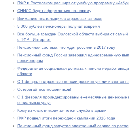
ПФР и Ростелеком расширяют учебную программу «Азбук
СНИЛС будет оформляться по-новому
Вниманию плательщиков страховых взносов
5 000 рублей пенсионеры получат вовремя
Все больше граждан Орловской области выбирают самый
с ПФР - Интернет
Пенсионная система: что ждет россиян в 2017 году
Пенсионный фонд России завершил единовременную выпл
пенсионерам
Федеральная социальная доплата к пенсии неработающи
области
С 1 февраля страховые пенсии россиян увеличиваются н
Остерегайтесь мошенников!
С 1 февраля проиндексированы ежемесячные денежные в
социальных услуг
Кому из «льготников» зачтется служба в армии
ПФР подвел итоги переходной кампании 2016 года
Пенсионный фонд запустил электронный сервис по расп