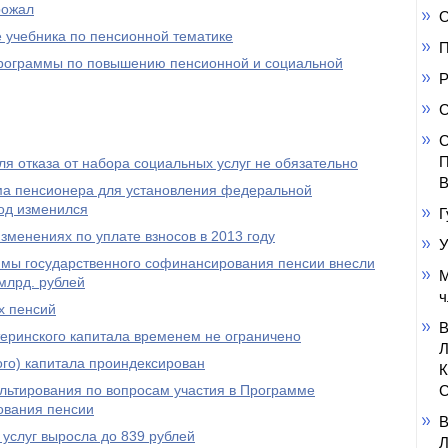
рожал
О
 учебника по пенсионной тематике
П
 программы по повышению пенсионной и социальной
Р
С
С
П
я отказа от набора социальных услуг не обязательно
В
а пенсионера для установления федеральной
од изменился
Г
менениях по уплате взносов в 2013 году
У
ммы государственного софинансирования пенсии внесли
М
млрд. рублей
ч
х пенсий
еринского капитала временем не ограничено
го) капитала проиндексирован
ультирования по вопросам участия в Программе
С
ования пенсии
услуг выросла до 839 рублей