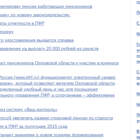
г
рректировку пенсии работающих пенсионеров
П
ам» по новому законодательству.
ты отчетности в ПФР
С
ионеру
Н
го удостоверения выдается справка
Г
явления на выплату 20 000 рублей из средств
у
г
п
т пенсионеров Орловской области к участию в конкурсе
С
оссии (www.pfrf.ru) функционирует электронный сервис
п
рием», который позволяет жителям Орловской области,
м
ределенный удобный день и час для посещения
Н
льного управления ПФР, а сотрудникам – эффективнее
Н
рез систему «Ваш контроль»
П
пособ увеличить размер страховой пенсии по старости
у
я в ПФР за полугодие 2015 года
В
бладает знаниями о новом порядке формирования
п