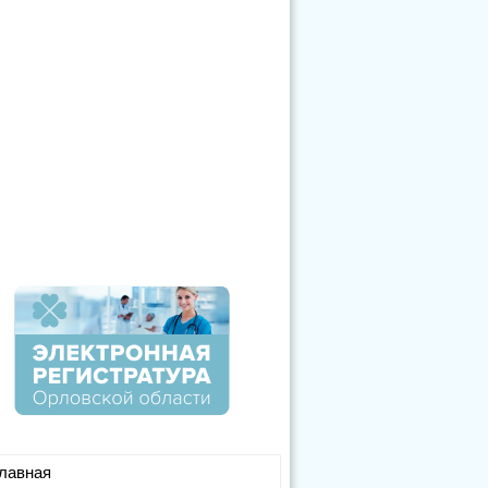
лавная