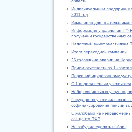
области
Индивидуальным предпринимат
2011 год
Изменения для плательщиков с
Информация управления ПФ РФ
получении государственных се
Налоговый вычет участникам 
Итоги переходной кампании
26 годовщина аварии на Черн
Прием отчетности за 1 квартал
Персонифицированному учету 
С 1 апреля пенсии увеличатся
Набор социальных услуг подо
Государство увеличило взносы
софинансирования пенсии за 
С жалобами на неправомерный
call-центр ПФР
Не забудьте сделать выбор!