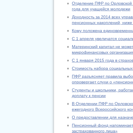
Отделение ПФР по Орловской 
года для учащейся молодежи
Доходность за 2014 всех упр
пенсионных накоплений, ниже
Кому положена единовременн
С 1 апреля увеличатся социа
Материнский капитал не может
микрофинансовых организаци
С 1 января 2015 года в страх
Стоимость набора социальных 
ПФР разъясняет правила выбо
опровергает слухи о «пенсион
Студенты и школьники, работа
доплату к пенсии
В Отделении ПФР по Орловско
ежегодного Всероссийского ко
О предоставлении для назнач
Пенсионный фонд напоминает:
застрахованного лица»