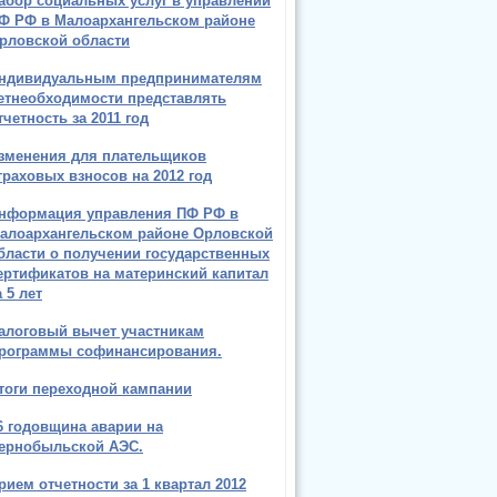
абор социальных услуг в управлении
Ф РФ в Малоархангельском районе
рловской области
ндивидуальным предпринимателям
етнеобходимости представлять
тчетность за 2011 год
зменения для плательщиков
траховых взносов на 2012 год
нформация управления ПФ РФ в
алоархангельском районе Орловской
бласти о получении государственных
ертификатов на материнский капитал
а 5 лет
алоговый вычет участникам
рограммы софинансирования.
тоги переходной кампании
6 годовщина аварии на
ернобыльской АЭС.
рием отчетности за 1 квартал 2012