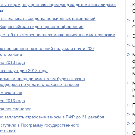
аты лицам, осуществляющим уход за детьми-инвалидами
пы
С
выплачивать средства пенсионных накоплений
7
Всероссийская видео-пресс-конференция
О
ет об ответственности за мошенничество с материнским
Э
О
оих пенсионных накоплений получили почти 200
ого района
М
ф
ие 2013 года
м
за полугодие 2013 года
М
уальным предпринимателям будет оказана
М
оддержка по уплате страховых взносов
р
м счастья»
к
ев 2013 года
П
ля пенсионеров
М
 заплатить страховые взносы в ПФР до 31 декабря
К
ступили в Программу государственного
ять лет.
О