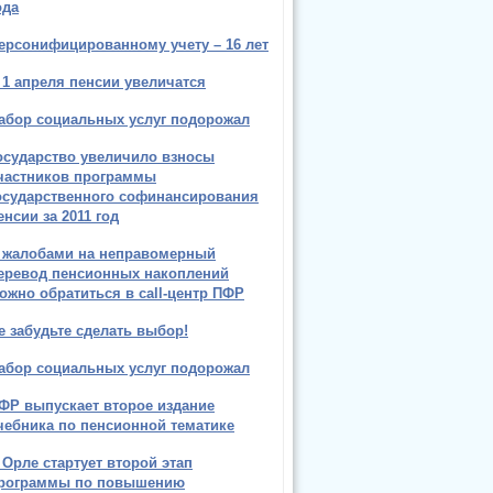
ода
ерсонифицированному учету – 16 лет
 1 апреля пенсии увеличатся
абор социальных услуг подорожал
осударство увеличило взносы
частников программы
осударственного софинансирования
енсии за 2011 год
 жалобами на неправомерный
еревод пенсионных накоплений
ожно обратиться в call-центр ПФР
е забудьте сделать выбор!
абор социальных услуг подорожал
ФР выпускает второе издание
чебника по пенсионной тематике
 Орле стартует второй этап
рограммы по повышению