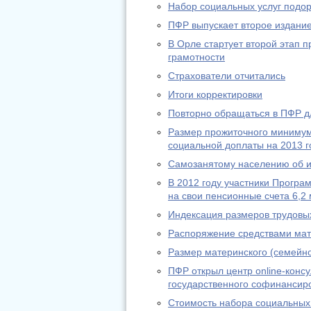
Набор социальных услуг подо
ПФР выпускает второе издание
В Орле стартует второй этап
грамотности
Страхователи отчитались
Итоги корректировки
Повторно обращаться в ПФР дл
Размер прожиточного минимум
социальной доплаты на 2013 г
Самозанятому населению об из
В 2012 году участники Програ
на свои пенсионные счета 6,2 
Индексация размеров трудовы
Распоряжение средствами мат
Размер материнского (семейно
ПФР открыл центр online-конс
государственного софинансир
Стоимость набора социальных 