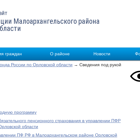
айт
ции Малоархангельского района
области
я граждан
О районе
Новости
Ф
нда России по Орловской области
→ Сведения под рукой
родную программу
бязательного пенсионного страхования в управлении ПФР
Орловской области
равлении ПФ РФ в Малоархангельском районе Орловской