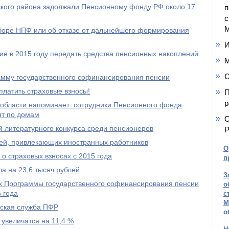
кого района задолжали Пенсионному фонду РФ около 17
п
с
М
ыборе НПФ или об отказе от дальнейшего формирования
И
е в 2015 году передать средства пенсионных накоплений
М
С
амму государственного софинансирования пенсии
платить страховые взносы!
П
р
области напоминает: сотрудники Пенсионного фонда
ят по домам
О
 литературного конкурса среди пенсионеров
Р
ей, привлекающих иностранных работников
О
о страховых взносах с 2015 года
п
а на 23,6 тысяч рублей
З
ах Программы государственного софинансирования пенсии
о
 года
с
М
тская служба ПФР
о
 увеличатся на 11,4 %