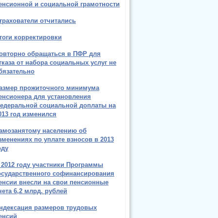
енсионной и социальной грамотности
трахователи отчитались
тоги корректировки
овторно обращаться в ПФР для
тказа от набора социальных услуг не
бязательно
азмер прожиточного минимума
енсионера для установления
едеральной социальной доплаты на
013 год изменился
амозанятому населению об
зменениях по уплате взносов в 2013
оду
 2012 году участники Программы
осударственного софинансирования
енсии внесли на свои пенсионные
чета 6,2 млрд. рублей
ндексация размеров трудовых
енсий