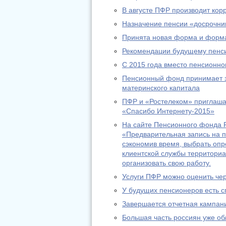
В августе ПФР производит ко
Назначение пенсии «досрочник
Принята новая форма и форма
Рекомендации будущему пенс
С 2015 года вместо пенсионно
Пенсионный фонд принимает за
материнского капитала
ПФР и «Ростелеком» приглашаю
«Спасибо Интернету-2015»
На сайте Пенсионного фонда Р
«Предварительная запись на п
сэкономив время, выбрать оп
клиентской службы территориа
организовать свою работу.
Услуги ПФР можно оценить че
У будущих пенсионеров есть с
Завершается отчетная кампани
Большая часть россиян уже о