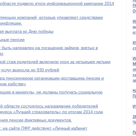
Н
области подвело итоги информационной кампании 2014
П
О
авляющих компаний, которые управляют средствами
И
 инфляции.
н
ая выплата ко Дню победы
о
льные пенсии
И
 быть направлен на погашение займов, взятых в
с
ях
И
овой стаж родителей включили уход за четырьмя детьми
М
о
услуг выросла до 930 рублей
с
ра пенсионером организации-доставщика пенсии и
з
ном рабстве»
Н
ющие в каникулы, не должны получать социальную
П
й области состоялось награждение победителей
И
нкурса «Лучший страхователь» по итогам 2014 года
2
ения пенсии фиктивных документов.
Ч
 на сайте ПФР действует «Личный кабинет
П