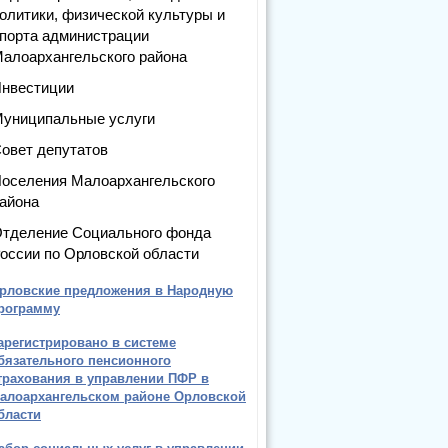
олитики, физической культуры и
порта администрации
алоархангельского района
нвестиции
униципальные услуги
овет депутатов
оселения Малоархангельского
айона
тделение Социального фонда
оссии по Орловской области
рловские предложения в Народную
рограмму
арегистрировано в системе
бязательного пенсионного
трахования в управлении ПФР в
алоархангельском районе Орловской
бласти