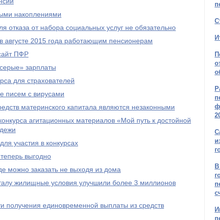
нсии
п
ыми накоплениями
С
я отказа от набора социальных услуг не обязательно
И
 в августе 2015 года работающим пенсионерам
сайт ПФР
П
о
серые» зарплаты
о
рса для страхователей
Р
е писем с вирусами
п
ф
редств материнского капитала являются незаконными
2
онкурса агитационных материалов «Мой путь к достойной
одежи
С
и
ля участия в конкурсах
г
 теперь выгодно
В
е можно заказать не выходя из дома
г
талу жилищные условия улучшили более 3 миллионов
п
с
и получения единовременной выплаты из средств
И
п