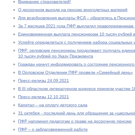
Вниманию страхователей!
О досрочном выходе на пенсию многодетных матерей
Для возобновления выплаты ФСД – обратитесь в Пенсио
За 7 месяцев 2021 года ПФР выплатил правопреемникам 
Единовременная выплата пенсионерам 10 тысяч рублей в
Успейте определиться с получением набора социальных у
ПФР: орловские пенсионеры продолжают получать едино
10 тысяч рублей по Указу Президента
Граждан начнут информировать о состоянии пенсионного 
В Орловском Отделении ПФР провели «Семейный день»
Пресс-релизы 24.09.2021
В III областном литературном конкурсе приняли участие 
Пресс-релизы 12.10.2021
Капитал – на оплату детского сада
31 октября - последний день для обращения за «школьно
ПФР напомнил педагогам о праве на досрочную пенсию
ПФР – о заблаговременной работе