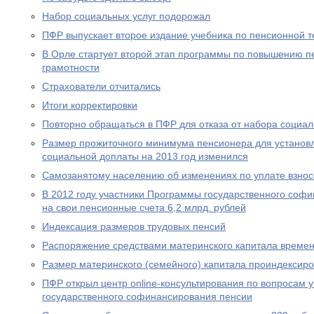
Набор социальных услуг подорожал
ПФР выпускает второе издание учебника по пенсионной т
В Орле стартует второй этап программы по повышению п
грамотности
Страхователи отчитались
Итоги корректировки
Повторно обращаться в ПФР для отказа от набора социал
Размер прожиточного минимума пенсионера для устано
социальной доплаты на 2013 год изменился
Самозанятому населению об изменениях по уплате взносо
В 2012 году участники Программы государственного соф
на свои пенсионные счета 6,2 млрд. рублей
Индексация размеров трудовых пенсий
Распоряжение средствами материнского капитала времен
Размер материнского (семейного) капитала проиндексир
ПФР открыл центр online-консультирования по вопросам 
государственного софинансирования пенсии