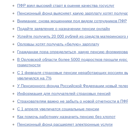
ПФР взял высокий старт в оценке качества госуслуг
Пенсионный фонд выясняет, какую зарплату хотят получа
Внимание: снова мошенники под видом сотрудников ПФР
Подайте заявление о назначении пенсии онлайн
Успейте получить 20 000 рублей из средств материнского
Орловцы хотят получать «белую» зарплату
Гражданам пора определиться, какую пенсию формирова
В Орловской области более 5000 подростков прошли курс
грамотности
С 1 февраля страховые пенсии неработающих россиян в
увеличился на 7%
У Пенсионного фонда Российской Федерации новый теле
Информация для получателей страховых пенсий
Страхователям важно не забыть о новой отчетности в ПФ
С 1 апреля увеличатся социальные пенсии
Как помочь работнику назначить пенсию без хлопот
Пенсионный фонд расширяет электронные услуги