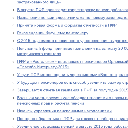
застрахованного лица»
В августе ПФР производит корректировку пенсии работа
Назначение пенсии «досрочникам» по новому законодател
Принята новая форма и форматы отчетности в ПФР
Рекомендации будущему пенсионеру
С 2015 года вместо пенсионного удостоверения выдается
Пенсионный фонд принимает заявления на выплату 20 00
материнского капитала
ПФР и «Ростелеком» приглашают пенсионеров Орловской 
«Спасибо Интернету-2015»
Услуги ПФР можно оценить через систему «Ваш контроль
У будущих пенсионеров есть способ увеличить размер ст
Завершается отчетная кампания в ПФР за полугодие 2015
Большая часть россиян уже обладает знаниями о новом 
пенсионных прав и расчета пенсии
Нюансы управления пенсионными накоплениями
Повторно обращаться в ПФР для отказа от набора социал
Увеличение страховых пенсий в августе 2015 года рабо