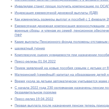
Инвалидам станет проще получить компенсацию по ОСА
Индексация ежемесячной денежной выплаты (ЕДВ)
Как изменились размеры выплат и пособий с 1 февраля 2
Ежемесячная денежная компенсация военнослужащим, г
военные сборы, и членам их семей, пенсионное обеспеч
ПФР
Какие выплаты Пенсионного фонда положены отставным 
шахматный турнир
Комплексную оценку нуждаемости при назначении пособ
Пресс-релизы 01.04.2022
Прием заявлений на новые пособия семьям с детьми от 8 
Материнский (семейный) капитал на образование детей 
Время ухода за детьми автоматически учитывается маме
С начала 2022 года 230 орловчанам назначены пенсии по
беззаявительном порядке
Пресс-релиз 19.04.2022
Первая выплата после назначения пенсии теперь приходи