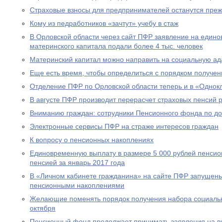
Страховые взносы для предпринимателей останутся пре
Кому из педработников «зачтут» учебу в стаж
В Орловской области через сайт ПФР заявление на едино
материнского капитала подали более 4 тыс. человек
Материнский капитал можно направить на социальную а
Еще есть время, чтобы определиться с порядком получен
Отделение ПФР по Орловской области теперь и в «Однок
В августе ПФР производит перерасчет страховых пенсий
Вниманию граждан: сотрудники Пенсионного фонда по до
Электронные сервисы ПФР на страже интересов граждан
К вопросу о пенсионных накоплениях
Единовременную выплату в размере 5 000 рублей пенсио
пенсией за январь 2017 года
В «Личном кабинете гражданина» на сайте ПФР запущен
пенсионными накоплениями
Желающие поменять порядок получения набора социальны
октября
Пенсионный фонд продолжает принимать заявления на вы