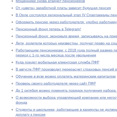
Мошенники снова атакуют пенсионеров
От «цвета» заработной платы зависит будущая пенсия
В Орле состоялся региональный этап IV Спартакиады пе
Оформить пенсию через работодателя: удобно работнику
Пенсионный фонд теперь в Telegram!
Пенсионный фонд: экономьте время, записываясь на при
Дети, родители которых неизвестны, получат право на с
Работающим пенсионерам: с 2018 года полный размер пе
период с 1-го числа месяца после увольнения
Куда поедет мобильная клиентская служба ПФР
В августе ПФР производит перерасчет страховых пенсий
Обучение в вузе можно оплатить материнским капиталом
Проверь своего работодателя через сайт ПФР
До 1 октября можно поменять порядок получения набора 
О возможности выбора управляющей компании или негос
фонда
Студенты и школьники, работающие в каникулы не должн
доплату к пенсии