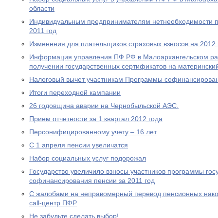
области
Индивидуальным предпринимателям нетнеобходимости пр
2011 год
Изменения для плательщиков страховых взносов на 2012 
Информация управления ПФ РФ в Малоархангельском ра
получении государственных сертификатов на материнский
Налоговый вычет участникам Программы софинансирова
Итоги переходной кампании
26 годовщина аварии на Чернобыльской АЭС.
Прием отчетности за 1 квартал 2012 года
Персонифицированному учету – 16 лет
С 1 апреля пенсии увеличатся
Набор социальных услуг подорожал
Государство увеличило взносы участников программы гос
софинансирования пенсии за 2011 год
С жалобами на неправомерный перевод пенсионных нако
call-центр ПФР
Не забудьте сделать выбор!