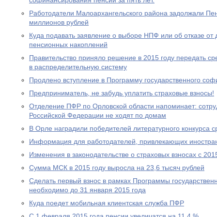
софинансирования пенсий за пять лет.
Работодатели Малоархангельского района задолжали Пе
миллионов рублей
Куда подавать заявление о выборе НПФ или об отказе о
пенсионных накоплений
Правительство приняло решение в 2015 году передать с
в распределительную систему
Продлено вступление в Программу государственного со
Предприниматель, не забудь уплатить страховые взносы!
Отделение ПФР по Орловской области напоминает: сотр
Российской Федерации не ходят по домам
В Орле наградили победителей литературного конкурса 
Информация для работодателей, привлекающих иностра
Изменения в законодательстве о страховых взносах с 201
Сумма МСК в 2015 году выросла на 23,6 тысяч рублей
Сделать первый взнос в рамках Программы государствен
необходимо до 31 января 2015 года
Куда поедет мобильная клиентская служба ПФР
С 1 февраля 2015 года пенсии увеличатся на 11,4 %