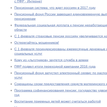
с ПФР - Интернет
Пенсионная система: что ждет россиян в 2017 году
Пенсионный фонд России завершил единовременную выпл
пенсионерам
Федеральная социальная доплата к пенсии неработающи
области
С 1 февраля страховые пенсии россиян увеличиваются н
Остерегайтесь мошенников!
С 1 февраля проиндексированы ежемесячные денежные в
социальных услуг
Кому из «льготников» зачтется служба в армии
ПФР подвел итоги переходной кампании 2016 года
Пенсионный фонд запустил электронный сервис по расп
услуг
Сокращены сроки предоставления средств материнского 
Программа софинансирования пенсии: государство удвоил
год
Воспитание приемных детей может считаться работой