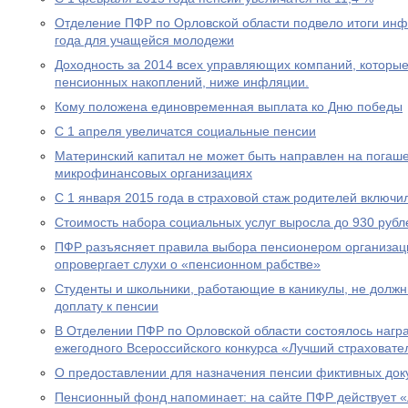
Отделение ПФР по Орловской области подвело итоги ин
года для учащейся молодежи
Доходность за 2014 всех управляющих компаний, которы
пенсионных накоплений, ниже инфляции.
Кому положена единовременная выплата ко Дню победы
С 1 апреля увеличатся социальные пенсии
Материнский капитал не может быть направлен на погаше
микрофинансовых организациях
С 1 января 2015 года в страховой стаж родителей включи
Стоимость набора социальных услуг выросла до 930 рубл
ПФР разъясняет правила выбора пенсионером организац
опровергает слухи о «пенсионном рабстве»
Студенты и школьники, работающие в каникулы, не долж
доплату к пенсии
В Отделении ПФР по Орловской области состоялось нагр
ежегодного Всероссийского конкурса «Лучший страховател
О предоставлении для назначения пенсии фиктивных док
Пенсионный фонд напоминает: на сайте ПФР действует 