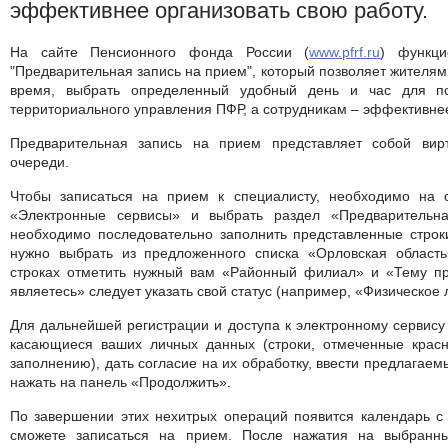
эффективнее организовать свою работу.
На сайте Пенсионного фонда России (
www.pfrf.ru
) функци
"Предварительная запись на прием", который позволяет жителям
время, выбрать определенный удобный день и час для п
территориального управления ПФР, а сотрудникам – эффективнее
Предварительная запись на прием представляет собой вир
очереди.
Чтобы записаться на прием к специалисту, необходимо на
«Электронные сервисы»
и выбрать раздел
«Предварительн
необходимо последовательно заполнить представленные строк
нужно выбрать из предложенного списка
«Орловская област
строках отметить нужный вам
«Районный филиал»
и
«Тему п
являетесь»
следует указать свой статус (например,
«Физическое 
Для дальнейшей регистрации и доступа к электронному сервису
касающиеся ваших личных данных (строки, отмеченные красно
заполнению), дать согласие на их обработку, ввести предлагаем
нажать на панель
«Продолжить».
По завершении этих нехитрых операций появится календарь с 
сможете записаться на прием. После нажатия на выбранны