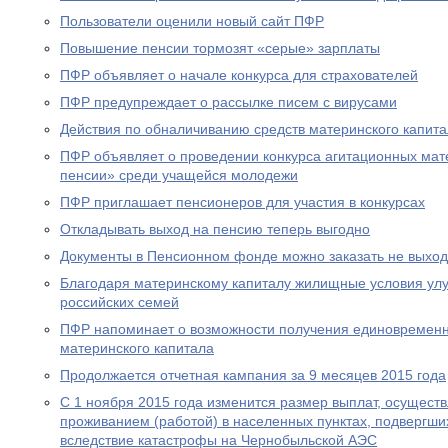
Пользователи оценили новый сайт ПФР
Повышение пенсии тормозят «серые» зарплаты
ПФР объявляет о начале конкурса для страхователей
ПФР предупреждает о рассылке писем с вирусами
Действия по обналичиванию средств материнского капит
ПФР объявляет о проведении конкурса агитационных мат
пенсии» среди учащейся молодежи
ПФР приглашает пенсионеров для участия в конкурсах
Откладывать выход на пенсию теперь выгодно
Документы в Пенсионном фонде можно заказать не выход
Благодаря материнскому капиталу жилищные условия ул
российских семей
ПФР напоминает о возможности получения единовременн
материнского капитала
Продолжается отчетная кампания за 9 месяцев 2015 года
С 1 ноября 2015 года изменится размер выплат, осущест
проживанием (работой) в населенных пунктах, подвергш
вследствие катастрофы на Чернобыльской АЭС