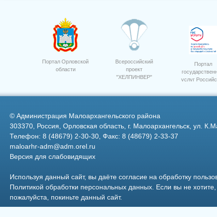
Портал Орловской
Всероссийский
Портал
области
проект
государствен
"ХЕЛПИНВЕР"
услуг Российс
ООО "Орелагроинвест" сев
Ресторан г.Малоархангельск
свеклы
Федерации
©
Администрация Малоархангельского района
303370, Россия, Орловская область, г. Малоархангельск, ул. К.М
Телефон: 8 (48679) 2-30-30, Факс: 8 (48679) 2-33-37
maloarhr-adm@adm.orel.ru
Версия для слабовидящих
Используя данный сайт, вы даёте согласие на обработку пользо
Политикой обработки персональных данных
. Если вы не хотит
пожалуйста, покиньте данный сайт.