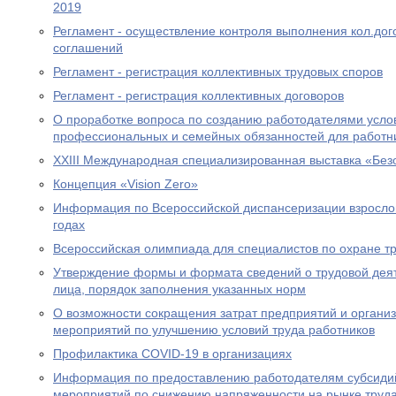
2019
Регламент - осуществление контроля выполнения кол.до
соглашений
Регламент - регистрация коллективных трудовых споров
Регламент - регистрация коллективных договоров
О проработке вопроса по созданию работодателями усл
профессиональных и семейных обязанностей для работн
XXIII Международная специализированная выставка «Безо
Концепция «Vision Zero»
Информация по Всероссийской диспансеризации взросло
годах
Всероссийская олимпиада для специалистов по охране т
Утверждение формы и формата сведений о трудовой деят
лица, порядок заполнения указанных норм
О возможности сокращения затрат предприятий и органи
мероприятий по улучшению условий труда работников
Профилактика COVID-19 в организациях
Информация по предоставлению работодателям субсидий
мероприятий по снижению напряженности на рынке труда