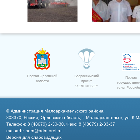
ООО "Дубовицкое" сев гороха
Щукин А.И.
Портал Орловской
Всероссийский
Портал
области
проект
государствен
"ХЕЛПИНВЕР"
услуг Российс
ООО "Дубовицкое" сев яровой
4
пшеницы "Дарья"
Федерации
©
Администрация Малоархангельского района
303370, Россия, Орловская область, г. Малоархангельск, ул. К.М
Телефон: 8 (48679) 2-30-30, Факс: 8 (48679) 2-33-37
maloarhr-adm@adm.orel.ru
Версия для слабовидящих