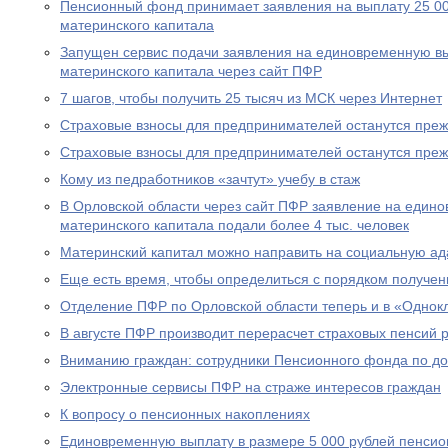
Пенсионный фонд принимает заявления на выплату 25 00
материнского капитала
Запущен сервис подачи заявления на единовременную вы
материнского капитала через сайт ПФР
7 шагов, чтобы получить 25 тысяч из МСК через Интернет
Страховые взносы для предпринимателей останутся пре
Страховые взносы для предпринимателей останутся пре
Кому из педработников «зачтут» учебу в стаж
В Орловской области через сайт ПФР заявление на едино
материнского капитала подали более 4 тыс. человек
Материнский капитал можно направить на социальную а
Еще есть время, чтобы определиться с порядком получен
Отделение ПФР по Орловской области теперь и в «Однок
В августе ПФР производит перерасчет страховых пенсий
Вниманию граждан: сотрудники Пенсионного фонда по до
Электронные сервисы ПФР на страже интересов граждан
К вопросу о пенсионных накоплениях
Единовременную выплату в размере 5 000 рублей пенсио