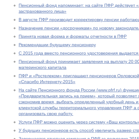
Пенсионный фонд напоминает: на сайте ПФР действует 
застрахованного лица»
В августе ПФР производит корректировку пенсии работа
Назначение пенсии «досрочникам» по новому законодател
Принята новая форма и форматы отчетности в ПФР
Рекомендации будущему пенсионеру
С 2015 года вместо пенсионного удостоверения выдается
Пенсионный фонд принимает заявления на выплату 20 00
материнского капитала
ПФР и «Ростелеком» приглашают пенсионеров Орловской 
«Спасибо Интернету-2015»
На сайте Пенсионного фонда России (www.pfrf.ru) функц
«Предварительная запись на прием», который позволяет 
сэкономив время, выбрать определенный удобный день и
клиентской службы территориального управления ПФР, а
организовать свою работу.
Услуги ПФР можно оценить через систему «Ваш контроль
У будущих пенсионеров есть способ увеличить размер ст
Завершается отчетная кампания в ПФР за полугодие 2015