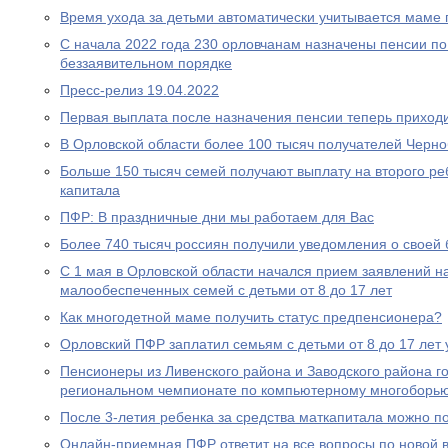
Время ухода за детьми автоматически учитывается маме
С начала 2022 года 230 орловчанам назначены пенсии по
беззаявительном порядке
Пресс-релиз 19.04.2022
Первая выплата после назначения пенсии теперь приходи
В Орловской области более 100 тысяч получателей Черн
Больше 150 тысяч семей получают выплату на второго ре
капитала
ПФР: В праздничные дни мы работаем для Вас
Более 740 тысяч россиян получили уведомления о своей
С 1 мая в Орловской области начался прием заявлений н
малообеспеченных семей с детьми от 8 до 17 лет
Как многодетной маме получить статус предпенсионера?
Орловский ПФР заплатил семьям с детьми от 8 до 17 лет 
Пенсионеры из Ливенского района и Заводского района г
региональном чемпионате по компьютерному многоборь
После 3-летия ребенка за средства маткапитала можно п
Онлайн-приемная ПФР ответит на все вопросы по новой вы