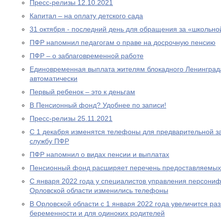
Пресс-релизы 12.10.2021
Капитал – на оплату детского сада
31 октября - последний день для обращения за «школьно
ПФР напомнил педагогам о праве на досрочную пенсию
ПФР – о заблаговременной работе
Единовременная выплата жителям блокадного Ленинграда
автоматически
Первый ребенок – это к деньгам
В Пенсионный фонд? Удобнее по записи!
Пресс-релизы 25.11.2021
С 1 декабря изменятся телефоны для предварительной за
службу ПФР
ПФР напомнил о видах пенсии и выплатах
Пенсионный фонд расширяет перечень предоставляемых
С января 2022 года у специалистов управления персони
Орловской области изменились телефоны
В Орловской области с 1 января 2022 года увеличится р
беременности и для одиноких родителей