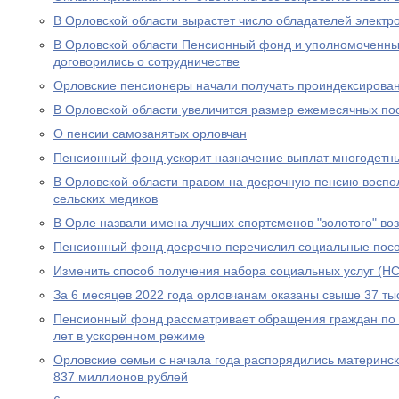
В Орловской области вырастет число обладателей электр
В Орловской области Пенсионный фонд и уполномоченны
договорились о сотрудничестве
Орловские пенсионеры начали получать проиндексирова
В Орловской области увеличится размер ежемесячных по
О пенсии самозанятых орловчан
Пенсионный фонд ускорит назначение выплат многодетн
В Орловской области правом на досрочную пенсию воспо
сельских медиков
В Орле назвали имена лучших спортсменов "золотого" во
Пенсионный фонд досрочно перечислил социальные посо
Изменить способ получения набора социальных услуг (НС
За 6 месяцев 2022 года орловчанам оказаны свыше 37 тыс
Пенсионный фонд рассматривает обращения граждан по в
лет в ускоренном режиме
Орловские семьи с начала года распорядились материнс
837 миллионов рублей