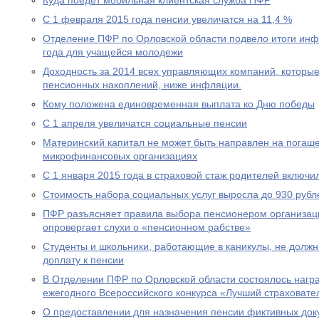
Куда поедет мобильная клиентская служба ПФР
С 1 февраля 2015 года пенсии увеличатся на 11,4 %
Отделение ПФР по Орловской области подвело итоги ин
года для учащейся молодежи
Доходность за 2014 всех управляющих компаний, которы
пенсионных накоплений, ниже инфляции.
Кому положена единовременная выплата ко Дню победы
С 1 апреля увеличатся социальные пенсии
Материнский капитал не может быть направлен на погаше
микрофинансовых организациях
С 1 января 2015 года в страховой стаж родителей включи
Стоимость набора социальных услуг выросла до 930 рубл
ПФР разъясняет правила выбора пенсионером организац
опровергает слухи о «пенсионном рабстве»
Студенты и школьники, работающие в каникулы, не долж
доплату к пенсии
В Отделении ПФР по Орловской области состоялось нагр
ежегодного Всероссийского конкурса «Лучший страховател
О предоставлении для назначения пенсии фиктивных док