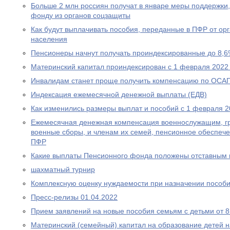
Больше 2 млн россиян получат в январе меры поддержк
фонду из органов соцзащиты
Как будут выплачивать пособия, переданные в ПФР от ор
населения
Пенсионеры начнут получать проиндексированные до 8,6
Материнский капитал проиндексирован с 1 февраля 2022
Инвалидам станет проще получить компенсацию по ОСА
Индексация ежемесячной денежной выплаты (ЕДВ)
Как изменились размеры выплат и пособий с 1 февраля 2
Ежемесячная денежная компенсация военнослужащим, г
военные сборы, и членам их семей, пенсионное обеспеч
ПФР
Какие выплаты Пенсионного фонда положены отставным 
шахматный турнир
Комплексную оценку нуждаемости при назначении пособ
Пресс-релизы 01.04.2022
Прием заявлений на новые пособия семьям с детьми от 8 
Материнский (семейный) капитал на образование детей 