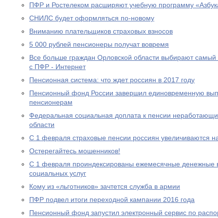
ПФР и Ростелеком расширяют учебную программу «Азбук
СНИЛС будет оформляться по-новому
Вниманию плательщиков страховых взносов
5 000 рублей пенсионеры получат вовремя
Все больше граждан Орловской области выбирают самый
с ПФР - Интернет
Пенсионная система: что ждет россиян в 2017 году
Пенсионный фонд России завершил единовременную выпл
пенсионерам
Федеральная социальная доплата к пенсии неработающи
области
С 1 февраля страховые пенсии россиян увеличиваются н
Остерегайтесь мошенников!
С 1 февраля проиндексированы ежемесячные денежные в
социальных услуг
Кому из «льготников» зачтется служба в армии
ПФР подвел итоги переходной кампании 2016 года
Пенсионный фонд запустил электронный сервис по расп