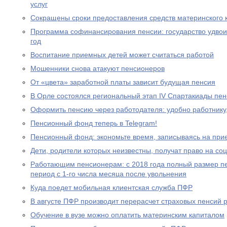
услуг
Сокращены сроки предоставления средств материнского 
Программа софинансирования пенсии: государство удвоил
год
Воспитание приемных детей может считаться работой
Мошенники снова атакуют пенсионеров
От «цвета» заработной платы зависит будущая пенсия
В Орле состоялся региональный этап IV Спартакиады пе
Оформить пенсию через работодателя: удобно работнику
Пенсионный фонд теперь в Telegram!
Пенсионный фонд: экономьте время, записываясь на при
Дети, родители которых неизвестны, получат право на с
Работающим пенсионерам: с 2018 года полный размер пе
период с 1-го числа месяца после увольнения
Куда поедет мобильная клиентская служба ПФР
В августе ПФР производит перерасчет страховых пенсий
Обучение в вузе можно оплатить материнским капиталом