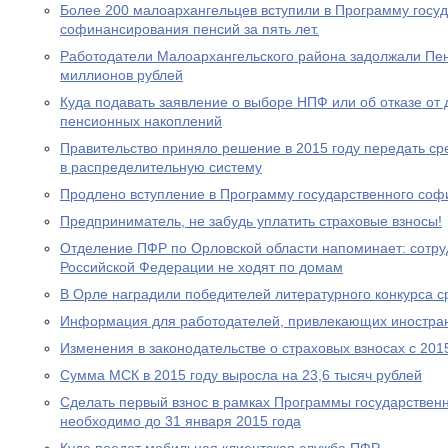
Более 200 малоархангельцев вступили в Программу госу
софинансирования пенсий за пять лет.
Работодатели Малоархангельского района задолжали Пе
миллионов рублей
Куда подавать заявление о выборе НПФ или об отказе о
пенсионных накоплений
Правительство приняло решение в 2015 году передать с
в распределительную систему
Продлено вступление в Программу государственного со
Предприниматель, не забудь уплатить страховые взносы!
Отделение ПФР по Орловской области напоминает: сотр
Российской Федерации не ходят по домам
В Орле наградили победителей литературного конкурса 
Информация для работодателей, привлекающих иностра
Изменения в законодательстве о страховых взносах с 201
Сумма МСК в 2015 году выросла на 23,6 тысяч рублей
Сделать первый взнос в рамках Программы государствен
необходимо до 31 января 2015 года