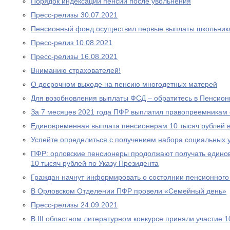
Порядок индексации пенсии после увольнения
Пресс-релизы 30.07.2021
Пенсионный фонд осуществил первые выплаты школьник
Пресс-релиз 10.08.2021
Пресс-релизы 16.08.2021
Вниманию страхователей!
О досрочном выходе на пенсию многодетных матерей
Для возобновления выплаты ФСД – обратитесь в Пенсио
За 7 месяцев 2021 года ПФР выплатил правопреемникам 
Единовременная выплата пенсионерам 10 тысяч рублей в
Успейте определиться с получением набора социальных у
ПФР: орловские пенсионеры продолжают получать едино
10 тысяч рублей по Указу Президента
Граждан начнут информировать о состоянии пенсионного 
В Орловском Отделении ПФР провели «Семейный день»
Пресс-релизы 24.09.2021
В III областном литературном конкурсе приняли участие 