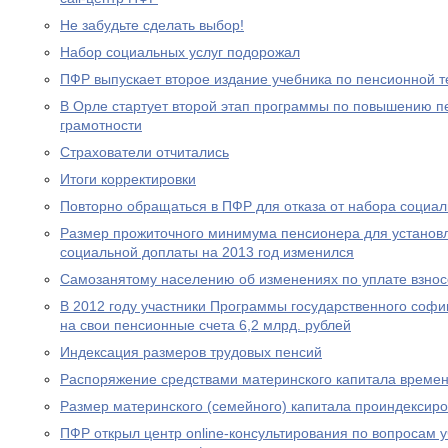
Не забудьте сделать выбор!
Набор социальных услуг подорожал
ПФР выпускает второе издание учебника по пенсионной т
В Орле стартует второй этап программы по повышению п
грамотности
Страхователи отчитались
Итоги корректировки
Повторно обращаться в ПФР для отказа от набора социал
Размер прожиточного минимума пенсионера для устано
социальной доплаты на 2013 год изменился
Самозанятому населению об изменениях по уплате взносо
В 2012 году участники Программы государственного соф
на свои пенсионные счета 6,2 млрд. рублей
Индексация размеров трудовых пенсий
Распоряжение средствами материнского капитала времен
Размер материнского (семейного) капитала проиндексир
ПФР открыл центр online-консультирования по вопросам 