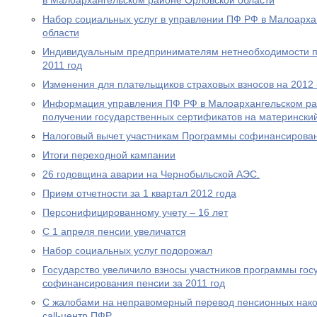
в Малоархангельском районе Орловской области
Набор социальных услуг в управлении ПФ РФ в Малоарха
области
Индивидуальным предпринимателям нетнеобходимости пр
2011 год
Изменения для плательщиков страховых взносов на 2012 
Информация управления ПФ РФ в Малоархангельском ра
получении государственных сертификатов на материнский
Налоговый вычет участникам Программы софинансирова
Итоги переходной кампании
26 годовщина аварии на Чернобыльской АЭС.
Прием отчетности за 1 квартал 2012 года
Персонифицированному учету – 16 лет
С 1 апреля пенсии увеличатся
Набор социальных услуг подорожал
Государство увеличило взносы участников программы гос
софинансирования пенсии за 2011 год
С жалобами на неправомерный перевод пенсионных нако
call-центр ПФР