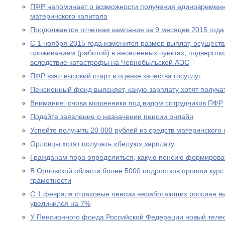
ПФР напоминает о возможности получения единовременн
материнского капитала
Продолжается отчетная кампания за 9 месяцев 2015 года
С 1 ноября 2015 года изменится размер выплат, осущест
проживанием (работой) в населенных пунктах, подвергш
вследствие катастрофы на Чернобыльской АЭС
ПФР взял высокий старт в оценке качества госуслуг
Пенсионный фонд выясняет, какую зарплату хотят получа
Внимание: снова мошенники под видом сотрудников ПФР
Подайте заявление о назначении пенсии онлайн
Успейте получить 20 000 рублей из средств материнского
Орловцы хотят получать «белую» зарплату
Гражданам пора определиться, какую пенсию формирова
В Орловской области более 5000 подростков прошли курс
грамотности
С 1 февраля страховые пенсии неработающих россиян в
увеличился на 7%
У Пенсионного фонда Российской Федерации новый теле