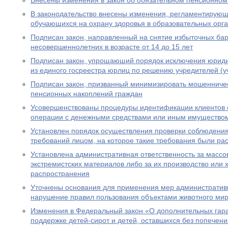
Внесены изменения в закон об обязательном пенсионном
В законодательство внесены изменения, регламентирую
обучающихся на охрану здоровья в образовательных орг
Подписан закон, направленный на снятие избыточных бар
несовершеннолетних в возрасте от 14 до 15 лет
Подписан закон, упрощающий порядок исключения юриди
из единого госреестра юрлиц по решению учредителей (у
Подписан закон, призванный минимизировать мошенничес
пенсионных накоплений граждан
Усовершенствованы процедуры идентификации клиентов 
операции с денежными средствами или иным имущество
Установлен порядок осуществления проверки соблюдени
требований лицом, на которое такие требования были р
Установлена административная ответственность за масс
экстремистских материалов либо за их производство или 
распространения
Уточнены основания для применения мер административн
нарушение правил пользования объектами животного ми
Изменения в Федеральный закон «О дополнительных гар
поддержке детей-сирот и детей, оставшихся без попечен