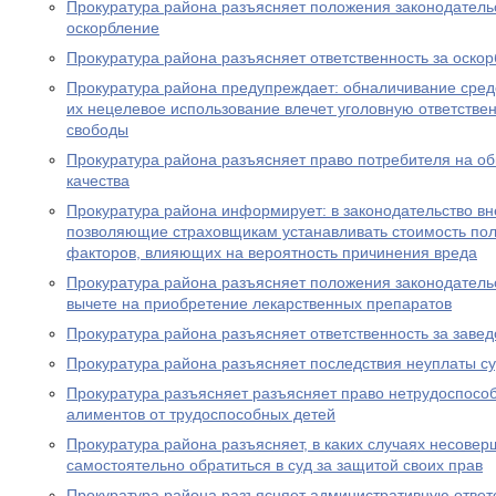
Прокуратура района разъясняет положения законодательс
оскорбление
Прокуратура района разъясняет ответственность за оско
Прокуратура района предупреждает: обналичивание средс
их нецелевое использование влечет уголовную ответствен
свободы
Прокуратура района разъясняет право потребителя на о
качества
Прокуратура района информирует: в законодательство в
позволяющие страховщикам устанавливать стоимость пол
факторов, влияющих на вероятность причинения вреда
Прокуратура района разъясняет положения законодатель
вычете на приобретение лекарственных препаратов
Прокуратура района разъясняет ответственность за заве
Прокуратура района разъясняет последствия неуплаты с
Прокуратура разъясняет разъясняет право нетрудоспосо
алиментов от трудоспособных детей
Прокуратура района разъясняет, в каких случаях несове
самостоятельно обратиться в суд за защитой своих прав
Прокуратура района разъясняет административную ответ