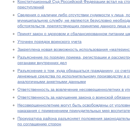
Конституционный Суд Российской Федерации встал на ст
преступлений
Сведения о наличии либо отсутствии судимости у лица, 
муниципальную службу, не являются безусловно необхо
обстоятельств, препятствующих принятию данного лица 
Принят закон о здоровом и сбалансированном питании ш
Уточнен порядок воинского учета
Закреплена новая возможность использования «материнс
Разъяснение по порядку приема, регистрации и рассмот
органами внутренних дел
Разъяснение о том, куда обращаться гражданину, со счет
денежные средства по исполнительному производству в 
аналогичными анкетными данными
Ответственность за вовлечение несовершеннолетних в уп
Ответственность за нарушение закона о воинской обязан
Несовершеннолетние могут быть освобождены от уголовно
наказания с применением принудительных мер воспитате
Прокуратура района разъясняет положения законодатель
по соглашению сторон