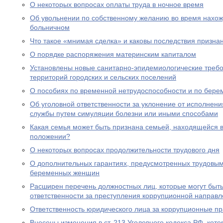
О некоторых вопросах оплаты труда в ночное время
Об увольнении по собственному желанию во время нахожд
больничном
Что такое «мнимая сделка» и каковы последствия призна
О порядке распоряжения материнским капиталом
Установлены новые санитарно-эпидемиологические треб
территорий городских и сельских поселений
О пособиях по временной нетрудоспособности и по бере
Об уголовной ответственности за уклонение от исполнен
службы путем симуляции болезни или иными способами
Какая семья может быть признана семьей, находящейся 
положении?
О некоторых вопросах продолжительности трудового дня
О дополнительных гарантиях, предусмотренных трудовым
беременных женщин
Расширен перечень должностных лиц, которые могут быть
ответственности за преступления коррупционной направл
Ответственность юридического лица за коррупционные п
Внесены изменения в ст. 213 Уголовного кодекса РФ, кото