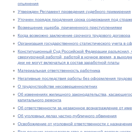
опьянения
Утвержден Регламент проведения судебного примирения
Уточнен порядок продления срока содержания под страж
Возмещение ущерба, причиненного преступлениями
Когда возможно заключение срочного трудового договора
Организация государственного статистического учета в с
Конституционный Суд Российской Федерации разъяснил, 
сверхурочной работой, работой в ночное время, в выход
дни не могут включаться в состав заработной платы
Материальная ответственность работника
Негативные последствия работы без оформления трудово
О трудоустройстве несовершеннолетних
Об изменениях жилищного законодательства, касающего
капитального ремонта
Об ответственности за незаконное вознаграждение от им
Об уголовных делах частно-публичного обвинения
Освобождение от уголовной ответственности с назначен
Разъяснение законодательства о дорожной деятельности 