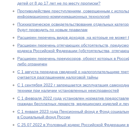
детей от 8 до 17 лет не по месту прописки?
Противодействие преступлениям, совершенным с исполь
информационно-коммуникационных технологий
Психиатрическое освидетельствование отдельных категор
будут проводить по новым правилам
Расширен перечень видов доходов, на которые не может
Расширен перечень отягчающих обстоятельств, предусмот
кодекса Российской Федерации (обстоятельства, отягчаю
Расширен перечень прекурсоров, оборот которых в Росс
либо ограничен
С 1 августа передача сведений о налогоплательщике трет
считается разглашением налоговой тайны
С 1 сентября 2022 г запрещается эксплуатация самоходн
техники при наличии установленных неисправностей
С 1 февраля 2022 года установлен норматив предоставл
граждан бесплатных лекарств, медицинских изделий и ле
С 1 января 2023 года Пенсионный фонд и Фонд социальн
в Социальный фонд России
С 25.07.2022 в Уголовный кодекс Российской Федерации 