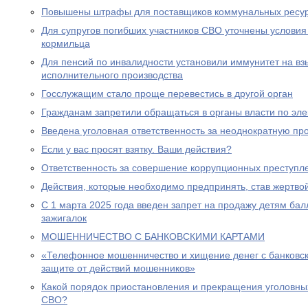
Повышены штрафы для поставщиков коммунальных ресу
Для супругов погибших участников СВО уточнены условия
кормильца
Для пенсий по инвалидности установили иммунитет на вз
исполнительного производства
Госслужащим стало проще перевестись в другой орган
Гражданам запретили обращаться в органы власти по эле
Введена уголовная ответственность за неоднократную пр
Если у вас просят взятку. Ваши действия?
Ответственность за совершение коррупционных преступл
Действия, которые необходимо предпринять, став жертв
С 1 марта 2025 года введен запрет на продажу детям бал
зажигалок
МОШЕННИЧЕСТВО С БАНКОВСКИМИ КАРТАМИ
«Телефонное мошенничество и хищение денег с банковск
защите от действий мошенников»
Какой порядок приостановления и прекращения уголовны
СВО?