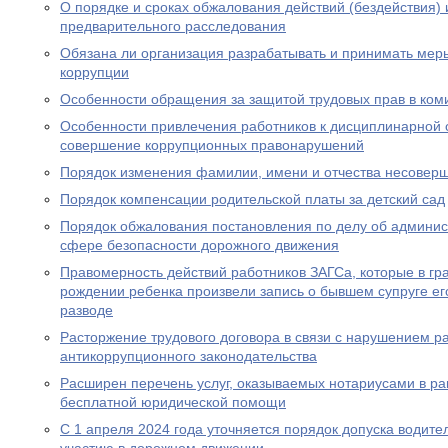
О порядке и сроках обжалования действий (бездействия)
предварительного расследования
Обязана ли организация разрабатывать и принимать ме
коррупции
Особенности обращения за защитой трудовых прав в ком
Особенности привлечения работников к дисциплинарной о
совершение коррупционных правонарушений
Порядок изменения фамилии, имени и отчества несовер
Порядок компенсации родительской платы за детский сад
Порядок обжалования постановления по делу об админи
сфере безопасности дорожного движения
Правомерность действий работников ЗАГСа, которые в гра
рождении ребенка произвели запись о бывшем супруге его
разводе
Расторжение трудового договора в связи с нарушением р
антикоррупционного законодательства
Расширен перечень услуг, оказываемых нотариусами в ра
бесплатной юридической помощи
С 1 апреля 2024 года уточняется порядок допуска водите