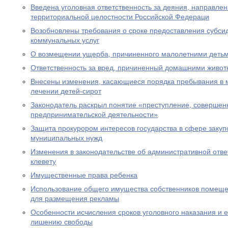
Введена уголовная ответственность за деяния, направле
территориальной целостности Российской Федераци
Возобновлены требования о сроке предоставления субсид
коммунальных услуг
О возмещении ущерба, причиненного малолетними деть
Ответственность за вред, причиненный домашними живо
Внесены изменения, касающиеся порядка пребывания в 
лечении детей-сирот
Законодатель раскрыл понятие «преступление, совершен
предпринимательской деятельности»
Защита прокурором интересов государства в сфере закуп
муниципальных нужд
Изменения в законодательстве об административной отве
клевету
Имущественные права ребенка
Использование общего имущества собственников помеще
для размещения рекламы
Особенности исчисления сроков уголовного наказания и е
лишению свободы