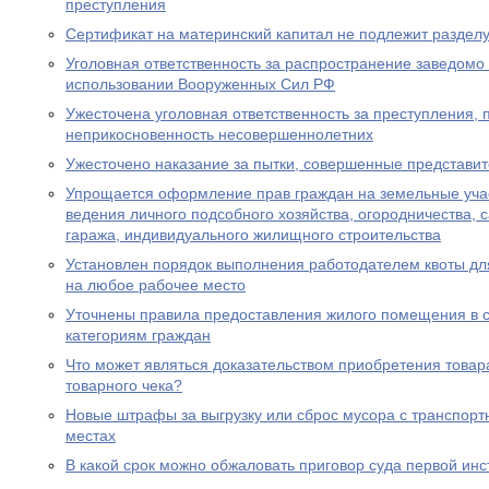
преступления
Сертификат на материнский капитал не подлежит разделу
Уголовная ответственность за распространение заведом
использовании Вооруженных Сил РФ
Ужесточена уголовная ответственность за преступления,
неприкосновенность несовершеннолетних
Ужесточено наказание за пытки, совершенные представи
Упрощается оформление прав граждан на земельные уча
ведения личного подсобного хозяйства, огородничества, с
гаража, индивидуального жилищного строительства
Установлен порядок выполнения работодателем квоты дл
на любое рабочее место
Уточнены правила предоставления жилого помещения в 
категориям граждан
Что может являться доказательством приобретения товара
товарного чека?
Новые штрафы за выгрузку или сброс мусора с транспорт
местах
В какой срок можно обжаловать приговор суда первой ин