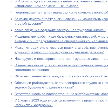
В России создается система в целях исключения телефон
использованием подмененных номеров.
Георгиевская лента признана одним из символов воинско
За какие действия гражданский служащий может быть увол
утратой доверия?
Какие сведения содержит электронная трудовая книжка?
Медицинским работникам бюджетных организаций, участ
января 2023 года установлена специальная социальная в
Может ли родитель отказаться платить штраф, назначенн
административного производства за действия ребенка?
Наследует ли несовершеннолетний имущество лишенного 
О правовых последствиях отказа от прохождения медицин
состояние опьянения.
Об ответственности за заведомо ложное сообщение об ак
Обязан ли работодатель вести электронные трудовые книж
ведутся бумажные трудовые книжки?
Ответственность за распространение экстремистских мат
С 1 марта 2023 года вносятся изменения в правила прот
Российской Федерации.