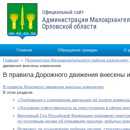
Официальный сайт
Администрации Малоархангел
Орловской области
Главная
Обращения граждан
О 
Главная
→
Прокуратура Малоархангельского района разъясняет
движения внесены изменения
В правила Дорожного движения внесены 
В правила Дорожного движения внесены изменения
В этом разделе:
«Требования к содержанию квитанции об оплате коммуна
«Уголовная ответственность за преступления в сфере ми
Верховный Суд Российской Федерации приравнял крипто
по уголовным делам об отмывании доходов, добытых пре
Возможно ли усыновление ребенка лицами, страдающими