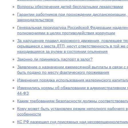
Вопросы обеспечения детей бесплатными лекарствами
Гарантии работников при прохождении диспансеризации,
законодательством
Генеральная прокуратура Российской Федерации наделе
полномочиями в целях противодействия коррупции
За нарушение правил дорожного движения, повлекшее тяж
скрывшиеся с места ДТП, несут ответственность в той же с
находившиеся за рулем в состоянии опьянения
Законно ли принимать паспорт в залог?
Заявление о назначении ежемесячной выплаты в связи с
быть подано по месту фактического проживания
Изменения порядка использования материнского капитал
Изменились нормы об обжаловании в административном
44-ФЗ
Каким требованиям безопасности должны соответствоват
Кому может быть установлен режим неполного рабочего в
особенности
КС РФ разрешил суд присяжных над несовершеннолетни