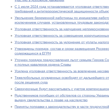
участию в дорожном движении
С 1 июля 2024 года устанавливается уголовная ответстве
требований к антитеррористической защищенности объект
Увольнение беременной работницы по инициативе работо
исключением случаев, установленных трудовым законода
Уголовная ответственность за нарушение неприкосновен
Уголовная ответственность за совершение коррупционны
Уголовная ответственность за уклонение от уплаты налого
Утверждены порядок, состав и сроки размещения Росрее
содержащихся в ЕГРН
Уточнен порядок предоставления льгот семьям Героев Со
и полных кавалеров ордена Славы
Усилена уголовная ответственность за вовлечение несов
Тяжелобольных осужденных освободят от дальнейшего от
после решения суда
Сверхурочные будут рассчитывать с учетом компенсацио
Родственников погибших от обстрелов со стороны Украин
выдачу свидетельства о праве на наследство
Приняты поправки к законодательству в части трудоустро