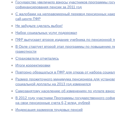
Государство увеличило взносы участников программы гос
софинансирования пенсии за 2011 год
С жалобами на неправомерный перевод пенсионных нако
call-центр ПФР
Не забудьте сделать выбор!
Набор социальных услуг подорожал
ПФР выпускает второе издание учебника по пенсионной т
В Орле стартует второй этап программы по повышению п
грамотности
Страхователи отчитались
Итоги корректировки
Повторно обращаться в ПФР для отказа от набора социал
Размер прожиточного минимума пенсионера для устано
социальной доплаты на 2013 год изменился
Самозанятому населению об изменениях по уплате взносо
В 2012 году участники Программы государственного соф
на свои пенсионные счета 6,2 млрд. рублей
Индексация размеров трудовых пенсий