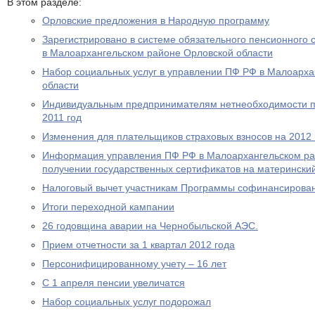
В этом разделе:
Орловские предложения в Народную программу
Зарегистрировано в системе обязательного пенсионного 
в Малоархангельском районе Орловской области
Набор социальных услуг в управлении ПФ РФ в Малоарха
области
Индивидуальным предпринимателям нетнеобходимости пр
2011 год
Изменения для плательщиков страховых взносов на 2012 
Информация управления ПФ РФ в Малоархангельском ра
получении государственных сертификатов на материнский
Налоговый вычет участникам Программы софинансирова
Итоги переходной кампании
26 годовщина аварии на Чернобыльской АЭС.
Прием отчетности за 1 квартал 2012 года
Персонифицированному учету – 16 лет
С 1 апреля пенсии увеличатся
Набор социальных услуг подорожал