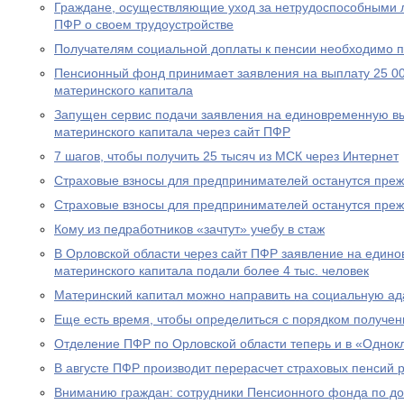
Граждане, осуществляющие уход за нетрудоспособными 
ПФР о своем трудоустройстве
Получателям социальной доплаты к пенсии необходимо п
Пенсионный фонд принимает заявления на выплату 25 00
материнского капитала
Запущен сервис подачи заявления на единовременную вы
материнского капитала через сайт ПФР
7 шагов, чтобы получить 25 тысяч из МСК через Интернет
Страховые взносы для предпринимателей останутся пре
Страховые взносы для предпринимателей останутся пре
Кому из педработников «зачтут» учебу в стаж
В Орловской области через сайт ПФР заявление на едино
материнского капитала подали более 4 тыс. человек
Материнский капитал можно направить на социальную а
Еще есть время, чтобы определиться с порядком получен
Отделение ПФР по Орловской области теперь и в «Однок
В августе ПФР производит перерасчет страховых пенсий
Вниманию граждан: сотрудники Пенсионного фонда по до