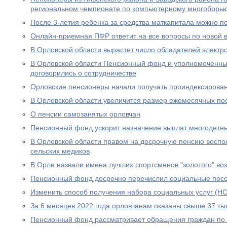
региональном чемпионате по компьютерному многоборь
После 3-летия ребенка за средства маткапитала можно п
Онлайн-приемная ПФР ответит на все вопросы по новой вы
В Орловской области вырастет число обладателей электр
В Орловской области Пенсионный фонд и уполномоченны
договорились о сотрудничестве
Орловские пенсионеры начали получать проиндексирова
В Орловской области увеличится размер ежемесячных по
О пенсии самозанятых орловчан
Пенсионный фонд ускорит назначение выплат многодетн
В Орловской области правом на досрочную пенсию воспо
сельских медиков
В Орле назвали имена лучших спортсменов "золотого" во
Пенсионный фонд досрочно перечислил социальные посо
Изменить способ получения набора социальных услуг (НС
За 6 месяцев 2022 года орловчанам оказаны свыше 37 тыс
Пенсионный фонд рассматривает обращения граждан по в