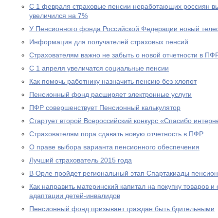
С 1 февраля страховые пенсии неработающих россиян в
увеличился на 7%
У Пенсионного фонда Российской Федерации новый теле
Информация для получателей страховых пенсий
Страхователям важно не забыть о новой отчетности в ПФ
С 1 апреля увеличатся социальные пенсии
Как помочь работнику назначить пенсию без хлопот
Пенсионный фонд расширяет электронные услуги
ПФР совершенствует Пенсионный калькулятор
Стартует второй Всероссийский конкурс «Спасибо интерн
Страхователям пора сдавать новую отчетность в ПФР
О праве выбора варианта пенсионного обеспечения
Лучший страхователь 2015 года
В Орле пройдет региональный этап Спартакиады пенсион
Как направить материнский капитал на покупку товаров и 
адаптации детей-инвалидов
Пенсионный фонд призывает граждан быть бдительными