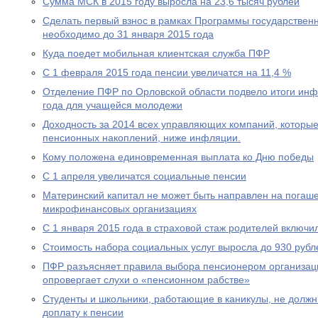
Сумма МСК в 2015 году выросла на 23,6 тысяч рублей
Сделать первый взнос в рамках Программы государствен
необходимо до 31 января 2015 года
Куда поедет мобильная клиентская служба ПФР
С 1 февраля 2015 года пенсии увеличатся на 11,4 %
Отделение ПФР по Орловской области подвело итоги ин
года для учащейся молодежи
Доходность за 2014 всех управляющих компаний, которы
пенсионных накоплений, ниже инфляции.
Кому положена единовременная выплата ко Дню победы
С 1 апреля увеличатся социальные пенсии
Материнский капитал не может быть направлен на погаше
микрофинансовых организациях
С 1 января 2015 года в страховой стаж родителей включи
Стоимость набора социальных услуг выросла до 930 рубл
ПФР разъясняет правила выбора пенсионером организац
опровергает слухи о «пенсионном рабстве»
Студенты и школьники, работающие в каникулы, не долж
доплату к пенсии