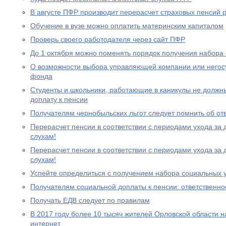
В августе ПФР производит перерасчет страховых пенсий
Обучение в вузе можно оплатить материнским капиталом
Проверь своего работодателя через сайт ПФР
До 1 октября можно поменять порядок получения набора 
О возможности выбора управляющей компании или негос
фонда
Студенты и школьники, работающие в каникулы не должн
доплату к пенсии
Получателям чернобыльских льгот следует помнить об от
Перерасчет пенсии в соответствии с периодами ухода за 
слухам!
Перерасчет пенсии в соответствии с периодами ухода за 
слухам!
Успейте определиться с получением набора социальных у
Получателям социальной доплаты к пенсии: ответственно
Получать ЕДВ следует по правилам
В 2017 году более 10 тысяч жителей Орловской области 
интернет