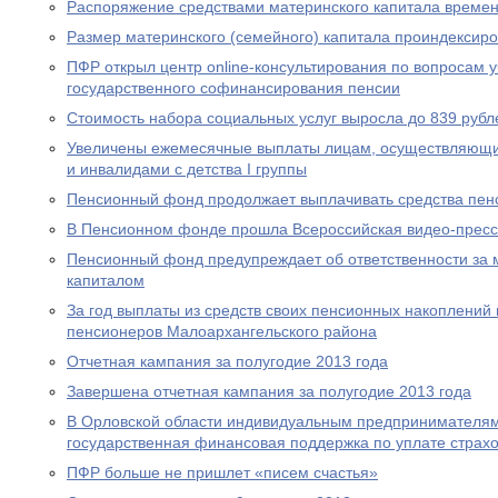
Распоряжение средствами материнского капитала времен
Размер материнского (семейного) капитала проиндексир
ПФР открыл центр online-консультирования по вопросам 
государственного софинансирования пенсии
Стоимость набора социальных услуг выросла до 839 рубл
Увеличены ежемесячные выплаты лицам, осуществляющи
и инвалидами с детства I группы
Пенсионный фонд продолжает выплачивать средства пен
В Пенсионном фонде прошла Всероссийская видео-прес
Пенсионный фонд предупреждает об ответственности за 
капиталом
За год выплаты из средств своих пенсионных накоплений 
пенсионеров Малоархангельского района
Отчетная кампания за полугодие 2013 года
Завершена отчетная кампания за полугодие 2013 года
В Орловской области индивидуальным предпринимателям
государственная финансовая поддержка по уплате страхо
ПФР больше не пришлет «писем счастья»