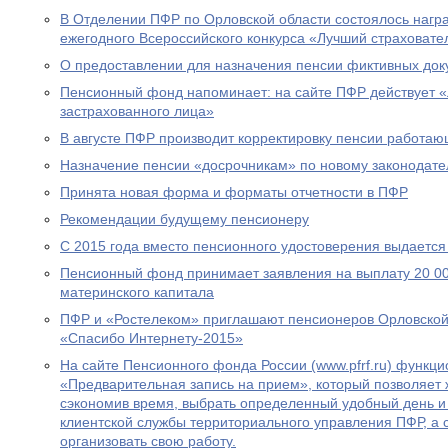
В Отделении ПФР по Орловской области состоялось нагр
ежегодного Всероссийского конкурса «Лучший страховател
О предоставлении для назначения пенсии фиктивных док
Пенсионный фонд напоминает: на сайте ПФР действует 
застрахованного лица»
В августе ПФР производит корректировку пенсии работа
Назначение пенсии «досрочникам» по новому законодател
Принята новая форма и форматы отчетности в ПФР
Рекомендации будущему пенсионеру
С 2015 года вместо пенсионного удостоверения выдается
Пенсионный фонд принимает заявления на выплату 20 00
материнского капитала
ПФР и «Ростелеком» приглашают пенсионеров Орловской 
«Спасибо Интернету-2015»
На сайте Пенсионного фонда России (www.pfrf.ru) функц
«Предварительная запись на прием», который позволяет 
сэкономив время, выбрать определенный удобный день и
клиентской службы территориального управления ПФР, а
организовать свою работу.