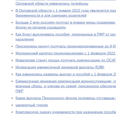
Орловской области изменились телефоны
В Орловской области с 1 января 2022 года увеличится р
беременности и для одиноких родителей
Больше 2 млн россиян получат в январе меры поддержк
фонду из органов соцзащиты
Как будут выплачивать пособия, переданные в ПФР от ор
населения
Пенсионеры начнут получать проиндексированные до 8,6
Материнский капитал проиндексирован с 1 февраля 2022
Инвалидам станет проще получить компенсацию по ОСА
Индексация ежемесячной денежной выплаты (ЕДВ)
Как изменились размеры выплат и пособий с 1 февраля 2
Ежемесячная денежная компенсация военнослужащим, г
военные сборы, и членам их семей, пенсионное обеспеч
ПФР
Какие выплаты Пенсионного фонда положены отставным 
шахматный турнир
Комплексную оценку нуждаемости при назначении пособ