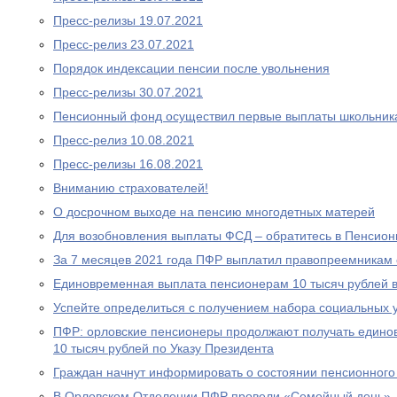
Пресс-релизы 19.07.2021
Пресс-релиз 23.07.2021
Порядок индексации пенсии после увольнения
Пресс-релизы 30.07.2021
Пенсионный фонд осуществил первые выплаты школьник
Пресс-релиз 10.08.2021
Пресс-релизы 16.08.2021
Вниманию страхователей!
О досрочном выходе на пенсию многодетных матерей
Для возобновления выплаты ФСД – обратитесь в Пенсио
За 7 месяцев 2021 года ПФР выплатил правопреемникам 
Единовременная выплата пенсионерам 10 тысяч рублей в
Успейте определиться с получением набора социальных у
ПФР: орловские пенсионеры продолжают получать едино
10 тысяч рублей по Указу Президента
Граждан начнут информировать о состоянии пенсионного 
В Орловском Отделении ПФР провели «Семейный день»