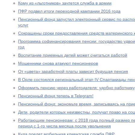
Кому из «льготников» зачтется служба в армии
ПФР подвел итоги переходной кампании 2016 года
Пенсионный фонд запустил электронный сервис по расп
услуг
Сокращены сроки предоставления средств материнского 
Программа софинансирования пенсии: государство удвоил
год
Воспитание приемных детей может считаться работой
Мошенники снова атакуют пенсионеров
От «цвета» заработной платы зависит будущая пенсия
В Орле состоялся региональный этап IV Спартакиады пе
Оформить пенсию через работодателя: удобно работнику
Пенсионный фонд теперь в Telegram!
Пенсионный фонд: экономьте время, записываясь на при
Дети, родители которых неизвестны, получат право на с
Работающим пенсионерам: с 2018 года полный размер пе
период с 1-го числа месяца после увольнения
Куда поедет мобильная клиентская служба ПФР