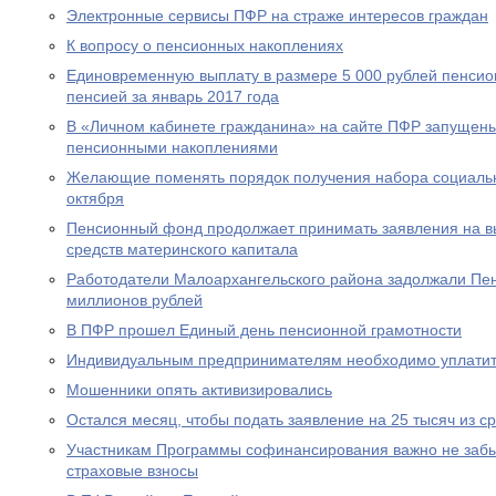
Электронные сервисы ПФР на страже интересов граждан
К вопросу о пенсионных накоплениях
Единовременную выплату в размере 5 000 рублей пенсио
пенсией за январь 2017 года
В «Личном кабинете гражданина» на сайте ПФР запущен
пенсионными накоплениями
Желающие поменять порядок получения набора социальны
октября
Пенсионный фонд продолжает принимать заявления на вы
средств материнского капитала
Работодатели Малоархангельского района задолжали Пе
миллионов рублей
В ПФР прошел Единый день пенсионной грамотности
Индивидуальным предпринимателям необходимо уплатит
Мошенники опять активизировались
Остался месяц, чтобы подать заявление на 25 тысяч из с
Участникам Программы софинансирования важно не забы
страховые взносы