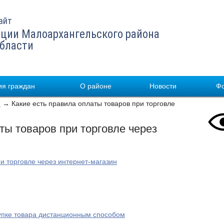
айт
ции Малоархангельского района
области
я граждан
О районе
Новости
Ф
й
→ Какие есть правила оплаты товаров при торговле
ты товаров при торговле через
и торговле через интернет-магазин
упке товара дистанционным способом