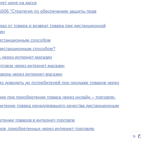
ует цене на кассе
№506 "Стратегия по обеспечению защиты прав
каз от товара и возврат товара при дистанционной
зин
дистанционным способом
 дистанционным способом?
 через интернет-магазин
рговли через интернет-магазин
овора через интернет-магазин
 доводить до потребителей при продаже товаров через
ие при приобретении товара через онлайн – торговлю.
ретении товара ненадлежащего качества дистанционным
тении товаров в интернет-торговле
ов, приобретенных через интернет-торговлю
Г