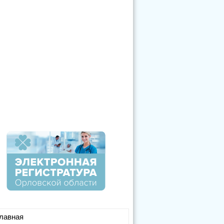
лавная