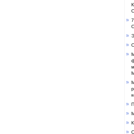
С
7
О
Э
О
М
ф
м
М
М
р
к
П
М
К
О