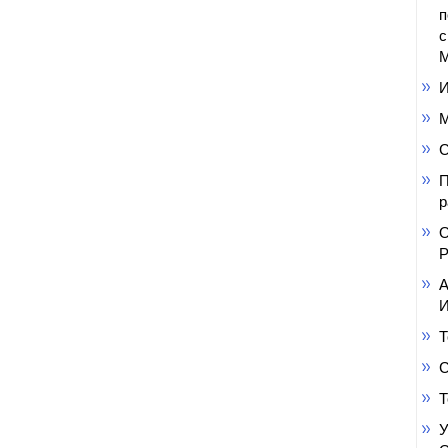
п
с
М
И
М
С
П
р
О
Р
А
И
Т
С
Т
У