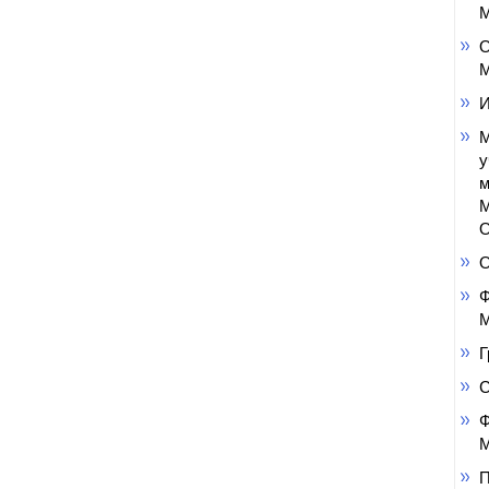
М
О
М
И
М
у
м
М
О
Ф
М
Г
Ф
М
П