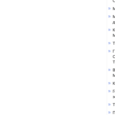
О
М
М
д
К
М
Т
В
М
К
Г
з
Т
П