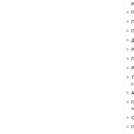
р
П
П
П
Д
Р
П
Р
Т
с
А
Г
ч
О