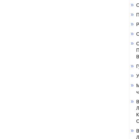
О
П
Р
С
С
П
В
Г
У
М
ч
С