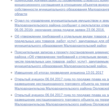
Конкурсная документация по проведению открытого конку
концессионного соглашения в отношении объектов водос
собственности муниципального образования Малоарханг
области
Отдел по управлению муниципальным имуществом и зем
Малоархангельского района сообщает о результатах откр
06.05.2016г, окончание срока подачи заявок 23.06.2016.
Об утверждении требований к отдельным видам товаров, ра
предельных цен товаров, работ, услуг), закупаемых для 
муниципального образования Малоархангельский район
Пояснительная записка к проекту постановления админи
района «Об утверждении требований к отдельным видам то
числе предельных цен товаров, работ, услуг), закупаемы
муниципального образования Малоархангельский район.
Извещение об итогах проведения аукциона 13.01.2017
Открытый аукцион 06.04.2017 года по продаже права на 
размещение нестационарного торгового объекта на терри
Малоархангельска Малоархангельского района Орловско
Открытый аукцион 06.04.2017 года по продаже права на 
размещение нестационарного торгового объекта на терри
Малоархангельска Малоархангельского района Орловско