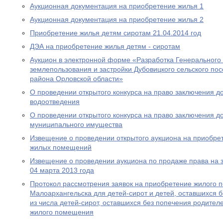
Аукционная документация на приобретение жилья 1
Аукционная документация на приобретение жилья 2
Приобретение жилья детям сиротам 21.04.2014 год
ДЭА на приобретение жилья детям - сиротам
Аукцион в электронной форме «Разработка Генерального
землепользования и застройки Дубовицкого сельского по
района Орловской области»
О проведении открытого конкурса на право заключения д
водоотведения
О проведении открытого конкурса на право заключения д
муниципального имущества
Извещение о проведении открытого аукциона на приобре
жилых помещений
Извещение о проведении аукциона по продаже права на 
04 марта 2013 года
Протокол рассмотрения заявок на приобретение жилого п
Малоархангельска для детей-сирот и детей, оставшихся б
из числа детей-сирот, оставшихся без попечения родите
жилого помещения