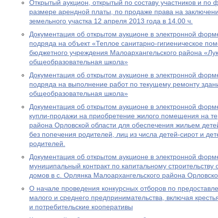
Открытый аукцион, открытый по составу участников и по
размере арендной платы, по продаже права на заключен
земельного участка 12 апреля 2013 года в 14.00 ч.
Документация об открытом аукционе в электронной форме
подряда на объект «Теплое санитарно-гигиеническое по
бюджетного учреждения Малоархангельского района «Лук
общеобразовательная школа»
Документация об открытом аукционе в электронной форме
подряда на выполнение работ по текущему ремонту здан
общеобразовательная школа»
Документация об открытом аукционе в электронной форме
купли-продажи на приобретение жилого помещения на т
района Орловской области для обеспечения жильем детей
без попечения родителей, лиц из числа детей-сирот и де
родителей.
Документация об открытом аукционе в электронной форме
муниципальный контракт по капитальному строительству
домов в с. Орлянка Малоархангельского района Орловско
О начале проведения конкурсных отборов по предоставл
малого и среднего предпринимательства, включая кресть
и потребительские кооперативы