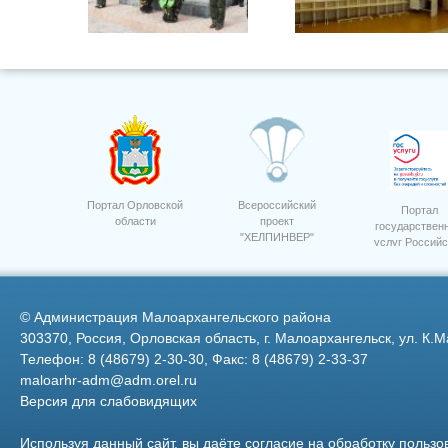
Праздник 9 мая 2011 год
Портал Орловской
Всероссийский
Портал
области
проект
государствен
"ХЕЛПИНВЕР"
услуг Российс
6
Семинар приемка посев 14
Федерации
©
Администрация Малоархангельского района
303370, Россия, Орловская область, г. Малоархангельск, ул. К.М
Телефон: 8 (48679) 2-30-30, Факс: 8 (48679) 2-33-37
maloarhr-adm@adm.orel.ru
Версия для слабовидящих
Уборка сои на полях ООО
"Дубовицкое" 3
Используя данный сайт, вы даёте согласие на обработку пользо