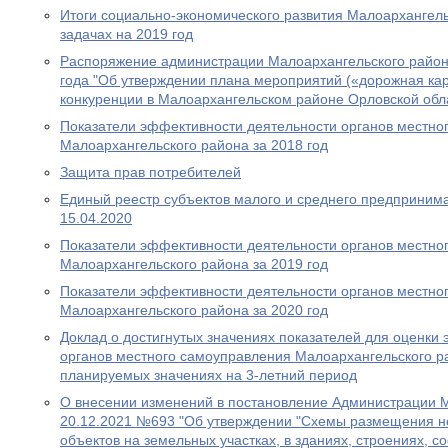
Итоги социально-экономического развития Малоархангельс
задачах на 2019 год
Распоряжение администрации Малоархангельского район
года "Об утверждении плана мероприятий («дорожная кар
конкуренции в Малоархангельском районе Орловской обла
Показатели эффективности деятельности органов местно
Малоархангельского района за 2018 год
Защита прав потребителей
Единый реестр субъектов малого и среднего предпринима
15.04.2020
Показатели эффективности деятельности органов местно
Малоархангельского района за 2019 год
Показатели эффективности деятельности органов местно
Малоархангельского района за 2020 год
Доклад о достигнутых значениях показателей для оценки
органов местного самоуправления Малоархангельского ра
планируемых значениях на 3-летний период
О внесении изменений в постановление Администрации М
20.12.2021 №693 "Об утверждении "Схемы размещения н
объектов на земельных участках, в зданиях, строениях, 