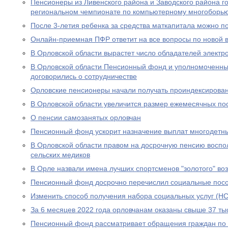
Пенсионеры из Ливенского района и Заводского района г
региональном чемпионате по компьютерному многоборь
После 3-летия ребенка за средства маткапитала можно п
Онлайн-приемная ПФР ответит на все вопросы по новой вы
В Орловской области вырастет число обладателей электр
В Орловской области Пенсионный фонд и уполномоченны
договорились о сотрудничестве
Орловские пенсионеры начали получать проиндексирова
В Орловской области увеличится размер ежемесячных по
О пенсии самозанятых орловчан
Пенсионный фонд ускорит назначение выплат многодетн
В Орловской области правом на досрочную пенсию воспо
сельских медиков
В Орле назвали имена лучших спортсменов "золотого" во
Пенсионный фонд досрочно перечислил социальные посо
Изменить способ получения набора социальных услуг (НС
За 6 месяцев 2022 года орловчанам оказаны свыше 37 тыс
Пенсионный фонд рассматривает обращения граждан по в