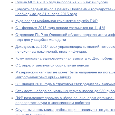
Сумма МСК в 2015 году выросла на 23,6 тысяч рублей
Сделать первый взнос в рамках Программы государствен
необходимо до 31 января 2015 года
Куда поедет мобильная клиентская служба ПФР
С 1 февраля 2015 года пенсии увеличатся на 11,4 %
Отделение ПФР по Орловской области подвело итоги ин
года для учащейся молодежи
Доходность за 2014 всех управляющих компаний, которы
пенсионных накоплений, ниже инфляции.
Кому положена единовременная выплата ко Дню победы
С 1 апреля увеличатся социальные пенсии
Материнский капитал не может быть направлен на погаше
микрофинансовых организациях
С 1 января 2015 года в страховой стаж родителей включи
Стоимость набора социальных услуг выросла до 930 рубл
ПФР разъясняет правила выбора пенсионером организац
опровергает слухи о «пенсионном рабстве»
Студенты и школьники, работающие в каникулы, не долж
доплату к пенсии