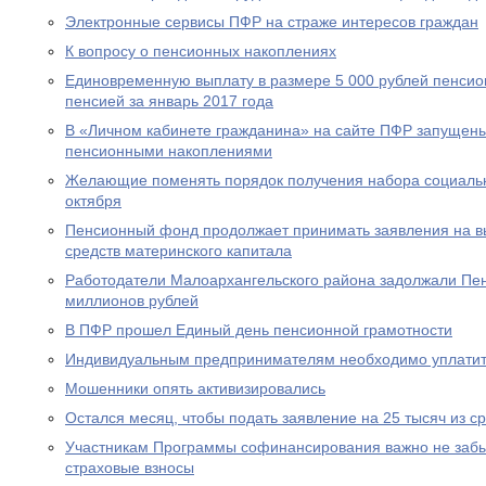
Электронные сервисы ПФР на страже интересов граждан
К вопросу о пенсионных накоплениях
Единовременную выплату в размере 5 000 рублей пенсио
пенсией за январь 2017 года
В «Личном кабинете гражданина» на сайте ПФР запущен
пенсионными накоплениями
Желающие поменять порядок получения набора социальны
октября
Пенсионный фонд продолжает принимать заявления на вы
средств материнского капитала
Работодатели Малоархангельского района задолжали Пе
миллионов рублей
В ПФР прошел Единый день пенсионной грамотности
Индивидуальным предпринимателям необходимо уплатит
Мошенники опять активизировались
Остался месяц, чтобы подать заявление на 25 тысяч из с
Участникам Программы софинансирования важно не забы
страховые взносы