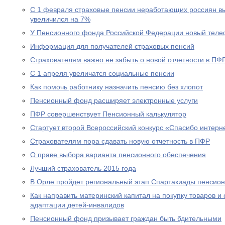
С 1 февраля страховые пенсии неработающих россиян в
увеличился на 7%
У Пенсионного фонда Российской Федерации новый теле
Информация для получателей страховых пенсий
Страхователям важно не забыть о новой отчетности в ПФ
С 1 апреля увеличатся социальные пенсии
Как помочь работнику назначить пенсию без хлопот
Пенсионный фонд расширяет электронные услуги
ПФР совершенствует Пенсионный калькулятор
Стартует второй Всероссийский конкурс «Спасибо интерн
Страхователям пора сдавать новую отчетность в ПФР
О праве выбора варианта пенсионного обеспечения
Лучший страхователь 2015 года
В Орле пройдет региональный этап Спартакиады пенсион
Как направить материнский капитал на покупку товаров и 
адаптации детей-инвалидов
Пенсионный фонд призывает граждан быть бдительными