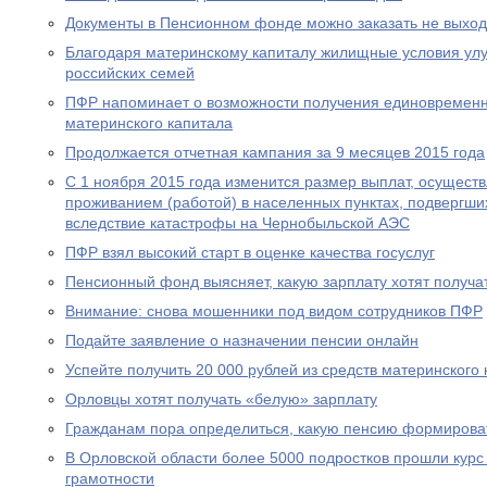
Документы в Пенсионном фонде можно заказать не выход
Благодаря материнскому капиталу жилищные условия ул
российских семей
ПФР напоминает о возможности получения единовременн
материнского капитала
Продолжается отчетная кампания за 9 месяцев 2015 года
С 1 ноября 2015 года изменится размер выплат, осущест
проживанием (работой) в населенных пунктах, подвергш
вследствие катастрофы на Чернобыльской АЭС
ПФР взял высокий старт в оценке качества госуслуг
Пенсионный фонд выясняет, какую зарплату хотят получа
Внимание: снова мошенники под видом сотрудников ПФР
Подайте заявление о назначении пенсии онлайн
Успейте получить 20 000 рублей из средств материнского
Орловцы хотят получать «белую» зарплату
Гражданам пора определиться, какую пенсию формирова
В Орловской области более 5000 подростков прошли курс
грамотности