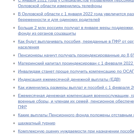
С января 2022 года у специалистов управления персони
Орловской области изменились телефоны
В Орловской области с 1 января 2022 года увеличится р
беременности и для одиноких родителей
Больше 2 млн россиян получат в январе меры поддержк
фонду из органов соцзащиты
Как будут выплачивать пособия, переданные в ПФР от ор
населения
Пенсионеры начнут получать проиндексированные до 8,6
Материнский капитал проиндексирован с 1 февраля 2022
Инвалидам станет проще получить компенсацию по ОСА
Индексация ежемесячной денежной выплаты (ЕДВ)
Как изменились размеры выплат и пособий с 1 февраля 2
Ежемесячная денежная компенсация военнослужащим, г
военные сборы, и членам их семей, пенсионное обеспеч
ПФР
Какие выплаты Пенсионного фонда положены отставным 
шахматный турнир
Комплексную оценку нуждаемости при назначении пособ