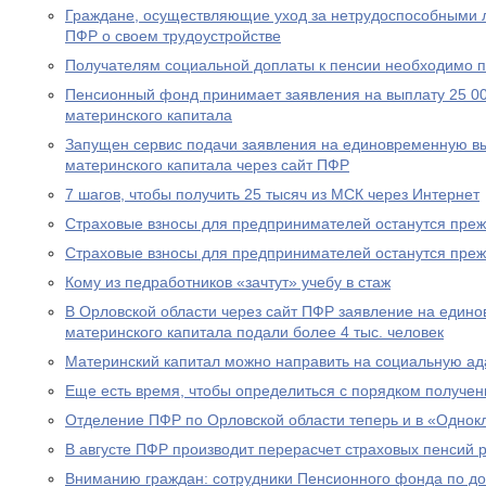
Граждане, осуществляющие уход за нетрудоспособными 
ПФР о своем трудоустройстве
Получателям социальной доплаты к пенсии необходимо п
Пенсионный фонд принимает заявления на выплату 25 00
материнского капитала
Запущен сервис подачи заявления на единовременную вы
материнского капитала через сайт ПФР
7 шагов, чтобы получить 25 тысяч из МСК через Интернет
Страховые взносы для предпринимателей останутся пре
Страховые взносы для предпринимателей останутся пре
Кому из педработников «зачтут» учебу в стаж
В Орловской области через сайт ПФР заявление на едино
материнского капитала подали более 4 тыс. человек
Материнский капитал можно направить на социальную а
Еще есть время, чтобы определиться с порядком получен
Отделение ПФР по Орловской области теперь и в «Однок
В августе ПФР производит перерасчет страховых пенсий
Вниманию граждан: сотрудники Пенсионного фонда по до