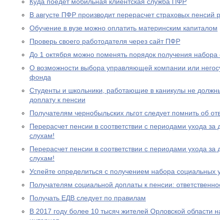
Куда поедет мобильная клиентская служба ПФР
В августе ПФР производит перерасчет страховых пенсий
Обучение в вузе можно оплатить материнским капиталом
Проверь своего работодателя через сайт ПФР
До 1 октября можно поменять порядок получения набора 
О возможности выбора управляющей компании или негос
фонда
Студенты и школьники, работающие в каникулы не должн
доплату к пенсии
Получателям чернобыльских льгот следует помнить об от
Перерасчет пенсии в соответствии с периодами ухода за 
слухам!
Перерасчет пенсии в соответствии с периодами ухода за 
слухам!
Успейте определиться с получением набора социальных у
Получателям социальной доплаты к пенсии: ответственно
Получать ЕДВ следует по правилам
В 2017 году более 10 тысяч жителей Орловской области 