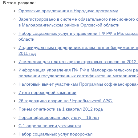
В этом разделе:
Орловские предложения в Народную программу
Зарегистрировано в системе обязательного пенсионного 
в Малоархангельском районе Орловской области
Набор социальных услуг в управлении ПФ РФ в Малоарха
области
Индивидуальным предпринимателям нетнеобходимости пр
2011 год
Изменения для плательщиков страховых взносов на 2012 
Информация управления ПФ РФ в Малоархангельском ра
получении государственных сертификатов на материнский
Налоговый вычет участникам Программы софинансирова
Итоги переходной кампании
26 годовщина аварии на Чернобыльской АЭС.
Прием отчетности за 1 квартал 2012 года
Персонифицированному учету – 16 лет
С 1 апреля пенсии увеличатся
Набор социальных услуг подорожал