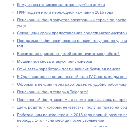
Кому из «льготников» зачтется служба в армии
ПФР подвел итоги переходной кампании 2016 года
Пенсионный фонд запустил электронный сервис по расп
услуг
Сокращены сроки предоставления средств материнского 
Программа софинансирования пенсии: государство удвоил
год
Воспитание приемных детей может считаться работой
Мошенники снова атакуют пенсионеров
От «цвета» заработной платы зависит будущая пенсия
В Орле состоялся региональный этап IV Спартакиады пе
Оформить пенсию через работодателя: удобно работнику
Пенсионный фонд теперь в Telegram!
Пенсионный фонд: экономьте время, записываясь на при
Дети, родители которых неизвестны, получат право на с
Работающим пенсионерам: с 2018 года полный размер пе
период с 1-го числа месяца после увольнения