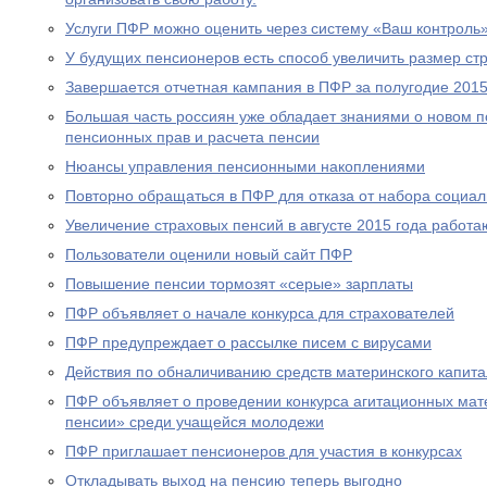
Услуги ПФР можно оценить через систему «Ваш контроль
У будущих пенсионеров есть способ увеличить размер ст
Завершается отчетная кампания в ПФР за полугодие 2015
Большая часть россиян уже обладает знаниями о новом 
пенсионных прав и расчета пенсии
Нюансы управления пенсионными накоплениями
Повторно обращаться в ПФР для отказа от набора социал
Увеличение страховых пенсий в августе 2015 года рабо
Пользователи оценили новый сайт ПФР
Повышение пенсии тормозят «серые» зарплаты
ПФР объявляет о начале конкурса для страхователей
ПФР предупреждает о рассылке писем с вирусами
Действия по обналичиванию средств материнского капит
ПФР объявляет о проведении конкурса агитационных мат
пенсии» среди учащейся молодежи
ПФР приглашает пенсионеров для участия в конкурсах
Откладывать выход на пенсию теперь выгодно