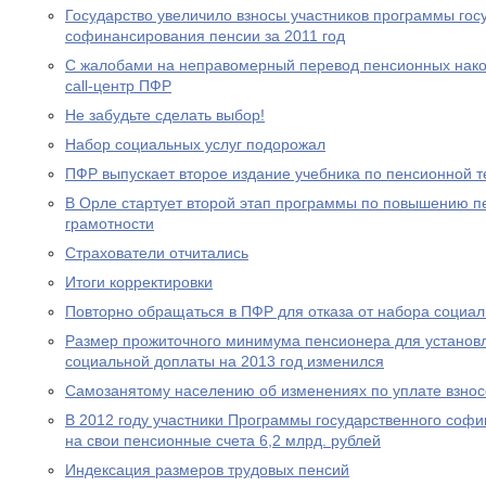
Государство увеличило взносы участников программы гос
софинансирования пенсии за 2011 год
С жалобами на неправомерный перевод пенсионных нако
call-центр ПФР
Не забудьте сделать выбор!
Набор социальных услуг подорожал
ПФР выпускает второе издание учебника по пенсионной т
В Орле стартует второй этап программы по повышению п
грамотности
Страхователи отчитались
Итоги корректировки
Повторно обращаться в ПФР для отказа от набора социал
Размер прожиточного минимума пенсионера для устано
социальной доплаты на 2013 год изменился
Самозанятому населению об изменениях по уплате взносо
В 2012 году участники Программы государственного соф
на свои пенсионные счета 6,2 млрд. рублей
Индексация размеров трудовых пенсий