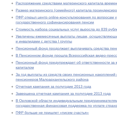
Распоряжение средствами материнского капитала времен
Размер материнского (семейного) капитала проиндексир
ПФР открыл центр online-консультирования по вопросам 
государственного софинансирования пенсии
Стоимость набора социальных услуг выросла до 839 рубл
Увеличены ежемесячные выплаты лицам, осуществляющи
и инвалидами с детства I группы
Пенсионный фонд продолжает выплачивать средства пен
В Пенсионном фонде прошла Всероссийская видео-прес
Пенсионный фонд предупреждает об ответственности за 
капиталом
За год выплаты из средств своих пенсионных накоплений 
пенсионеров Малоархангельского района
Отчетная кампания за полугодие 2013 года
Завершена отчетная кампания за полугодие 2013 года
В Орловской области индивидуальным предпринимателям
государственная финансовая поддержка по уплате страхо
ПФР больше не пришлет «писем счастья»