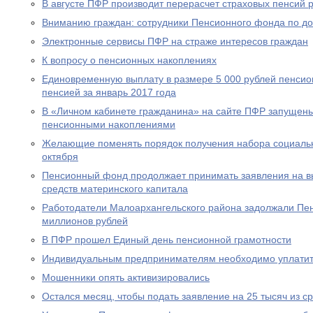
В августе ПФР производит перерасчет страховых пенсий
Вниманию граждан: сотрудники Пенсионного фонда по до
Электронные сервисы ПФР на страже интересов граждан
К вопросу о пенсионных накоплениях
Единовременную выплату в размере 5 000 рублей пенсио
пенсией за январь 2017 года
В «Личном кабинете гражданина» на сайте ПФР запущен
пенсионными накоплениями
Желающие поменять порядок получения набора социальны
октября
Пенсионный фонд продолжает принимать заявления на вы
средств материнского капитала
Работодатели Малоархангельского района задолжали Пе
миллионов рублей
В ПФР прошел Единый день пенсионной грамотности
Индивидуальным предпринимателям необходимо уплатит
Мошенники опять активизировались
Остался месяц, чтобы подать заявление на 25 тысяч из с