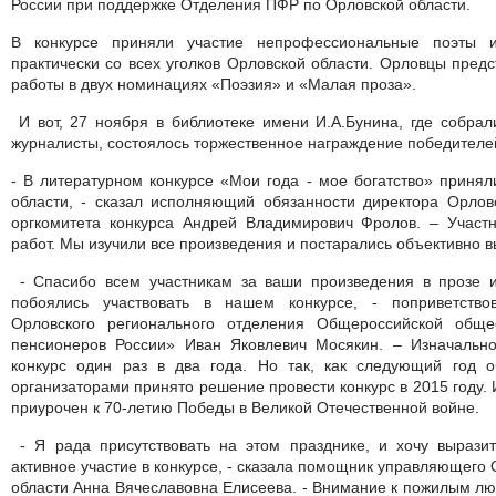
России при поддержке Отделения ПФР по Орловской области.
В конкурсе приняли участие непрофессиональные поэты и
практически со всех уголков Орловской области. Орловцы предс
работы в двух номинациях «Поэзия» и «Малая проза».
И вот, 27 ноября в библиотеке имени И.А.Бунина, где собрали
журналисты, состоялось торжественное награждение победителе
- В литературном конкурсе «Мои года - мое богатство» принял
области, - сказал исполняющий обязанности директора Орлов
оргкомитета конкурса Андрей Владимирович Фролов. – Участн
работ. Мы изучили все произведения и постарались объективно в
- Спасибо всем участникам за ваши произведения в прозе и 
побоялись участвовать в нашем конкурсе, - поприветство
Орловского регионального отделения Общероссийской обще
пенсионеров России» Иван Яковлевич Мосякин. – Изначальн
конкурс один раз в два года. Но так, как следующий год 
организаторами принято решение провести конкурс в 2015 году. 
приурочен к 70-летию Победы в Великой Отечественной войне.
- Я рада присутствовать на этом празднике, и хочу выразит
активное участие в конкурсе, - сказала помощник управляющег
области Анна Вячеславовна Елисеева. - Внимание к пожилым лю