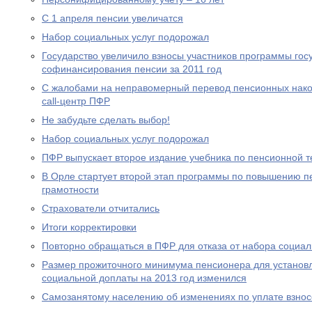
С 1 апреля пенсии увеличатся
Набор социальных услуг подорожал
Государство увеличило взносы участников программы гос
софинансирования пенсии за 2011 год
С жалобами на неправомерный перевод пенсионных нако
call-центр ПФР
Не забудьте сделать выбор!
Набор социальных услуг подорожал
ПФР выпускает второе издание учебника по пенсионной т
В Орле стартует второй этап программы по повышению п
грамотности
Страхователи отчитались
Итоги корректировки
Повторно обращаться в ПФР для отказа от набора социал
Размер прожиточного минимума пенсионера для устано
социальной доплаты на 2013 год изменился
Самозанятому населению об изменениях по уплате взносо