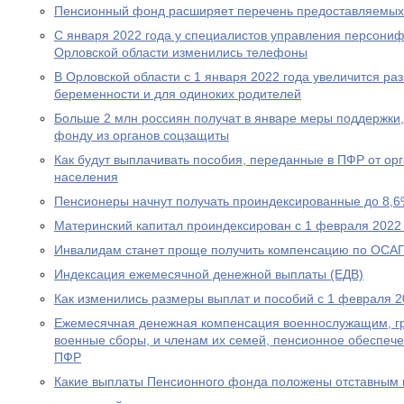
Пенсионный фонд расширяет перечень предоставляемых
С января 2022 года у специалистов управления персони
Орловской области изменились телефоны
В Орловской области с 1 января 2022 года увеличится р
беременности и для одиноких родителей
Больше 2 млн россиян получат в январе меры поддержк
фонду из органов соцзащиты
Как будут выплачивать пособия, переданные в ПФР от ор
населения
Пенсионеры начнут получать проиндексированные до 8,6
Материнский капитал проиндексирован с 1 февраля 2022
Инвалидам станет проще получить компенсацию по ОСА
Индексация ежемесячной денежной выплаты (ЕДВ)
Как изменились размеры выплат и пособий с 1 февраля 2
Ежемесячная денежная компенсация военнослужащим, г
военные сборы, и членам их семей, пенсионное обеспеч
ПФР
Какие выплаты Пенсионного фонда положены отставным 