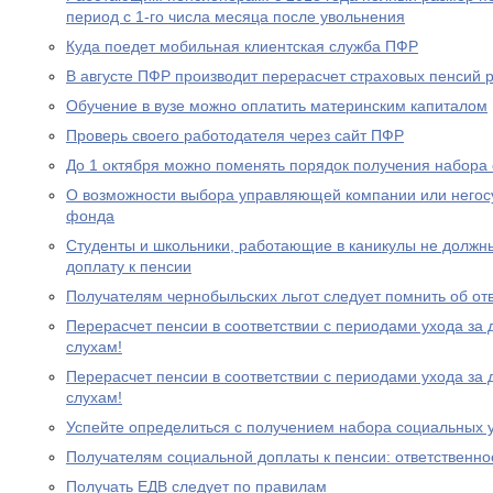
период с 1-го числа месяца после увольнения
Куда поедет мобильная клиентская служба ПФР
В августе ПФР производит перерасчет страховых пенсий
Обучение в вузе можно оплатить материнским капиталом
Проверь своего работодателя через сайт ПФР
До 1 октября можно поменять порядок получения набора 
О возможности выбора управляющей компании или негос
фонда
Студенты и школьники, работающие в каникулы не должн
доплату к пенсии
Получателям чернобыльских льгот следует помнить об от
Перерасчет пенсии в соответствии с периодами ухода за 
слухам!
Перерасчет пенсии в соответствии с периодами ухода за 
слухам!
Успейте определиться с получением набора социальных у
Получателям социальной доплаты к пенсии: ответственно
Получать ЕДВ следует по правилам