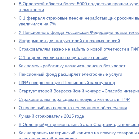
В Орловской области более 5000 подростков прошли курс
грамотности
С 1 февраля страховые пенсии неработающих россиян в
увеличился на 7%
У Пенсионного фонда Российской Федерации новый теле
Информация для получателей страховых пенсий
Страхователям важно не забыть о новой отчетности в ПФ
С 1 апреля увеличатся социальные пенсии
Как помочь работнику назначить пенсию без хлопот
Пенсионный фонд расширяет электронные услуги
ПФР совершенствует Пенсионный калькулятор
Стартует второй Всероссийский конкурс «Спасибо интерн
Страхователям пора сдавать новую отчетность в ПФР
О праве выбора варианта пенсионного обеспечения
Лучший страхователь 2015 года
В Орле пройдет региональный этап Спартакиады пенсион
Как направить материнский капитал на покупку товаров и 
адаптации детей-инвалидов