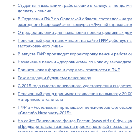
Студенты и школьники, работающие в каникулы, не долж
доплату к пенсии
В Отделении ПФР по Орловской области состоялось нагр
ежегодного Всероссийского конкурса «Лучший страховател
О предоставлении для назначения пенсии фиктивных док
Пенсионный фонд напоминает: на сайте ПФР действует 
застрахованного лица»
В августе ПФР производит корректировку пенсии работа
Назначение пенсии «досрочникам» по новому законодател
Принята новая форма и форматы отчетности в ПФР
Рекомендации будущему пенсионеру
С 2015 года вместо пенсионного удостоверения выдается
Пенсионный фонд принимает заявления на выплату 20 00
материнского капитала
ПФР и «Ростелеком» приглашают пенсионеров Орловской 
«Спасибо Интернету-2015»
На сайте Пенсионного фонда России (www.pfrf.ru) функц
«Предварительная запись на прием», который позволяет 