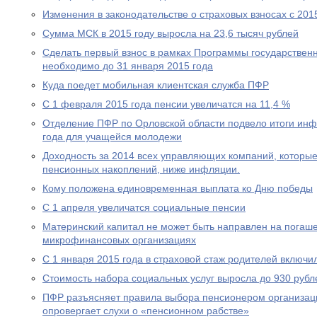
Изменения в законодательстве о страховых взносах с 201
Сумма МСК в 2015 году выросла на 23,6 тысяч рублей
Сделать первый взнос в рамках Программы государствен
необходимо до 31 января 2015 года
Куда поедет мобильная клиентская служба ПФР
С 1 февраля 2015 года пенсии увеличатся на 11,4 %
Отделение ПФР по Орловской области подвело итоги ин
года для учащейся молодежи
Доходность за 2014 всех управляющих компаний, которы
пенсионных накоплений, ниже инфляции.
Кому положена единовременная выплата ко Дню победы
С 1 апреля увеличатся социальные пенсии
Материнский капитал не может быть направлен на погаше
микрофинансовых организациях
С 1 января 2015 года в страховой стаж родителей включи
Стоимость набора социальных услуг выросла до 930 рубл
ПФР разъясняет правила выбора пенсионером организац
опровергает слухи о «пенсионном рабстве»