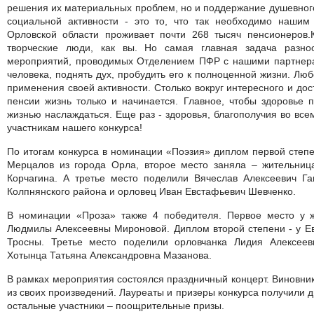
решения их материальных проблем, но и поддержание душевного
социальной активности - это то, что так необходимо нашим
Орловской области проживает почти 268 тысяч пенсионеров
.
творческие люди, как вы. Но самая главная задача разно
мероприятий, проводимых Отделением ПФР с нашими партнерам
человека, поднять дух, пробудить его к полноценной жизни. Лю
применения своей активности. Столько вокруг интересного и дос
пенсии жизнь только и начинается. Главное, чтобы здоровье 
жизнью наслаждаться. Еще раз - здоровья, благополучия во все
участникам нашего конкурса!
По итогам конкурса в номинации «Поэзия» диплом первой степе
Мерцалов из города Орла, второе место заняла – жительни
Корчагина. А третье место поделили Вячеслав Алексеевич Га
Колпнянского района и орловец Иван Евстафьевич Шевченко.
В номинации «Проза» также 4 победителя. Первое место у 
Людмилы Алексеевны Мироновой. Диплом второй степени - у Е
Тросны. Третье место поделили орловчанка Лидия Алексее
Хотынца Татьяна Александровна Мазанова.
В рамках мероприятия состоялся праздничный концерт. Виновни
из своих произведений. Лауреаты и призеры конкурса получили 
остальные участники – поощрительные призы.