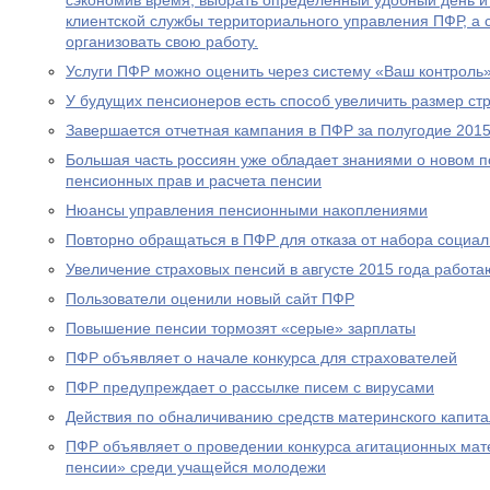
сэкономив время, выбрать определенный удобный день и
клиентской службы территориального управления ПФР, а
организовать свою работу.
Услуги ПФР можно оценить через систему «Ваш контроль
У будущих пенсионеров есть способ увеличить размер ст
Завершается отчетная кампания в ПФР за полугодие 2015
Большая часть россиян уже обладает знаниями о новом 
пенсионных прав и расчета пенсии
Нюансы управления пенсионными накоплениями
Повторно обращаться в ПФР для отказа от набора социал
Увеличение страховых пенсий в августе 2015 года рабо
Пользователи оценили новый сайт ПФР
Повышение пенсии тормозят «серые» зарплаты
ПФР объявляет о начале конкурса для страхователей
ПФР предупреждает о рассылке писем с вирусами
Действия по обналичиванию средств материнского капит
ПФР объявляет о проведении конкурса агитационных мат
пенсии» среди учащейся молодежи