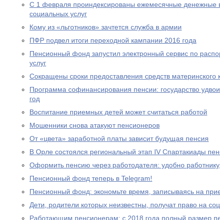
С 1 февраля проиндексированы ежемесячные денежные в
социальных услуг
Кому из «льготников» зачтется служба в армии
ПФР подвел итоги переходной кампании 2016 года
Пенсионный фонд запустил электронный сервис по расп
услуг
Сокращены сроки предоставления средств материнского 
Программа софинансирования пенсии: государство удвоил
год
Воспитание приемных детей может считаться работой
Мошенники снова атакуют пенсионеров
От «цвета» заработной платы зависит будущая пенсия
В Орле состоялся региональный этап IV Спартакиады пе
Оформить пенсию через работодателя: удобно работнику
Пенсионный фонд теперь в Telegram!
Пенсионный фонд: экономьте время, записываясь на при
Дети, родители которых неизвестны, получат право на с
Работающим пенсионерам: с 2018 года полный размер пе