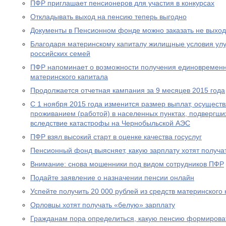
ПФР приглашает пенсионеров для участия в конкурсах
Откладывать выход на пенсию теперь выгодно
Документы в Пенсионном фонде можно заказать не выход
Благодаря материнскому капиталу жилищные условия ул
российских семей
ПФР напоминает о возможности получения единовременн
материнского капитала
Продолжается отчетная кампания за 9 месяцев 2015 года
С 1 ноября 2015 года изменится размер выплат, осущест
проживанием (работой) в населенных пунктах, подвергш
вследствие катастрофы на Чернобыльской АЭС
ПФР взял высокий старт в оценке качества госуслуг
Пенсионный фонд выясняет, какую зарплату хотят получа
Внимание: снова мошенники под видом сотрудников ПФР
Подайте заявление о назначении пенсии онлайн
Успейте получить 20 000 рублей из средств материнского
Орловцы хотят получать «белую» зарплату
Гражданам пора определиться, какую пенсию формирова