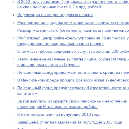
В 2012 году участники Программы государственного соф
на свои пенсионные счета 6,2 млрд. рублей
Индексация размеров трудовых пенсий
Распоряжение средствами материнского капитала времен
Размер материнского (семейного) капитала проиндексир
ПФР открыл центр online-консультирования по вопросам 
государственного софинансирования пенсии
Стоимость набора социальных услуг выросла до 839 рубл
Увеличены ежемесячные выплаты лицам, осуществляющи
и инвалидами с детства I группы
Пенсионный фонд продолжает выплачивать средства пен
В Пенсионном фонде прошла Всероссийская видео-прес
Пенсионный фонд предупреждает об ответственности за 
капиталом
За год выплаты из средств своих пенсионных накоплений 
пенсионеров Малоархангельского района
Отчетная кампания за полугодие 2013 года
Завершена отчетная кампания за полугодие 2013 года