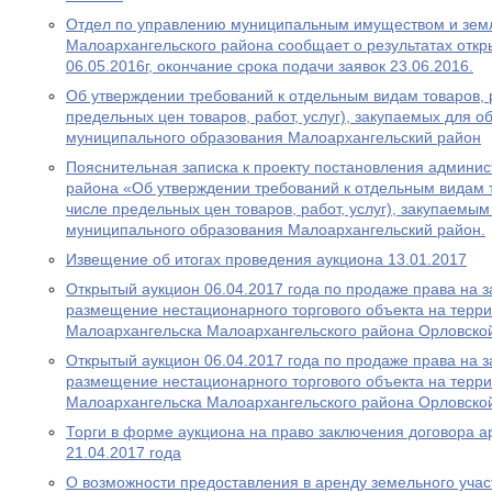
Отдел по управлению муниципальным имуществом и зем
Малоархангельского района сообщает о результатах откр
06.05.2016г, окончание срока подачи заявок 23.06.2016.
Об утверждении требований к отдельным видам товаров, ра
предельных цен товаров, работ, услуг), закупаемых для 
муниципального образования Малоархангельский район
Пояснительная записка к проекту постановления админи
района «Об утверждении требований к отдельным видам то
числе предельных цен товаров, работ, услуг), закупаемы
муниципального образования Малоархангельский район.
Извещение об итогах проведения аукциона 13.01.2017
Открытый аукцион 06.04.2017 года по продаже права на 
размещение нестационарного торгового объекта на терри
Малоархангельска Малоархангельского района Орловско
Открытый аукцион 06.04.2017 года по продаже права на 
размещение нестационарного торгового объекта на терри
Малоархангельска Малоархангельского района Орловско
Торги в форме аукциона на право заключения договора а
21.04.2017 года
О возможности предоставления в аренду земельного учас