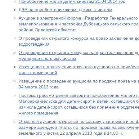
Приобретение жилья детям сиротам 21.04.2014 год
ДЭА на приобретение жилья детям - сиротам
Аукцион в электронной форме «Разработка Генерального
землепользования и застройки Дубовицкого сельского по
района Орловской области»
О проведении открытого конкурса на право заключения д
водоотведения
О проведении открытого конкурса на право заключения д
муниципального имущества
Извещение о проведении открытого аукциона на приобре
жилых помещений
Извещение о проведении аукциона по продаже права на 
04 марта 2013 года
Протокол рассмотрения заявок на приобретение жилого п
Малоархангельска для детей-сирот и детей, оставшихся б
из числа детей-сирот, оставшихся без попечения родите
жилого помещения
Открытый аукцион, открытый по составу участников и по
размере арендной платы, по продаже права на заключен
земельного участка 12 апреля 2013 года в 14.00 ч.