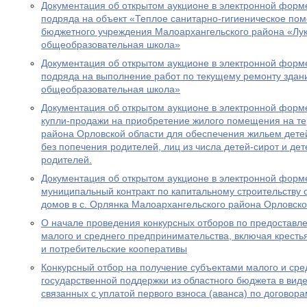
Документация об открытом аукционе в электронной форме
подряда на объект «Теплое санитарно-гигиеническое по
бюджетного учреждения Малоархангельского района «Лук
общеобразовательная школа»
Документация об открытом аукционе в электронной форме
подряда на выполнение работ по текущему ремонту здан
общеобразовательная школа»
Документация об открытом аукционе в электронной форме
купли-продажи на приобретение жилого помещения на т
района Орловской области для обеспечения жильем детей
без попечения родителей, лиц из числа детей-сирот и де
родителей.
Документация об открытом аукционе в электронной форме
муниципальный контракт по капитальному строительству
домов в с. Орлянка Малоархангельского района Орловско
О начале проведения конкурсных отборов по предоставл
малого и среднего предпринимательства, включая кресть
и потребительские кооперативы
Конкурсный отбор на получение субъектами малого и ср
государственной поддержки из областного бюджета в виде
связанных с уплатой первого взноса (аванса) по договор