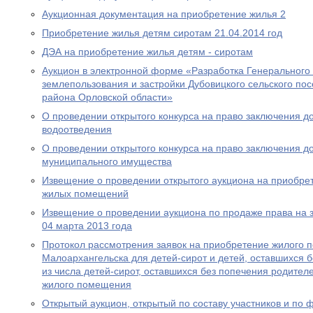
Аукционная документация на приобретение жилья 2
Приобретение жилья детям сиротам 21.04.2014 год
ДЭА на приобретение жилья детям - сиротам
Аукцион в электронной форме «Разработка Генерального
землепользования и застройки Дубовицкого сельского по
района Орловской области»
О проведении открытого конкурса на право заключения д
водоотведения
О проведении открытого конкурса на право заключения д
муниципального имущества
Извещение о проведении открытого аукциона на приобре
жилых помещений
Извещение о проведении аукциона по продаже права на 
04 марта 2013 года
Протокол рассмотрения заявок на приобретение жилого п
Малоархангельска для детей-сирот и детей, оставшихся б
из числа детей-сирот, оставшихся без попечения родите
жилого помещения
Открытый аукцион, открытый по составу участников и по