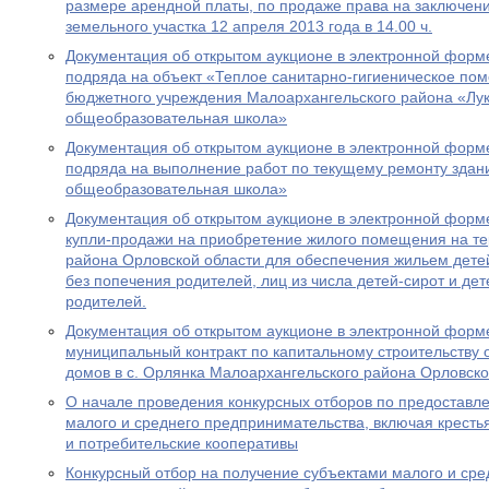
размере арендной платы, по продаже права на заключен
земельного участка 12 апреля 2013 года в 14.00 ч.
Документация об открытом аукционе в электронной форме
подряда на объект «Теплое санитарно-гигиеническое по
бюджетного учреждения Малоархангельского района «Лук
общеобразовательная школа»
Документация об открытом аукционе в электронной форме
подряда на выполнение работ по текущему ремонту здан
общеобразовательная школа»
Документация об открытом аукционе в электронной форме
купли-продажи на приобретение жилого помещения на т
района Орловской области для обеспечения жильем детей
без попечения родителей, лиц из числа детей-сирот и де
родителей.
Документация об открытом аукционе в электронной форме
муниципальный контракт по капитальному строительству
домов в с. Орлянка Малоархангельского района Орловско
О начале проведения конкурсных отборов по предоставл
малого и среднего предпринимательства, включая кресть
и потребительские кооперативы
Конкурсный отбор на получение субъектами малого и ср