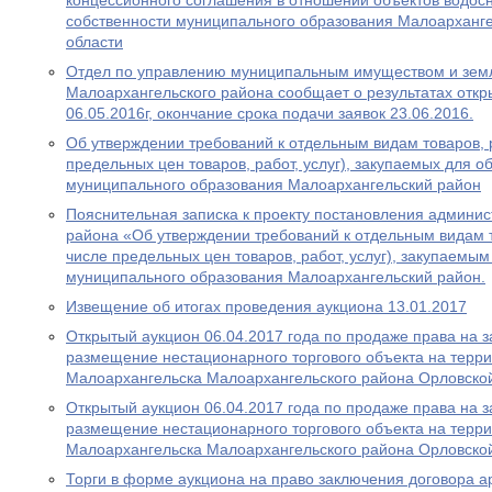
концессионного соглашения в отношении объектов водос
собственности муниципального образования Малоарханг
области
Отдел по управлению муниципальным имуществом и зем
Малоархангельского района сообщает о результатах откр
06.05.2016г, окончание срока подачи заявок 23.06.2016.
Об утверждении требований к отдельным видам товаров, ра
предельных цен товаров, работ, услуг), закупаемых для 
муниципального образования Малоархангельский район
Пояснительная записка к проекту постановления админи
района «Об утверждении требований к отдельным видам то
числе предельных цен товаров, работ, услуг), закупаемы
муниципального образования Малоархангельский район.
Извещение об итогах проведения аукциона 13.01.2017
Открытый аукцион 06.04.2017 года по продаже права на 
размещение нестационарного торгового объекта на терри
Малоархангельска Малоархангельского района Орловско
Открытый аукцион 06.04.2017 года по продаже права на 
размещение нестационарного торгового объекта на терри
Малоархангельска Малоархангельского района Орловско
Торги в форме аукциона на право заключения договора а