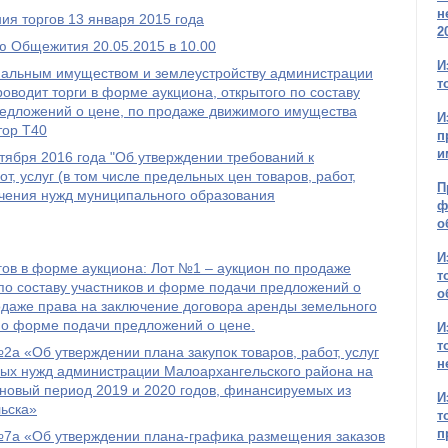
н
ия торгов 13 января 2015 года
2
ю Общежития 20.05.2015 в 10.00
И
альным имуществом и землеустройству администрации
т
оводит торги в форме аукциона, открытого по составу
редложений о цене, по продаже движимого имущества
И
тор Т40
п
и
тября 2016 года "Об утверждении требований к
т, услуг (в том числе предельных цен товаров, работ,
П
ечения нужд муниципального образования
ф
о
И
ргов в форме аукциона: Лот №1 – аукцион по продаже
т
 по составу участников и форме подачи предложений о
о
одаже права на заключение договора аренды земельного
по форме подачи предложений о цене.
И
т
2а «Об утверждении плана закупок товаров, работ, услуг
н
ых нужд администрации Малоархангельского района на
новый период 2019 и 2020 годов, финансируемых из
И
ьска»
т
п
№7а «Об утверждении плана-графика размещения заказов