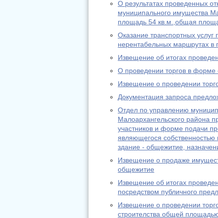
О результатах проведенных от
муниципального имущества Ма
площадь 54 кв.м.,общая площа
Оказание транспортных услуг
нерентабельных маршрутах в 
Извещение об итогах проведен
О проведении торгов в форме 
Извещение о проведении торго
Документация запроса предлож
Отдел по управлению муницип
Малоархангельского района пр
участников и форме подачи п
являющегося собственностью 
здание - общежитие, назначени
Извещение о продаже имущест
общежитие
Извещение об итогах проведе
посредством публичного предл
Извещение о проведении торго
строителства общей площадью 