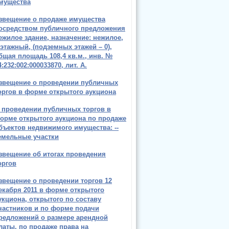
мущества
звещение о продаже имущества
осредством публичного предложения
ежилое здание, назначение: нежилое,
-этажный, (подземных этажей – 0),
бщая площадь 108,4 кв.м., инв. №
4:232:002:000033870, лит. А.
звещение о проведении публичных
оргов в форме открытого аукциона
 проведении публичных торгов в
орме открытого аукциона по продаже
бъектов недвижимого имущества: --
емельные участки
звещение об итогах проведения
оргов
звещение о проведении торгов 12
екабря 2011 в форме открытого
укциона, открытого по составу
частников и по форме подачи
редложений о размере арендной
латы, по продаже права на