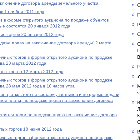
аключение договора аренды земельного участка.
О
в 1 ноября 2011 года
П
в в форме открытого аукциона по продаже объектов
Р
е состоятся 20 января 2012 года
С
ия торгов 20 января 2012 года
одаже права на заключение договора аренды12 марта
С
П
В
чных торгов в форме открытого аукциона по продаже
ва 23 марта 2012 года
Г
тых торгов 12 марта 2012 года
У
чных торгов в форме открытого аукциона по продаже
а 28 мая 2012 года в 10 часов утра
М
ч
она, открытого по составу участников и по форме подачи
ной платы, по продаже права на заключение договора
остоятся торги по продаже права на заключение договора
С
тых торгов 18 июня 2012 года
чных торгов в форме открытого аукциона по продаже