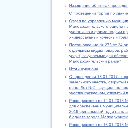
Извещение об итогах проведен
О проведении торгов по здани
Отдел по управлению муницип
Малоархангельского района пр
участников и форме подачи п
Универсальный колесный трак
Постановление № 276 от 24 ок
отдельным видам товаров, рабо
услуг), закупаемых для обесп
Малоархангельский район"
Итоги аукциона
О проведении 13.01.2017г. то
земельного участка, открытый
цене. Лот №2 – аукцион по пр
участка гражданам, открытый 
Распоряжение от 12.01.2018 №
для обеспечения муниципальн
2018 финансовый год и на пла
бюджета города Малоархангел
Распоряжение от 16.01.2018 