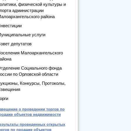
олитики, физической культуры и
порта администрации
алоархангельского района
нвестиции
униципальные услуги
овет депутатов
оселения Малоархангельского
айона
тделение Социального фонда
оссии по Орловской области
укционы, Конкурсы, Протоколы,
звещения
орги
звещение о проведении торгов по
родаже объектов недвижимости
езультаты проведенных открытых
оргов по продаже объектов