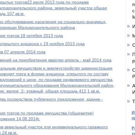
крытых торгов22 июля 2013 года по продаже
п
лоархангельского района: земельный участок общая
с
дь 107 кв.м.
М
 по обслуживанию населения на социально-значимых,
И
границах Малоархангельского района
ия торгов 18 октября 2013 года
М
открытого аукциона с 19 ноября 2013 года
С
в 07 апреля 2014 года
П
ений на приобритение квартир апрель - май 2014 года
р
альным имуществом и землеустройству администрации
О
оводит торги в форме аукциона, открытого по составу
Р
редложений о цене, по продаже недвижимого имущества,
муниципального образования Малоархангельский район,
А
е: жилое, 2- этажный, общая площадь 412,1 кв.м.
И
ва посредством публичного предложения, здание -
Т
И
ния торгов по продаже имущества (общежитие)
п
ожения 14.08.2014г.
в-земельный участок для индивидуального гаражного
Р
24 кв.м.
т