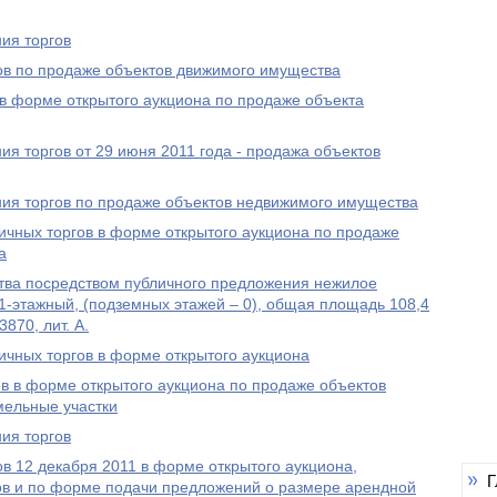
ия торгов
ов по продаже объектов движимого имущества
в форме открытого аукциона по продаже объекта
ия торгов от 29 июня 2011 года - продажа объектов
ния торгов по продаже объектов недвижимого имущества
чных торгов в форме открытого аукциона по продаже
а
ва посредством публичного предложения нежилое
 1-этажный, (подземных этажей – 0), общая площадь 108,4
3870, лит. А.
чных торгов в форме открытого аукциона
в в форме открытого аукциона по продаже объектов
мельные участки
ия торгов
в 12 декабря 2011 в форме открытого аукциона,
Г
ков и по форме подачи предложений о размере арендной