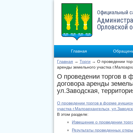
Официальный с
Администра
Орловской 
Главная
Обращени
Главная
→
Торги
→ О проведении торг
аренды земельного участка г.Малоарх
О проведении торгов в 
договора аренды земельн
ул.Заводская, территор
О проведении торгов в форме аукцио
участка г.Малоархангельск, ул.Завод
В этом разделе:
Извещение о проведении торг
Результаты проведенных откр