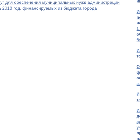
и
услуг для обеспечения муниципальных нужд администрации
а 2018 год, финансируемых из бюджета города
И
п
н
1
о
5
И
т
О
ф
о
з
И
т
И
д
а
у
п
п