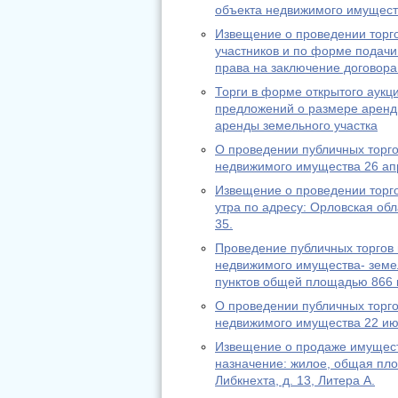
объекта недвижимого имуществ
Извещение о проведении торго
участников и по форме подач
права на заключение договора
Торги в форме открытого аукци
предложений о размере аренд
аренды земельного участка
О проведении публичных торго
недвижимого имущества 26 ап
Извещение о проведении торго
утра по адресу: Орловская обла
35.
Проведение публичных торгов 
недвижимого имущества- земел
пунктов общей площадью 866 к
О проведении публичных торго
недвижимого имущества 22 ию
Извещение о продаже имущест
назначение: жилое, общая площ
Либкнехта, д. 13, Литера А.