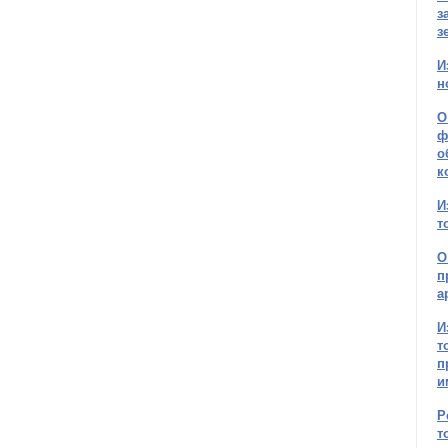
з
з
И
н
О
ф
о
к
И
т
О
п
а
И
т
п
и
Р
т