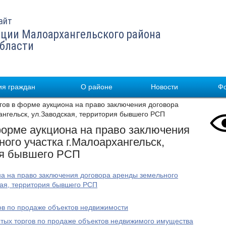
айт
ции Малоархангельского района
области
я граждан
О районе
Новости
Ф
ов в форме аукциона на право заключения договора
ангельск, ул.Заводская, территория бывшего РСП
форме аукциона на право заключения
ого участка г.Малоархангельск,
ия бывшего РСП
на на право заключения договора аренды земельного
ская, территория бывшего РСП
ов по продаже объектов недвижимости
ытых торгов по продаже объектов недвижимого имущества