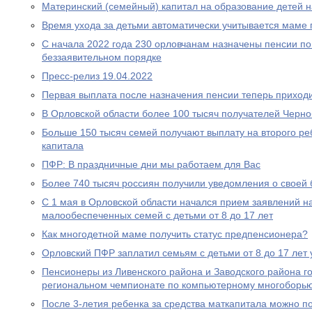
Материнский (семейный) капитал на образование детей 
Время ухода за детьми автоматически учитывается маме
С начала 2022 года 230 орловчанам назначены пенсии по
беззаявительном порядке
Пресс-релиз 19.04.2022
Первая выплата после назначения пенсии теперь приходи
В Орловской области более 100 тысяч получателей Черн
Больше 150 тысяч семей получают выплату на второго ре
капитала
ПФР: В праздничные дни мы работаем для Вас
Более 740 тысяч россиян получили уведомления о своей
С 1 мая в Орловской области начался прием заявлений н
малообеспеченных семей с детьми от 8 до 17 лет
Как многодетной маме получить статус предпенсионера?
Орловский ПФР заплатил семьям с детьми от 8 до 17 лет 
Пенсионеры из Ливенского района и Заводского района г
региональном чемпионате по компьютерному многоборь
После 3-летия ребенка за средства маткапитала можно п