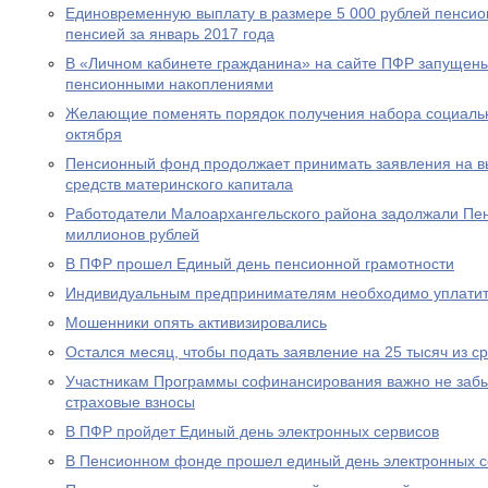
Единовременную выплату в размере 5 000 рублей пенсио
пенсией за январь 2017 года
В «Личном кабинете гражданина» на сайте ПФР запущен
пенсионными накоплениями
Желающие поменять порядок получения набора социальны
октября
Пенсионный фонд продолжает принимать заявления на вы
средств материнского капитала
Работодатели Малоархангельского района задолжали Пе
миллионов рублей
В ПФР прошел Единый день пенсионной грамотности
Индивидуальным предпринимателям необходимо уплатит
Мошенники опять активизировались
Остался месяц, чтобы подать заявление на 25 тысяч из с
Участникам Программы софинансирования важно не забы
страховые взносы
В ПФР пройдет Единый день электронных сервисов
В Пенсионном фонде прошел единый день электронных с