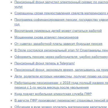
Пенсионный фонд запустил электронный сервис по расп
услуг
Сокращены сроки предоставления средств материнского 
Программа софинансирования пенсии: государство удвоил
год
Воспитание приемных детей может считаться работой
Мошенники снова атакуют пенсионеров
От «цвета» заработной платы зависит будущая пенсия
В Орле состоялся региональный этап IV Спартакиады пе
Оформить пенсию через работодателя: удобно работнику
Пенсионный фонд теперь в Telegram!
Пенсионный фонд: экономьте время, записываясь на при
Дети, родители которых неизвестны, получат право на с
Работающим пенсионерам: с 2018 года полный размер пе
период с 1-го числа месяца после увольнения
Куда поедет мобильная клиентская служба ПФР
В августе ПФР производит перерасчет страховых пенсий
Обучение в вузе можно оплатить материнским капиталом