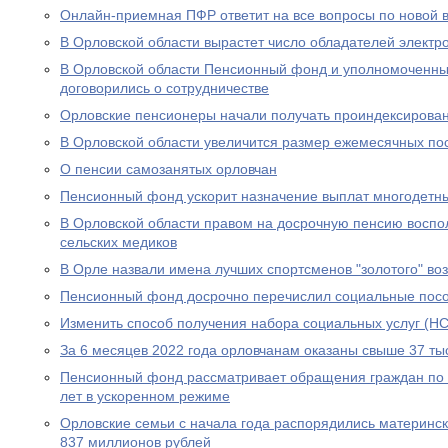
Онлайн-приемная ПФР ответит на все вопросы по новой вы
В Орловской области вырастет число обладателей электр
В Орловской области Пенсионный фонд и уполномоченны
договорились о сотрудничестве
Орловские пенсионеры начали получать проиндексирова
В Орловской области увеличится размер ежемесячных по
О пенсии самозанятых орловчан
Пенсионный фонд ускорит назначение выплат многодетн
В Орловской области правом на досрочную пенсию воспо
сельских медиков
В Орле назвали имена лучших спортсменов "золотого" во
Пенсионный фонд досрочно перечислил социальные посо
Изменить способ получения набора социальных услуг (НС
За 6 месяцев 2022 года орловчанам оказаны свыше 37 тыс
Пенсионный фонд рассматривает обращения граждан по в
лет в ускоренном режиме
Орловские семьи с начала года распорядились материнс
837 миллионов рублей