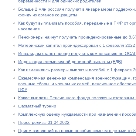
беременности и для одиноких родителей
Больше 2 млн россиян получат в январе меры поддержк
фонду из органов соцзащиты
Как будут выплачивать пособия, переданные в ПФР от ор
населения
Пенсионеры начнут получать проиндексированные до 8,6
Материнский капитал проиндексирован с 1 февраля 2022
Инвалидам станет проще получить компенсацию по ОСА
Индексация ежемесячной денежной выплаты (ЕДВ)
Как изменились размеры выплат и пособий с 1 февраля 2
Ежемесячная денежная компенсация военнослужащим, г
военные сборы, и членам их семей, пенсионное обеспеч
ПФР
Какие выплаты Пенсионного фонда положены отставным 
шахматный турнир
Комплексную оценку нуждаемости при назначении пособ
Пресс-релизы 01.04.2022
Прием заявлений на новые пособия семьям с детьми от 8 