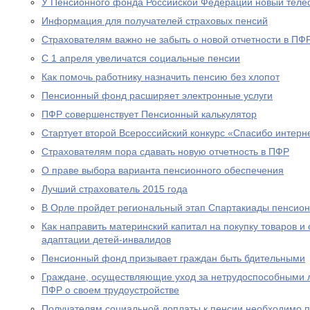
У Пенсионного фонда Российской Федерации новый теле
Информация для получателей страховых пенсий
Страхователям важно не забыть о новой отчетности в ПФ
С 1 апреля увеличатся социальные пенсии
Как помочь работнику назначить пенсию без хлопот
Пенсионный фонд расширяет электронные услуги
ПФР совершенствует Пенсионный калькулятор
Стартует второй Всероссийский конкурс «Спасибо интерн
Страхователям пора сдавать новую отчетность в ПФР
О праве выбора варианта пенсионного обеспечения
Лучший страхователь 2015 года
В Орле пройдет региональный этап Спартакиады пенсион
Как направить материнский капитал на покупку товаров и 
адаптации детей-инвалидов
Пенсионный фонд призывает граждан быть бдительными
Граждане, осуществляющие уход за нетрудоспособными 
ПФР о своем трудоустройстве
Получателям социальной доплаты к пенсии необходимо п