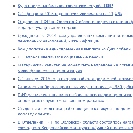
Куда поедет мобильная клиентская служба ПФР
С 1 февраля 2015 года пенсии увеличатся на 11,4 %
Отделение ПФР по Орловской области подвело итоги ин
года для учащейся молодежи
Доходность за 2014 всех управляющих компаний, которы
пенсионных накоплений, ниже инфляции.
Кому положена единовременная выплата ко Дню победы
С 1 апреля увеличатся социальные пенсии
Материнский капитал не может быть направлен на погаше
микрофинансовых организациях
С 1 января 2015 года в страховой стаж родителей включи
Стоимость набора социальных услуг выросла до 930 рубл
ПФР разъясняет правила выбора пенсионером организац
опровергает слухи о «пенсионном рабстве»
Студенты и школьники, работающие в каникулы, не долж
доплату к пенсии
В Отделении ПФР по Орловской области состоялось нагр
ежегодного Всероссийского конкурса «Лучший страховател