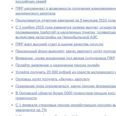
российских семей
ПФР напоминает о возможности получения единовременн
материнского капитала
Продолжается отчетная кампания за 9 месяцев 2015 года
С 1 ноября 2015 года изменится размер выплат, осущест
проживанием (работой) в населенных пунктах, подвергш
вследствие катастрофы на Чернобыльской АЭС
ПФР взял высокий старт в оценке качества госуслуг
Пенсионный фонд выясняет, какую зарплату хотят получа
Внимание: снова мошенники под видом сотрудников ПФР
Подайте заявление о назначении пенсии онлайн
Успейте получить 20 000 рублей из средств материнского
Орловцы хотят получать «белую» зарплату
Гражданам пора определиться, какую пенсию формирова
В Орловской области более 5000 подростков прошли курс
грамотности
С 1 февраля страховые пенсии неработающих россиян в
увеличился на 7%