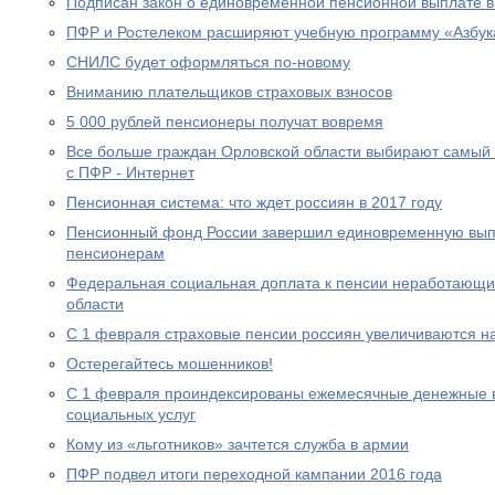
Подписан закон о единовременной пенсионной выплате в
ПФР и Ростелеком расширяют учебную программу «Азбук
СНИЛС будет оформляться по-новому
Вниманию плательщиков страховых взносов
5 000 рублей пенсионеры получат вовремя
Все больше граждан Орловской области выбирают самый
с ПФР - Интернет
Пенсионная система: что ждет россиян в 2017 году
Пенсионный фонд России завершил единовременную выпл
пенсионерам
Федеральная социальная доплата к пенсии неработающи
области
С 1 февраля страховые пенсии россиян увеличиваются н
Остерегайтесь мошенников!
С 1 февраля проиндексированы ежемесячные денежные в
социальных услуг
Кому из «льготников» зачтется служба в армии
ПФР подвел итоги переходной кампании 2016 года