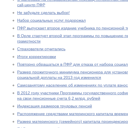
call-центр ПФР
Не забудьте сделать выбор!
Набор социальных услуг подорожал
ПФР выпускает второе издание учебника по пенсионной т
В Орле стартует второй этап программы по повышению п
грамотности
Страхователи отчитались
Итоги корректировки
Повторно обращаться в ПФР для отказа от набора социал
Размер прожиточного минимума пенсионера для устано
социальной доплаты на 2013 год изменился
Самозанятому населению об изменениях по уплате взносо
В 2012 году участники Программы государственного соф
на свои пенсионные счета 6,2 млрд. рублей
Индексация размеров трудовых пенсий
Распоряжение средствами материнского капитала времен
Размер материнского (семейного) капитала проиндексир