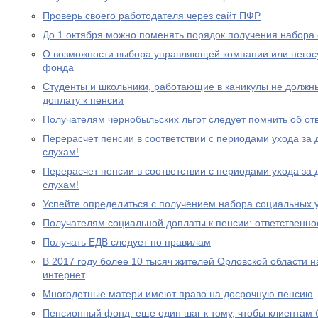
Проверь своего работодателя через сайт ПФР
До 1 октября можно поменять порядок получения набора 
О возможности выбора управляющей компании или негос
фонда
Студенты и школьники, работающие в каникулы не должн
доплату к пенсии
Получателям чернобыльских льгот следует помнить об от
Перерасчет пенсии в соответствии с периодами ухода за 
слухам!
Перерасчет пенсии в соответствии с периодами ухода за 
слухам!
Успейте определиться с получением набора социальных у
Получателям социальной доплаты к пенсии: ответственно
Получать ЕДВ следует по правилам
В 2017 году более 10 тысяч жителей Орловской области 
интернет
Многодетные матери имеют право на досрочную пенсию
Пенсионный фонд: еще один шаг к тому, чтобы клиентам