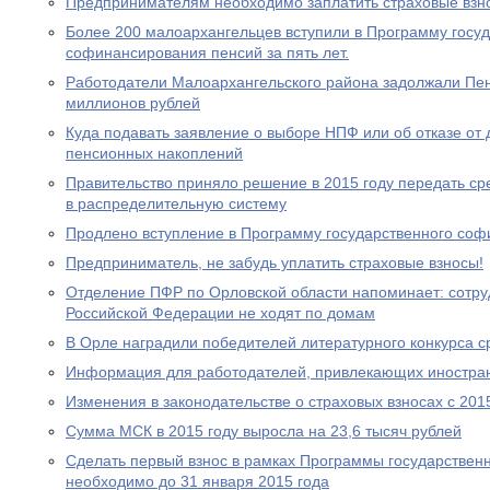
Предпринимателям необходимо заплатить страховые взно
Более 200 малоархангельцев вступили в Программу госу
софинансирования пенсий за пять лет.
Работодатели Малоархангельского района задолжали Пе
миллионов рублей
Куда подавать заявление о выборе НПФ или об отказе о
пенсионных накоплений
Правительство приняло решение в 2015 году передать с
в распределительную систему
Продлено вступление в Программу государственного со
Предприниматель, не забудь уплатить страховые взносы!
Отделение ПФР по Орловской области напоминает: сотр
Российской Федерации не ходят по домам
В Орле наградили победителей литературного конкурса 
Информация для работодателей, привлекающих иностра
Изменения в законодательстве о страховых взносах с 201
Сумма МСК в 2015 году выросла на 23,6 тысяч рублей
Сделать первый взнос в рамках Программы государствен
необходимо до 31 января 2015 года