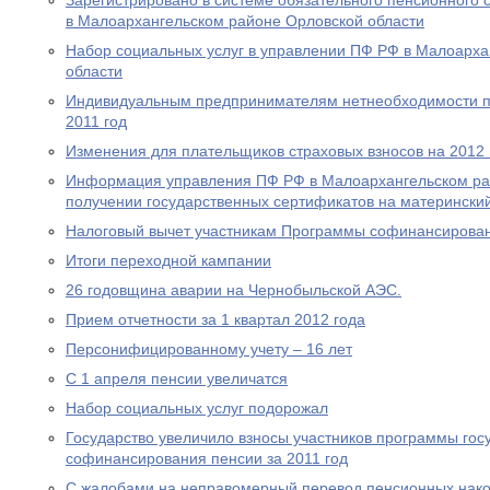
Зарегистрировано в системе обязательного пенсионного 
в Малоархангельском районе Орловской области
Набор социальных услуг в управлении ПФ РФ в Малоарха
области
Индивидуальным предпринимателям нетнеобходимости пр
2011 год
Изменения для плательщиков страховых взносов на 2012 
Информация управления ПФ РФ в Малоархангельском ра
получении государственных сертификатов на материнский
Налоговый вычет участникам Программы софинансирова
Итоги переходной кампании
26 годовщина аварии на Чернобыльской АЭС.
Прием отчетности за 1 квартал 2012 года
Персонифицированному учету – 16 лет
С 1 апреля пенсии увеличатся
Набор социальных услуг подорожал
Государство увеличило взносы участников программы гос
софинансирования пенсии за 2011 год
С жалобами на неправомерный перевод пенсионных нако