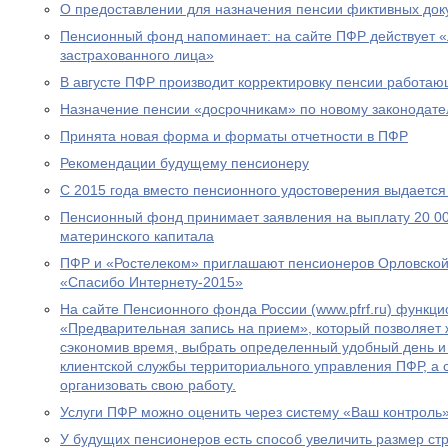
О предоставлении для назначения пенсии фиктивных док
Пенсионный фонд напоминает: на сайте ПФР действует 
застрахованного лица»
В августе ПФР производит корректировку пенсии работа
Назначение пенсии «досрочникам» по новому законодател
Принята новая форма и форматы отчетности в ПФР
Рекомендации будущему пенсионеру
С 2015 года вместо пенсионного удостоверения выдается
Пенсионный фонд принимает заявления на выплату 20 00
материнского капитала
ПФР и «Ростелеком» приглашают пенсионеров Орловской 
«Спасибо Интернету-2015»
На сайте Пенсионного фонда России (www.pfrf.ru) функц
«Предварительная запись на прием», который позволяет 
сэкономив время, выбрать определенный удобный день и
клиентской службы территориального управления ПФР, а
организовать свою работу.
Услуги ПФР можно оценить через систему «Ваш контроль
У будущих пенсионеров есть способ увеличить размер ст