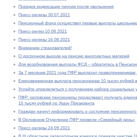
Порядок индексации пенсии после увольнения
Пресс-релизы 30.07.2021
Пенсионный фонд осуществил первые выплаты школьник
Пресс-релиз 10.08.2021
Пресс-релизы 16.08.2021
Вниманию страхователей!
О досрочном выходе на пенсию многодетных матерей
Для возобновления выплаты ФСД – обратитесь в Пенсио
За 7 месяцев 2021 года ПФР выплатил правопреемникам 
Единовременная выплата пенсионерам 10 тысяч рублей в
Успейте определиться с получением набора социальных у
ПФР: орловские пенсионеры продолжают получать едино
10 тысяч рублей по Указу Президента
Граждан начнут информировать о состоянии пенсионного 
В Орловском Отделении ПФР провели «Семейный день»
Пресс-релизы 24.09.2021
В III областном литературном конкурсе приняли участие 