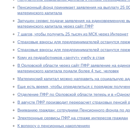
Пенсионный фонд принимает заявления на выплату 25 00
материнского капитала
Запущен сервис подачи заявления на единовременную вы
материнского капитала через сайт ПФР
7 шагов, чтобы получить 25 тысяч из МСК через Интернет
Страховые взносы для предпринимателей останутся пре
Страховые взносы для предпринимателей останутся пре
Кому из педработников «зачтут» учебу в стаж
В Орловской области через сайт ПФР заявление на едино
материнского капитала подали более 4 тыс. человек
Материнский капитал можно направить на социальную а
Еще есть время, чтобы определиться с порядком получен
Отделение ПФР по Орловской области теперь и в «Однок
В августе ПФР производит перерасчет страховых пенсий
Вниманию граждан: сотрудники Пенсионного фонда по до
Электронные сервисы ПФР на страже интересов граждан
К вопросу о пенсионных накоплениях