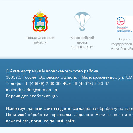
Портал Орловской
Всероссийский
Портал
области
проект
государствен
"ХЕЛПИНВЕР"
услуг Российс
15
Федерации
©
Администрация Малоархангельского района
303370, Россия, Орловская область, г. Малоархангельск, ул. К.М
Телефон: 8 (48679) 2-30-30, Факс: 8 (48679) 2-33-37
maloarhr-adm@adm.orel.ru
Версия для слабовидящих
Семинар приемка посев 13
14
Используя данный сайт, вы даёте согласие на обработку пользо
Политикой обработки персональных данных
. Если вы не хотит
пожалуйста, покиньте данный сайт.