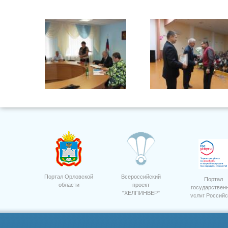
10 лет Россельхозбанк.
Портал Орловской
Всероссийский
Портал
области
проект
государствен
"ХЕЛПИНВЕР"
услуг Российс
Федерации