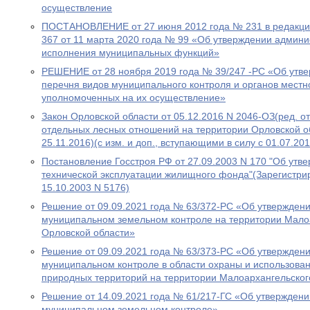
осуществление
ПОСТАНОВЛЕНИЕ от 27 июня 2012 года № 231 в редакции
367 от 11 марта 2020 года № 99 «Об утверждении админ
исполнения муниципальных функций»
РЕШЕНИЕ от 28 ноября 2019 года № 39/247 -РС «Об утв
перечня видов муниципального контроля и органов местн
уполномоченных на их осуществление»
Закон Орловской области от 05.12.2016 N 2046-ОЗ(ред. от
отдельных лесных отношений на территории Орловской 
25.11.2016)(с изм. и доп., вступающими в силу с 01.07.201
Постановление Госстроя РФ от 27.09.2003 N 170 "Об утв
технической эксплуатации жилищного фонда"(Зарегистр
15.10.2003 N 5176)
Решение от 09.09.2021 года № 63/372-РС «Об утвержден
муниципальном земельном контроле на территории Мало
Орловской области»
Решение от 09.09.2021 года № 63/373-РС «Об утвержден
муниципальном контроле в области охраны и использова
природных территорий на территории Малоархангельског
Решение от 14.09.2021 года № 61/217-ГС «Об утвержден
муниципальном земельном контроле»