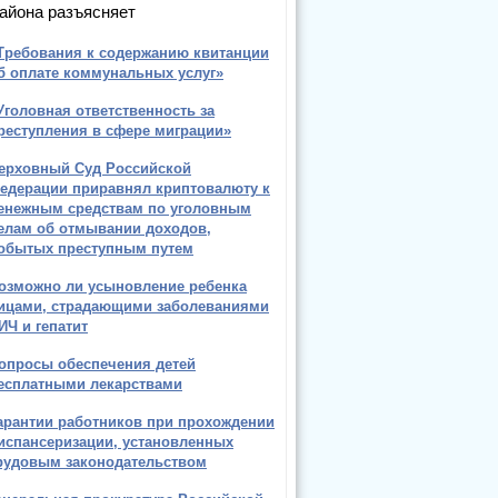
айона разъясняет
Требования к содержанию квитанции
б оплате коммунальных услуг»
Уголовная ответственность за
реступления в сфере миграции»
ерховный Суд Российской
едерации приравнял криптовалюту к
енежным средствам по уголовным
елам об отмывании доходов,
обытых преступным путем
озможно ли усыновление ребенка
ицами, страдающими заболеваниями
ИЧ и гепатит
опросы обеспечения детей
есплатными лекарствами
арантии работников при прохождении
испансеризации, установленных
рудовым законодательством