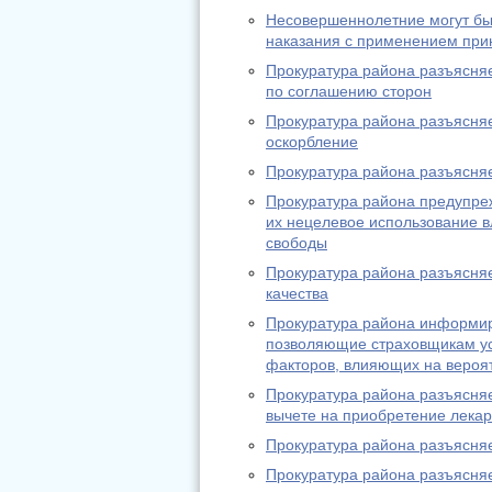
Несовершеннолетние могут быт
наказания с применением при
Прокуратура района разъясняе
по соглашению сторон
Прокуратура района разъясняе
оскорбление
Прокуратура района разъясняе
Прокуратура района предупреж
их нецелевое использование в
свободы
Прокуратура района разъясня
качества
Прокуратура района информиру
позволяющие страховщикам ус
факторов, влияющих на вероя
Прокуратура района разъясня
вычете на приобретение лека
Прокуратура района разъясняе
Прокуратура района разъясня