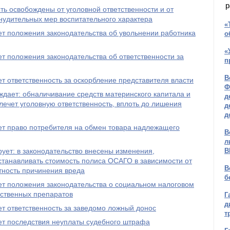
р
ь освобождены от уголовной ответственности и от
нудительных мер воспитательного характера
«
т положения законодательства об увольнении работника
о
«
т положения законодательства об ответственности за
п
В
т ответственность за оскорбление представителя власти
Ф
дает: обналичивание средств материнского капитала и
д
лечет уголовную ответственность, вплоть до лишения
д
д
ет право потребителя на обмен товара надлежащего
В
л
ет: в законодательство внесены изменения,
В
танавливать стоимость полиса ОСАГО в зависимости от
В
тность причинения вреда
б
ет положения законодательства о социальном налоговом
рственных препаратов
Г
д
т ответственность за заведомо ложный донос
т
ет последствия неуплаты судебного штрафа