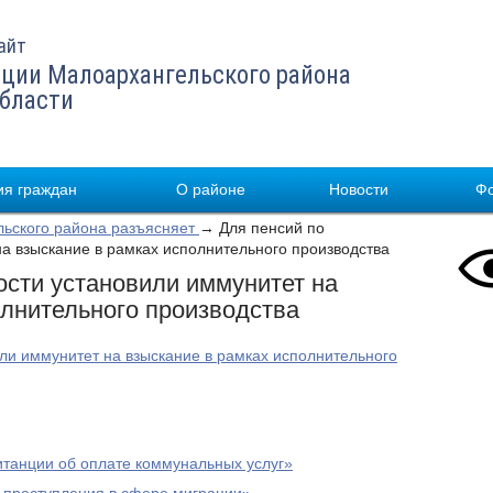
айт
ции Малоархангельского района
области
я граждан
О районе
Новости
Ф
льского района разъясняет
→ Для пенсий по
а взыскание в рамках исполнительного производства
ости установили иммунитет на
олнительного производства
ли иммунитет на взыскание в рамках исполнительного
итанции об оплате коммунальных услуг»