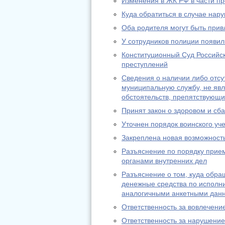
Изменения в ЖК РФ в части п
Куда обратиться в случае нар
Оба родителя могут быть при
У сотрудников полиции появи
Конституционный Суд Российск
преступлений
Сведения о наличии либо отсу
муниципальную службу, не яв
обстоятельств, препятствующ
Принят закон о здоровом и с
Уточнен порядок воинского уч
Закреплена новая возможност
Разъяснение по порядку прие
органами внутренних дел
Разъяснение о том, куда обра
денежные средства по исполни
аналогичными анкетными дан
Ответственность за вовлечени
Ответственность за нарушение