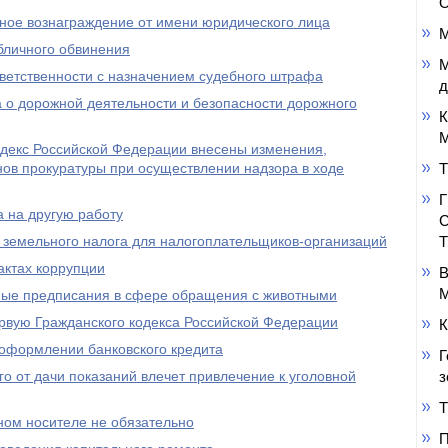
О
нное вознаграждение от имени юридического лица
М
бличного обвинения
М
ветственности с назначением судебного штрафа
д
 о дорожной деятельности и безопасности дорожного
К
М
одекс Российской Федерации внесены изменения,
ов прокуратуры при осуществлении надзора в ходе
Т
 на другую работу
 земельного налога для налогоплательщиков-организаций
ктах коррупции
В
М
ьные предписания в сфере обращения с животными
рвую Гражданского кодекса Российской Федерации
К
 оформлении банковского кредита
Г
го от дачи показаний влечет привлечение к уголовной
з
Т
ом носителе не обязательно
П