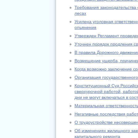
Требования законодательства 
лесах
Усилена уголовная ответствен
опьянения
Утвержден Регламент проведе
Уточнен порядок продления с
В правила Дорожного движени
Возмещение ущерба, причине
Когда возможно заключение ср
Организация государственного
Конституционный Суд Российск
сверхурочной работой, работо
дни не могут включаться в сос
Материальная ответственност
Негативные последствия рабо
О трудоустройстве несоверше
Об изменениях жилищного зак
капитального ремонта