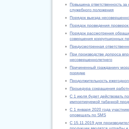
Повышена ответственность за
служебного положения
Порядок выезда несовершенно
Порядок проведения проверок
Порядок рассмотрения обращ
совершения коррупционных п
Предусмотренная ответственно
При производстве допроса впр
несовершеннолетнего
Причиненный гражданину мора
порядке
Продолжительность ежегодного
Процедура сокращения работн
С 1 июля будет действовать 
импортируемой табачной прод
С 1 января 2020 года участник
оповещать по SMS
С 15.11.2019 для производит
продукции вводятся штрафы и