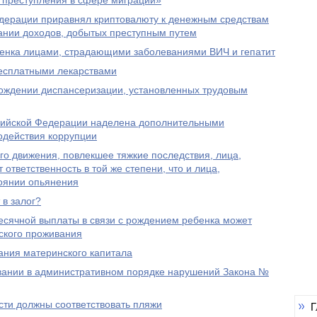
а преступления в сфере миграции»
дерации приравнял криптовалюту к денежным средствам
ании доходов, добытых преступным путем
енка лицами, страдающими заболеваниями ВИЧ и гепатит
есплатными лекарствами
хождении диспансеризации, установленных трудовым
сийской Федерации наделена дополнительными
одействия коррупции
о движения, повлекшее тяжкие последствия, лица,
 ответственность в той же степени, что и лица,
тоянии опьянения
 в залог?
есячной выплаты в связи с рождением ребенка может
ского проживания
ания материнского капитала
ании в административном порядке нарушений Закона №
сти должны соответствовать пляжи
Г