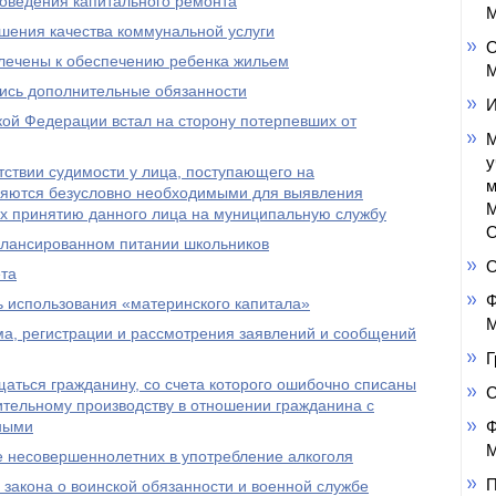
роведения капитального ремонта
М
ушения качества коммунальной услуги
О
влечены к обеспечению ребенка жильем
М
лись дополнительные обязанности
И
ой Федерации встал на сторону потерпевших от
М
у
тствии судимости у лица, поступающего на
м
ляются безусловно необходимыми для выявления
М
их принятию данного лица на муниципальную службу
О
балансированном питании школьников
ета
Ф
ь использования «материнского капитала»
М
ма, регистрации и рассмотрения заявлений и сообщений
Г
щаться гражданину, со счета которого ошибочно списаны
тельному производству в отношении гражданина с
ными
Ф
М
е несовершеннолетних в употребление алкоголя
П
 закона о воинской обязанности и военной службе