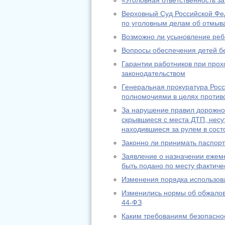
«Уголовная ответственность з
Верховный Суд Российской Фе
по уголовным делам об отмыв
Возможно ли усыновление реб
Вопросы обеспечения детей б
Гарантии работников при про
законодательством
Генеральная прокуратура Рос
полномочиями в целях против
За нарушение правил дорожног
скрывшиеся с места ДТП, несут
находившиеся за рулем в сос
Законно ли принимать паспорт
Заявление о назначении ежем
быть подано по месту фактиче
Изменения порядка использов
Изменились нормы об обжалов
44-ФЗ
Каким требованиям безопасно