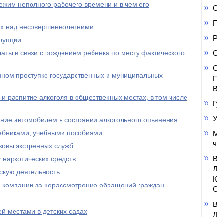
ежим неполного рабочего времени и в чем его
О
П
ых над несовершеннолетними
Р
рупции
ты в связи с рождением ребенка по месту фактического
С
С
ном проступке государственных и муниципальных
П
В
 и распитие алкоголя в общественных местах, в том числе
Г
У
ение автомобилем в состоянии алкогольного опьянения
ебниками, учебными пособиями
М
ч
зовы экстренных служб
 наркотических средств
тскую деятельность
 компании за нерассмотрение обращений граждан
С
й местами в детских садах