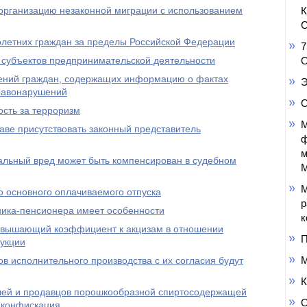
 организацию незаконной миграции с использованием
С
летних граждан за пределы Российской Федерации
7
 субъектов предпринимательской деятельности
О
ений граждан, содержащих информацию о фактах
Э
равонарушений
О
сть за терроризм
М
аве присутствовать законный представитель
ф
м
льный вред может быть компенсирован в судебном
М
М
 основного оплачиваемого отпуска
р
ика-пенсионера имеет особенности
к
повышающий коэффициент к акцизам в отношении
П
укции
М
ов исполнительного производства с их согласия будут
К
елей и продавцов порошкообразной спиртосодержащей
О
 конфискация