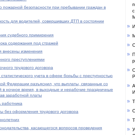
п
о пожарной безопасности при пребывании граждан в
с
М
ность для водителей, совершивших ДТП в состоянии
И
ния судебного примирения
М
рока содержания под стражей
С
я внесены изменения
П
нного преступлениями
р
очного трудового договора
О
 статистического учета в сфере борьбы с преступностью
Р
ой Федерации разъяснил, что выплаты, связанные со
А
й в ночное время, в выходные и нерабочие праздничные
И
тав заработной платы
Т
ь работника
С
ты без оформления трудового договора
ннолетних
Т
онодательства, касающегося вопросов проведения
У