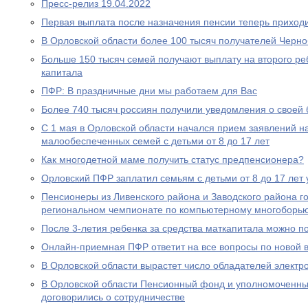
Пресс-релиз 19.04.2022
Первая выплата после назначения пенсии теперь приходи
В Орловской области более 100 тысяч получателей Черн
Больше 150 тысяч семей получают выплату на второго ре
капитала
ПФР: В праздничные дни мы работаем для Вас
Более 740 тысяч россиян получили уведомления о своей
С 1 мая в Орловской области начался прием заявлений н
малообеспеченных семей с детьми от 8 до 17 лет
Как многодетной маме получить статус предпенсионера?
Орловский ПФР заплатил семьям с детьми от 8 до 17 лет 
Пенсионеры из Ливенского района и Заводского района г
региональном чемпионате по компьютерному многоборь
После 3-летия ребенка за средства маткапитала можно п
Онлайн-приемная ПФР ответит на все вопросы по новой вы
В Орловской области вырастет число обладателей электр
В Орловской области Пенсионный фонд и уполномоченны
договорились о сотрудничестве