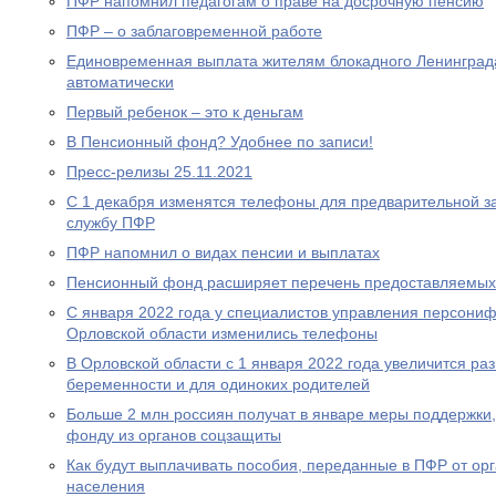
ПФР напомнил педагогам о праве на досрочную пенсию
ПФР – о заблаговременной работе
Единовременная выплата жителям блокадного Ленинграда
автоматически
Первый ребенок – это к деньгам
В Пенсионный фонд? Удобнее по записи!
Пресс-релизы 25.11.2021
С 1 декабря изменятся телефоны для предварительной за
службу ПФР
ПФР напомнил о видах пенсии и выплатах
Пенсионный фонд расширяет перечень предоставляемых
С января 2022 года у специалистов управления персони
Орловской области изменились телефоны
В Орловской области с 1 января 2022 года увеличится р
беременности и для одиноких родителей
Больше 2 млн россиян получат в январе меры поддержк
фонду из органов соцзащиты
Как будут выплачивать пособия, переданные в ПФР от ор
населения