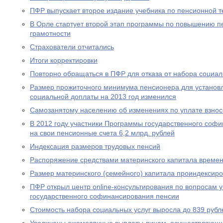
ПФР выпускает второе издание учебника по пенсионной т
В Орле стартует второй этап программы по повышению п
грамотности
Страхователи отчитались
Итоги корректировки
Повторно обращаться в ПФР для отказа от набора социал
Размер прожиточного минимума пенсионера для устано
социальной доплаты на 2013 год изменился
Самозанятому населению об изменениях по уплате взносо
В 2012 году участники Программы государственного соф
на свои пенсионные счета 6,2 млрд. рублей
Индексация размеров трудовых пенсий
Распоряжение средствами материнского капитала времен
Размер материнского (семейного) капитала проиндексир
ПФР открыл центр online-консультирования по вопросам 
государственного софинансирования пенсии
Стоимость набора социальных услуг выросла до 839 рубл