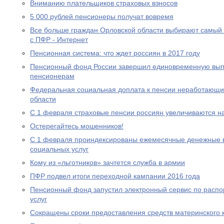
Вниманию плательщиков страховых взносов
5 000 рублей пенсионеры получат вовремя
Все больше граждан Орловской области выбирают самый
с ПФР - Интернет
Пенсионная система: что ждет россиян в 2017 году
Пенсионный фонд России завершил единовременную выпл
пенсионерам
Федеральная социальная доплата к пенсии неработающи
области
С 1 февраля страховые пенсии россиян увеличиваются н
Остерегайтесь мошенников!
С 1 февраля проиндексированы ежемесячные денежные в
социальных услуг
Кому из «льготников» зачтется служба в армии
ПФР подвел итоги переходной кампании 2016 года
Пенсионный фонд запустил электронный сервис по расп
услуг
Сокращены сроки предоставления средств материнского 