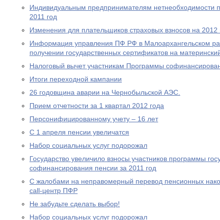
Индивидуальным предпринимателям нетнеобходимости пр
2011 год
Изменения для плательщиков страховых взносов на 2012 
Информация управления ПФ РФ в Малоархангельском ра
получении государственных сертификатов на материнский
Налоговый вычет участникам Программы софинансирова
Итоги переходной кампании
26 годовщина аварии на Чернобыльской АЭС.
Прием отчетности за 1 квартал 2012 года
Персонифицированному учету – 16 лет
С 1 апреля пенсии увеличатся
Набор социальных услуг подорожал
Государство увеличило взносы участников программы гос
софинансирования пенсии за 2011 год
С жалобами на неправомерный перевод пенсионных нако
call-центр ПФР
Не забудьте сделать выбор!
Набор социальных услуг подорожал