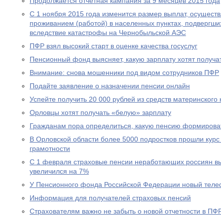
Продолжается отчетная кампания за 9 месяцев 2015 года
С 1 ноября 2015 года изменится размер выплат, осущест
проживанием (работой) в населенных пунктах, подвергш
вследствие катастрофы на Чернобыльской АЭС
ПФР взял высокий старт в оценке качества госуслуг
Пенсионный фонд выясняет, какую зарплату хотят получа
Внимание: снова мошенники под видом сотрудников ПФР
Подайте заявление о назначении пенсии онлайн
Успейте получить 20 000 рублей из средств материнского
Орловцы хотят получать «белую» зарплату
Гражданам пора определиться, какую пенсию формирова
В Орловской области более 5000 подростков прошли курс
грамотности
С 1 февраля страховые пенсии неработающих россиян в
увеличился на 7%
У Пенсионного фонда Российской Федерации новый теле
Информация для получателей страховых пенсий
Страхователям важно не забыть о новой отчетности в ПФ