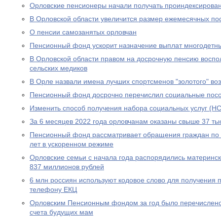
Орловские пенсионеры начали получать проиндексирова
В Орловской области увеличится размер ежемесячных по
О пенсии самозанятых орловчан
Пенсионный фонд ускорит назначение выплат многодетн
В Орловской области правом на досрочную пенсию воспо
сельских медиков
В Орле назвали имена лучших спортсменов "золотого" во
Пенсионный фонд досрочно перечислил социальные посо
Изменить способ получения набора социальных услуг (НС
За 6 месяцев 2022 года орловчанам оказаны свыше 37 тыс
Пенсионный фонд рассматривает обращения граждан по в
лет в ускоренном режиме
Орловские семьи с начала года распорядились материнс
837 миллионов рублей
6 млн россиян используют кодовое слово для получения 
телефону ЕКЦ
Орловским Пенсионным фондом за год было перечислено
счета будущих мам