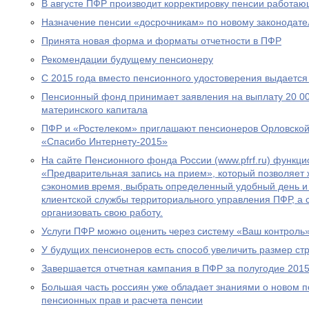
В августе ПФР производит корректировку пенсии работа
Назначение пенсии «досрочникам» по новому законодател
Принята новая форма и форматы отчетности в ПФР
Рекомендации будущему пенсионеру
С 2015 года вместо пенсионного удостоверения выдается
Пенсионный фонд принимает заявления на выплату 20 00
материнского капитала
ПФР и «Ростелеком» приглашают пенсионеров Орловской 
«Спасибо Интернету-2015»
На сайте Пенсионного фонда России (www.pfrf.ru) функц
«Предварительная запись на прием», который позволяет 
сэкономив время, выбрать определенный удобный день и
клиентской службы территориального управления ПФР, а
организовать свою работу.
Услуги ПФР можно оценить через систему «Ваш контроль
У будущих пенсионеров есть способ увеличить размер ст
Завершается отчетная кампания в ПФР за полугодие 2015
Большая часть россиян уже обладает знаниями о новом 
пенсионных прав и расчета пенсии