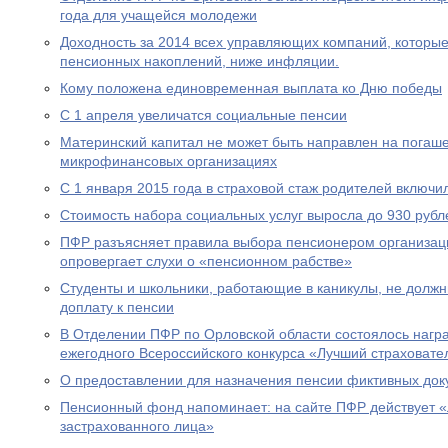
года для учащейся молодежи
Доходность за 2014 всех управляющих компаний, которы
пенсионных накоплений, ниже инфляции.
Кому положена единовременная выплата ко Дню победы
С 1 апреля увеличатся социальные пенсии
Материнский капитал не может быть направлен на погаше
микрофинансовых организациях
С 1 января 2015 года в страховой стаж родителей включи
Стоимость набора социальных услуг выросла до 930 рубл
ПФР разъясняет правила выбора пенсионером организац
опровергает слухи о «пенсионном рабстве»
Студенты и школьники, работающие в каникулы, не долж
доплату к пенсии
В Отделении ПФР по Орловской области состоялось нагр
ежегодного Всероссийского конкурса «Лучший страховател
О предоставлении для назначения пенсии фиктивных док
Пенсионный фонд напоминает: на сайте ПФР действует 
застрахованного лица»