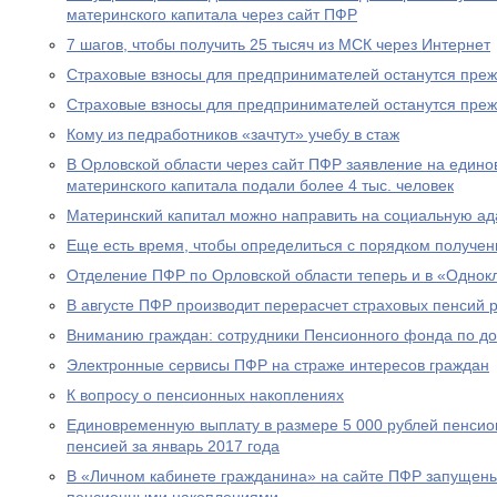
материнского капитала через сайт ПФР
7 шагов, чтобы получить 25 тысяч из МСК через Интернет
Страховые взносы для предпринимателей останутся пре
Страховые взносы для предпринимателей останутся пре
Кому из педработников «зачтут» учебу в стаж
В Орловской области через сайт ПФР заявление на едино
материнского капитала подали более 4 тыс. человек
Материнский капитал можно направить на социальную а
Еще есть время, чтобы определиться с порядком получен
Отделение ПФР по Орловской области теперь и в «Однок
В августе ПФР производит перерасчет страховых пенсий
Вниманию граждан: сотрудники Пенсионного фонда по до
Электронные сервисы ПФР на страже интересов граждан
К вопросу о пенсионных накоплениях
Единовременную выплату в размере 5 000 рублей пенсио
пенсией за январь 2017 года
В «Личном кабинете гражданина» на сайте ПФР запущен