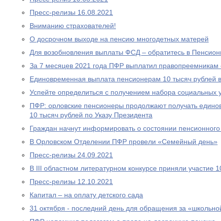
Пресс-релизы 16.08.2021
Вниманию страхователей!
О досрочном выходе на пенсию многодетных матерей
Для возобновления выплаты ФСД – обратитесь в Пенсио
За 7 месяцев 2021 года ПФР выплатил правопреемникам 
Единовременная выплата пенсионерам 10 тысяч рублей в
Успейте определиться с получением набора социальных у
ПФР: орловские пенсионеры продолжают получать едино
10 тысяч рублей по Указу Президента
Граждан начнут информировать о состоянии пенсионного 
В Орловском Отделении ПФР провели «Семейный день»
Пресс-релизы 24.09.2021
В III областном литературном конкурсе приняли участие 
Пресс-релизы 12.10.2021
Капитал – на оплату детского сада
31 октября - последний день для обращения за «школьно