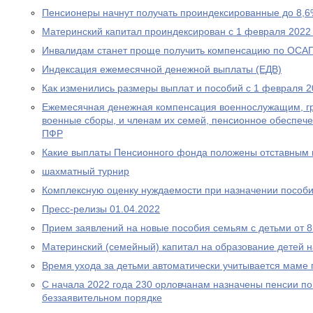
Пенсионеры начнут получать проиндексированные до 8,6
Материнский капитал проиндексирован с 1 февраля 2022
Инвалидам станет проще получить компенсацию по ОСА
Индексация ежемесячной денежной выплаты (ЕДВ)
Как изменились размеры выплат и пособий с 1 февраля 2
Ежемесячная денежная компенсация военнослужащим, г
военные сборы, и членам их семей, пенсионное обеспеч
ПФР
Какие выплаты Пенсионного фонда положены отставным 
шахматный турнир
Комплексную оценку нуждаемости при назначении пособ
Пресс-релизы 01.04.2022
Прием заявлений на новые пособия семьям с детьми от 8 
Материнский (семейный) капитал на образование детей 
Время ухода за детьми автоматически учитывается маме
С начала 2022 года 230 орловчанам назначены пенсии по
беззаявительном порядке