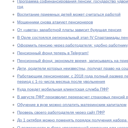
Программа софинансирования пенсии: государство удвоил
год
Воспитание приемных детей может считаться работой
Мошенники снова атакуют пенсионеров
От «цвета» заработной платы зависит будущая пенсия
В Орле состоялся региональный этап IV Спартакиады пе
Оформить пенсию через работодателя: удобно работнику
Пенсионный фонд теперь в Telegram!
Пенсионный фонд: экономьте время, записываясь на при
Дети, родители которых неизвестны, получат право на с
Работающим пенсионерам: с 2018 года полный размер пе
период с 1-го числа месяца после увольнения
Куда поедет мобильная клиентская служба ПФР
В августе ПФР производит перерасчет страховых пенсий
Обучение в вузе можно оплатить материнским капиталом
Проверь своего работодателя через сайт ПФР
До 1 октября можно поменять порядок получения набора 
О возможности выбора управляющей компании или негос