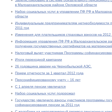
Зарегистрировано в системе обязательного пенсионного 
в Малоархангельском районе Орловской области
Набор социальных услуг в управлении ПФ РФ в Малоарха
области
Индивидуальным предпринимателям нетнеобходимости пр
2011 год
Изменения для плательщиков страховых взносов на 2012 
Информация управления ПФ РФ в Малоархангельском ра
получении государственных сертификатов на материнский
Налоговый вычет участникам Программы софинансирова
Итоги переходной кампании
26 годовщина аварии на Чернобыльской АЭС.
Прием отчетности за 1 квартал 2012 года
Персонифицированному учету – 16 лет
С 1 апреля пенсии увеличатся
Набор социальных услуг подорожал
Государство увеличило взносы участников программы гос
софинансирования пенсии за 2011 год
С жалобами на неправомерный перевод пенсионных нако