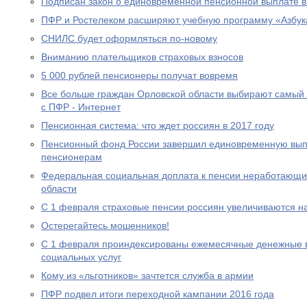
Подписан закон о единовременной пенсионной выплате в
ПФР и Ростелеком расширяют учебную программу «Азбук
СНИЛС будет оформляться по-новому
Вниманию плательщиков страховых взносов
5 000 рублей пенсионеры получат вовремя
Все больше граждан Орловской области выбирают самый
с ПФР - Интернет
Пенсионная система: что ждет россиян в 2017 году
Пенсионный фонд России завершил единовременную выпл
пенсионерам
Федеральная социальная доплата к пенсии неработающи
области
С 1 февраля страховые пенсии россиян увеличиваются н
Остерегайтесь мошенников!
С 1 февраля проиндексированы ежемесячные денежные в
социальных услуг
Кому из «льготников» зачтется служба в армии
ПФР подвел итоги переходной кампании 2016 года