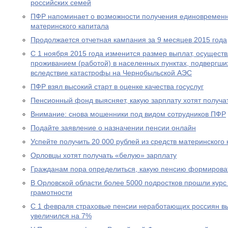
российских семей
ПФР напоминает о возможности получения единовременн
материнского капитала
Продолжается отчетная кампания за 9 месяцев 2015 года
С 1 ноября 2015 года изменится размер выплат, осущест
проживанием (работой) в населенных пунктах, подвергш
вследствие катастрофы на Чернобыльской АЭС
ПФР взял высокий старт в оценке качества госуслуг
Пенсионный фонд выясняет, какую зарплату хотят получа
Внимание: снова мошенники под видом сотрудников ПФР
Подайте заявление о назначении пенсии онлайн
Успейте получить 20 000 рублей из средств материнского
Орловцы хотят получать «белую» зарплату
Гражданам пора определиться, какую пенсию формирова
В Орловской области более 5000 подростков прошли курс
грамотности
С 1 февраля страховые пенсии неработающих россиян в
увеличился на 7%