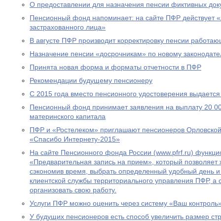
О предоставлении для назначения пенсии фиктивных док
Пенсионный фонд напоминает: на сайте ПФР действует 
застрахованного лица»
В августе ПФР производит корректировку пенсии работа
Назначение пенсии «досрочникам» по новому законодател
Принята новая форма и форматы отчетности в ПФР
Рекомендации будущему пенсионеру
С 2015 года вместо пенсионного удостоверения выдается
Пенсионный фонд принимает заявления на выплату 20 00
материнского капитала
ПФР и «Ростелеком» приглашают пенсионеров Орловской 
«Спасибо Интернету-2015»
На сайте Пенсионного фонда России (www.pfrf.ru) функц
«Предварительная запись на прием», который позволяет 
сэкономив время, выбрать определенный удобный день и
клиентской службы территориального управления ПФР, а
организовать свою работу.
Услуги ПФР можно оценить через систему «Ваш контроль
У будущих пенсионеров есть способ увеличить размер ст