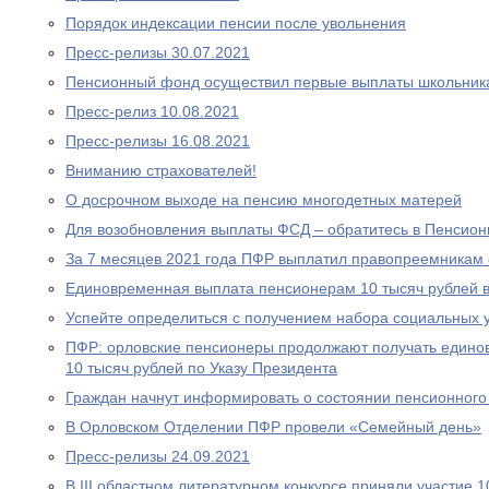
Порядок индексации пенсии после увольнения
Пресс-релизы 30.07.2021
Пенсионный фонд осуществил первые выплаты школьник
Пресс-релиз 10.08.2021
Пресс-релизы 16.08.2021
Вниманию страхователей!
О досрочном выходе на пенсию многодетных матерей
Для возобновления выплаты ФСД – обратитесь в Пенсио
За 7 месяцев 2021 года ПФР выплатил правопреемникам 
Единовременная выплата пенсионерам 10 тысяч рублей в
Успейте определиться с получением набора социальных у
ПФР: орловские пенсионеры продолжают получать едино
10 тысяч рублей по Указу Президента
Граждан начнут информировать о состоянии пенсионного 
В Орловском Отделении ПФР провели «Семейный день»
Пресс-релизы 24.09.2021
В III областном литературном конкурсе приняли участие 