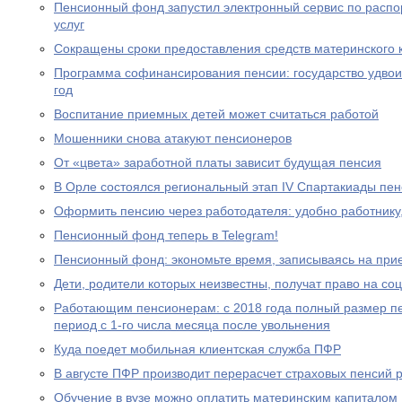
Пенсионный фонд запустил электронный сервис по расп
услуг
Сокращены сроки предоставления средств материнского 
Программа софинансирования пенсии: государство удвоил
год
Воспитание приемных детей может считаться работой
Мошенники снова атакуют пенсионеров
От «цвета» заработной платы зависит будущая пенсия
В Орле состоялся региональный этап IV Спартакиады пе
Оформить пенсию через работодателя: удобно работнику
Пенсионный фонд теперь в Telegram!
Пенсионный фонд: экономьте время, записываясь на при
Дети, родители которых неизвестны, получат право на с
Работающим пенсионерам: с 2018 года полный размер пе
период с 1-го числа месяца после увольнения
Куда поедет мобильная клиентская служба ПФР
В августе ПФР производит перерасчет страховых пенсий
Обучение в вузе можно оплатить материнским капиталом