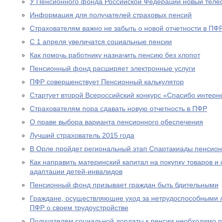
У Пенсионного фонда Российской Федерации новый теле
Информация для получателей страховых пенсий
Страхователям важно не забыть о новой отчетности в ПФ
С 1 апреля увеличатся социальные пенсии
Как помочь работнику назначить пенсию без хлопот
Пенсионный фонд расширяет электронные услуги
ПФР совершенствует Пенсионный калькулятор
Стартует второй Всероссийский конкурс «Спасибо интерн
Страхователям пора сдавать новую отчетность в ПФР
О праве выбора варианта пенсионного обеспечения
Лучший страхователь 2015 года
В Орле пройдет региональный этап Спартакиады пенсион
Как направить материнский капитал на покупку товаров и 
адаптации детей-инвалидов
Пенсионный фонд призывает граждан быть бдительными
Граждане, осуществляющие уход за нетрудоспособными 
ПФР о своем трудоустройстве
Получателям социальной доплаты к пенсии необходимо п