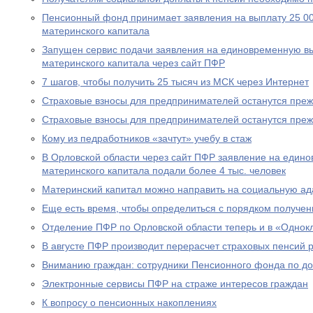
Пенсионный фонд принимает заявления на выплату 25 00
материнского капитала
Запущен сервис подачи заявления на единовременную вы
материнского капитала через сайт ПФР
7 шагов, чтобы получить 25 тысяч из МСК через Интернет
Страховые взносы для предпринимателей останутся пре
Страховые взносы для предпринимателей останутся пре
Кому из педработников «зачтут» учебу в стаж
В Орловской области через сайт ПФР заявление на едино
материнского капитала подали более 4 тыс. человек
Материнский капитал можно направить на социальную а
Еще есть время, чтобы определиться с порядком получен
Отделение ПФР по Орловской области теперь и в «Однок
В августе ПФР производит перерасчет страховых пенсий
Вниманию граждан: сотрудники Пенсионного фонда по до
Электронные сервисы ПФР на страже интересов граждан
К вопросу о пенсионных накоплениях