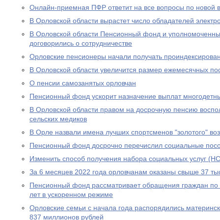
Онлайн-приемная ПФР ответит на все вопросы по новой вы
В Орловской области вырастет число обладателей электр
В Орловской области Пенсионный фонд и уполномоченны
договорились о сотрудничестве
Орловские пенсионеры начали получать проиндексирова
В Орловской области увеличится размер ежемесячных по
О пенсии самозанятых орловчан
Пенсионный фонд ускорит назначение выплат многодетн
В Орловской области правом на досрочную пенсию воспо
сельских медиков
В Орле назвали имена лучших спортсменов "золотого" во
Пенсионный фонд досрочно перечислил социальные посо
Изменить способ получения набора социальных услуг (НС
За 6 месяцев 2022 года орловчанам оказаны свыше 37 тыс
Пенсионный фонд рассматривает обращения граждан по в
лет в ускоренном режиме
Орловские семьи с начала года распорядились материнс
837 миллионов рублей