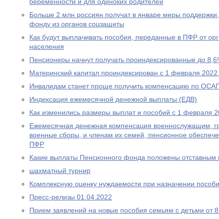
беременности и для одиноких родителей
Больше 2 млн россиян получат в январе меры поддержк
фонду из органов соцзащиты
Как будут выплачивать пособия, переданные в ПФР от ор
населения
Пенсионеры начнут получать проиндексированные до 8,6
Материнский капитал проиндексирован с 1 февраля 2022
Инвалидам станет проще получить компенсацию по ОСА
Индексация ежемесячной денежной выплаты (ЕДВ)
Как изменились размеры выплат и пособий с 1 февраля 2
Ежемесячная денежная компенсация военнослужащим, г
военные сборы, и членам их семей, пенсионное обеспеч
ПФР
Какие выплаты Пенсионного фонда положены отставным 
шахматный турнир
Комплексную оценку нуждаемости при назначении пособ
Пресс-релизы 01.04.2022
Прием заявлений на новые пособия семьям с детьми от 8 