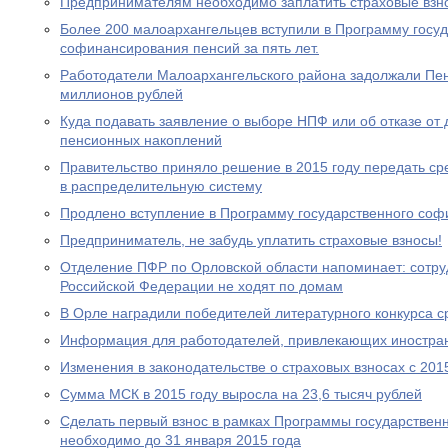
Предпринимателям необходимо заплатить страховые взно
Более 200 малоархангельцев вступили в Программу госу
софинансирования пенсий за пять лет.
Работодатели Малоархангельского района задолжали Пе
миллионов рублей
Куда подавать заявление о выборе НПФ или об отказе о
пенсионных накоплений
Правительство приняло решение в 2015 году передать с
в распределительную систему
Продлено вступление в Программу государственного со
Предприниматель, не забудь уплатить страховые взносы!
Отделение ПФР по Орловской области напоминает: сотр
Российской Федерации не ходят по домам
В Орле наградили победителей литературного конкурса 
Информация для работодателей, привлекающих иностра
Изменения в законодательстве о страховых взносах с 201
Сумма МСК в 2015 году выросла на 23,6 тысяч рублей
Сделать первый взнос в рамках Программы государствен
необходимо до 31 января 2015 года