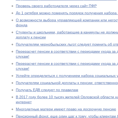
Проверь своего работодателя через сайт ПФР
До 1 октября можно поменять порядок получения набора 
О возможности выбора управляющей компании или негос
фонда
Студенты и школьники, работающие в каникулы не должн
доплату к пенсии
Получателям чернобыльских льгот следует помнить об от
Перерасчет пенсии в соответствии с периодами ухода за 
слухам!
Перерасчет пенсии в соответствии с периодами ухода за 
слухам!
Успейте определиться с получением набора социальных у
Получателям социальной доплаты к пенсии: ответственно
Получать ЕДВ следует по правилам
В 2017 году более 10 тысяч жителей Орловской области 
интернет
Многодетные матери имеют право на досрочную пенсию
Пенсионный фонд: еще один шаг к тому, чтобы клиентам