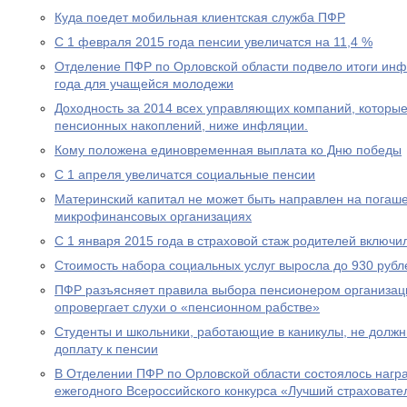
Куда поедет мобильная клиентская служба ПФР
С 1 февраля 2015 года пенсии увеличатся на 11,4 %
Отделение ПФР по Орловской области подвело итоги ин
года для учащейся молодежи
Доходность за 2014 всех управляющих компаний, которы
пенсионных накоплений, ниже инфляции.
Кому положена единовременная выплата ко Дню победы
С 1 апреля увеличатся социальные пенсии
Материнский капитал не может быть направлен на погаше
микрофинансовых организациях
С 1 января 2015 года в страховой стаж родителей включи
Стоимость набора социальных услуг выросла до 930 рубл
ПФР разъясняет правила выбора пенсионером организац
опровергает слухи о «пенсионном рабстве»
Студенты и школьники, работающие в каникулы, не долж
доплату к пенсии
В Отделении ПФР по Орловской области состоялось нагр
ежегодного Всероссийского конкурса «Лучший страховател