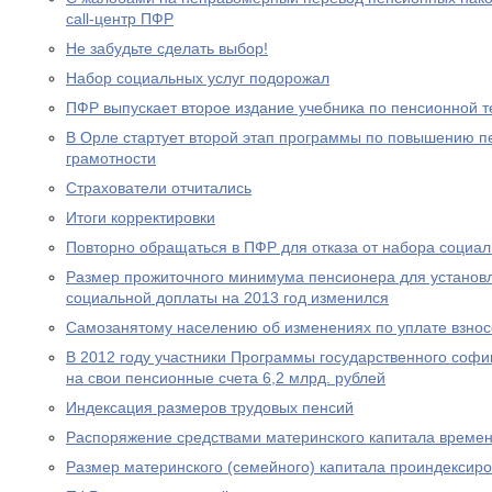
call-центр ПФР
Не забудьте сделать выбор!
Набор социальных услуг подорожал
ПФР выпускает второе издание учебника по пенсионной т
В Орле стартует второй этап программы по повышению п
грамотности
Страхователи отчитались
Итоги корректировки
Повторно обращаться в ПФР для отказа от набора социал
Размер прожиточного минимума пенсионера для устано
социальной доплаты на 2013 год изменился
Самозанятому населению об изменениях по уплате взносо
В 2012 году участники Программы государственного соф
на свои пенсионные счета 6,2 млрд. рублей
Индексация размеров трудовых пенсий
Распоряжение средствами материнского капитала времен
Размер материнского (семейного) капитала проиндексир