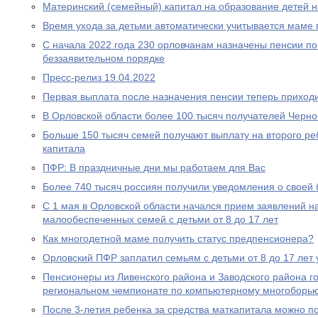
Материнский (семейный) капитал на образование детей 
Время ухода за детьми автоматически учитывается маме
С начала 2022 года 230 орловчанам назначены пенсии по
беззаявительном порядке
Пресс-релиз 19.04.2022
Первая выплата после назначения пенсии теперь приходи
В Орловской области более 100 тысяч получателей Черн
Больше 150 тысяч семей получают выплату на второго ре
капитала
ПФР: В праздничные дни мы работаем для Вас
Более 740 тысяч россиян получили уведомления о своей
С 1 мая в Орловской области начался прием заявлений н
малообеспеченных семей с детьми от 8 до 17 лет
Как многодетной маме получить статус предпенсионера?
Орловский ПФР заплатил семьям с детьми от 8 до 17 лет 
Пенсионеры из Ливенского района и Заводского района г
региональном чемпионате по компьютерному многоборь
После 3-летия ребенка за средства маткапитала можно п