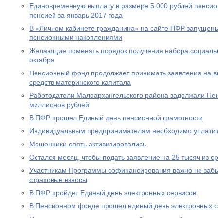
Единовременную выплату в размере 5 000 рублей пенсио
пенсией за январь 2017 года
В «Личном кабинете гражданина» на сайте ПФР запущен
пенсионными накоплениями
Желающие поменять порядок получения набора социальны
октября
Пенсионный фонд продолжает принимать заявления на вы
средств материнского капитала
Работодатели Малоархангельского района задолжали Пе
миллионов рублей
В ПФР прошел Единый день пенсионной грамотности
Индивидуальным предпринимателям необходимо уплатит
Мошенники опять активизировались
Остался месяц, чтобы подать заявление на 25 тысяч из с
Участникам Программы софинансирования важно не забы
страховые взносы
В ПФР пройдет Единый день электронных сервисов
В Пенсионном фонде прошел единый день электронных с