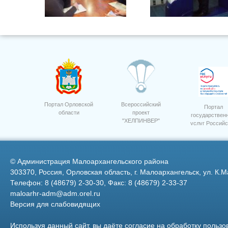
1
Новые технологии
Портал Орловской
Всероссийский
Портал
области
проект
государствен
"ХЕЛПИНВЕР"
услуг Российс
Главный специалист по
Уборка сои на полях ООО
мобилизационной подготовке,
"Дубовицкое"
Федерации
гражданской обороне и
чрезвычайным ситуациям
©
Администрация Малоархангельского района
303370, Россия, Орловская область, г. Малоархангельск, ул. К.М
Телефон: 8 (48679) 2-30-30, Факс: 8 (48679) 2-33-37
maloarhr-adm@adm.orel.ru
Версия для слабовидящих
Кононова Нина Михайловна
4
Используя данный сайт, вы даёте согласие на обработку пользо