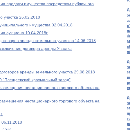
г
ния продажи имущества посредством публичного
Д
э
о участка 26.02.2018
з
униципального имущества 02.04.2018
«
п
ия аукциона 10.04.2018г.
б
договоров аренды земельных участков 14.06.2018
М
«
заключение договора аренды Участка
о
Д
э
договоров аренды земельного участка 29.08.2018
з
в
ОО "Плещеевский крахмальный завод"
р
о размещения нестационарного торгового объекта на
с
Д
о размещения нестационарного торгового объекта на
э
з
п
11
т
 06.11.2018
р
о