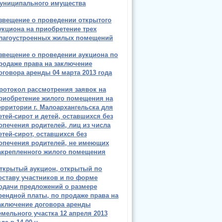
униципального имущества
звещение о проведении открытого
укциона на приобретение трех
лагоустроенных жилых помещений
звещение о проведении аукциона по
родаже права на заключение
оговора аренды 04 марта 2013 года
ротокол рассмотрения заявок на
риобретение жилого помещения на
ерритории г. Малоархангельска для
етей-сирот и детей, оставшихся без
опечения родителей, лиц из числа
етей-сирот, оставшихся без
опечения родителей, не имеющих
акрепленного жилого помещения
ткрытый аукцион, открытый по
оставу участников и по форме
одачи предложений о размере
рендной платы, по продаже права на
аключение договора аренды
емельного участка 12 апреля 2013