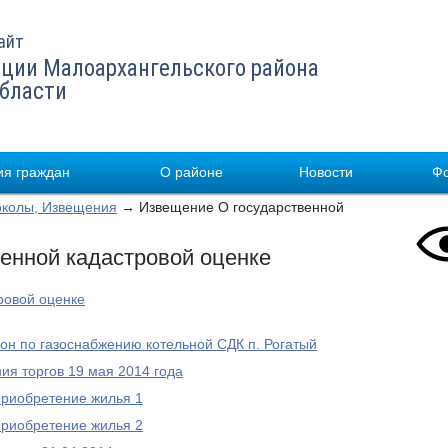
айт
ции Малоархангельского района
области
я граждан
О районе
Новости
Ф
околы, Извещения
→ Извещение О государственной
енной кадастровой оценке
ровой оценке
он по газоснабжению котельной СДК п. Рогатый
ия торгов 19 мая 2014 года
приобретение жилья 1
приобретение жилья 2