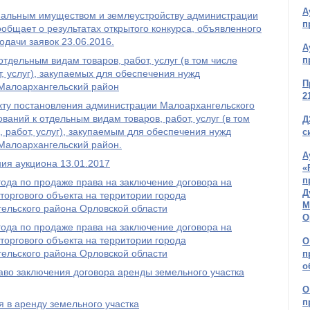
А
альным имуществом и землеустройству администрации
п
общает о результатах открытого конкурса, объявленного
подачи заявок 23.06.2016.
А
тдельным видам товаров, работ, услуг (в том числе
п
, услуг), закупаемых для обеспечения нужд
П
Малоархангельский район
2
екту постановления администрации Малоархангельского
аний к отдельным видам товаров, работ, услуг (в том
Д
, работ, услуг), закупаемым для обеспечения нужд
с
Малоархангельский район.
А
ия аукциона 13.01.2017
«
п
года по продаже права на заключение договора на
Д
оргового объекта на территории города
М
ельского района Орловской области
О
года по продаже права на заключение договора на
оргового объекта на территории города
О
ельского района Орловской области
п
о
аво заключения договора аренды земельного участка
О
п
 в аренду земельного участка