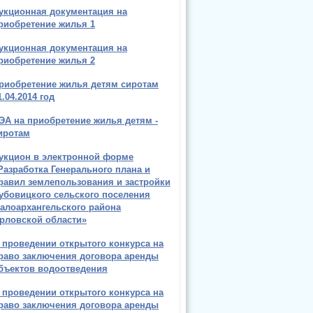
укционная документация на
риобретение жилья 1
укционная документация на
риобретение жилья 2
риобретение жилья детям сиротам
1.04.2014 год
ЭА на приобретение жилья детям -
иротам
укцион в электронной форме
Разработка Генерального плана и
равил землепользования и застройки
убовицкого сельского поселения
алоархангельского района
рловской области»
 проведении открытого конкурса на
раво заключения договора аренды
бъектов водоотведения
 проведении открытого конкурса на
раво заключения договора аренды