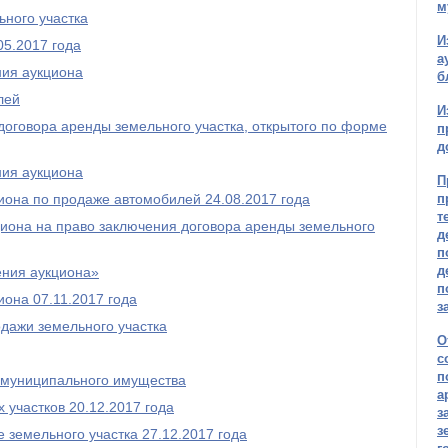
м
ного участка
И
05.2017 года
а
ния аукциона
б
лей
И
договора аренды земельного участка, открытого по форме
п
д
ния аукциона
П
иона по продаже автомобилей 24.08.2017 года
п
т
иона на право заключения договора аренды земельного
д
п
д
ения аукциона»
п
она 07.11.2017 года
з
дажи земельного участка
О
с
п
 муниципального имущества
а
 участков 20.12.2017 года
з
з
 земельного участка 27.12.2017 года