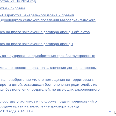
отам 21.04.2014 год
етям - сиротам
«Разработка Генерального плана и правил
 Дубовицкого сельского поселения Малоархангельского
рса на право заключения договора аренды объектов
рса на право заключения договора аренды
того аукциона на приобретение трех благоустроенных
иона по продаже права на заключение договора аренды
 на приобретение жилого помещения на территории г.
ирот и детей, оставшихся без попечения родителей, лиц
ихся без попечения родителей, не имеющих закрепленного
о составу участников и по форме подачи предложений о
продаже права на заключение договора аренды
013 года в 14.00 ч.
Г