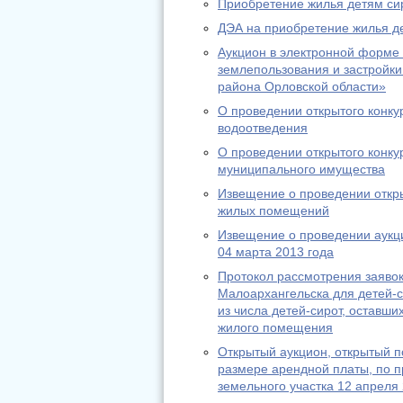
Приобретение жилья детям сир
ДЭА на приобретение жилья д
Аукцион в электронной форме 
землепользования и застройки
района Орловской области»
О проведении открытого конку
водоотведения
О проведении открытого конку
муниципального имущества
Извещение о проведении откры
жилых помещений
Извещение о проведении аукц
04 марта 2013 года
Протокол рассмотрения заявок
Малоархангельска для детей-с
из числа детей-сирот, оставш
жилого помещения
Открытый аукцион, открытый п
размере арендной платы, по 
земельного участка 12 апреля 2