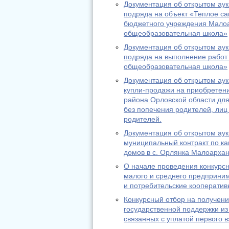
Документация об открытом аук
подряда на объект «Теплое с
бюджетного учреждения Малоа
общеобразовательная школа»
Документация об открытом аук
подряда на выполнение работ
общеобразовательная школа»
Документация об открытом аук
купли-продажи на приобретен
района Орловской области для
без попечения родителей, лиц 
родителей.
Документация об открытом аук
муниципальный контракт по ка
домов в с. Орлянка Малоархан
О начале проведения конкурс
малого и среднего предприним
и потребительские кооператив
Конкурсный отбор на получени
государственной поддержки из 
связанных с уплатой первого в