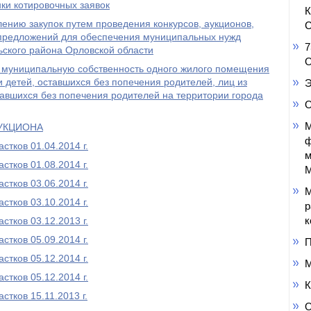
ки котировочных заявок
ению закупок путем проведения конкурсов, аукционов,
С
в предложений для обеспечения муниципальных нужд
7
ского района Орловской области
О
 муниципальную собственность одного жилого помещения
и детей, оставшихся без попечения родителей, лиц из
Э
ставшихся без попечения родителей на территории города
О
М
УКЦИОНА
ф
тков 01.04.2014 г.
м
тков 01.08.2014 г.
М
тков 03.06.2014 г.
М
тков 03.10.2014 г.
р
к
тков 03.12.2013 г.
тков 05.09.2014 г.
П
тков 05.12.2014 г.
М
тков 05.12.2014 г.
К
тков 15.11.2013 г.
О