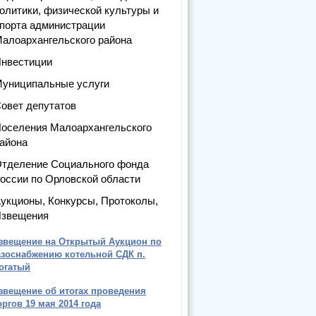
олитики, физической культуры и
порта администрации
алоархангельского района
нвестиции
униципальные услуги
овет депутатов
оселения Малоархангельского
айона
тделение Социального фонда
оссии по Орловской области
укционы, Конкурсы, Протоколы,
звещения
звещение на Открытый Аукцион по
азоснабжению котельной СДК п.
огатый
звещение об итогах проведения
оргов 19 мая 2014 года