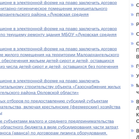
ционе в электронной форме на право заключить договор
О
анитарно-гигиеническое помещение муниципального
рхангельского района «Луковская средняя
П
Р
ционе в электронной форме на право заключить договор
С
 по текущему ремонту здания МБОУ «Луковская средняя
С
ционе в электронной форме на право заключить договор
П
ие жилого помещения на территории Малоархангельского
В
 обеспечения жильем детей-сирот и детей, оставшихся
Г
из числа детей-сирот и детей, оставшихся без попечения
У
ционе в электронной форме на право заключить
М
питальному строительству объекта «Газоснабжение жилых
ч
гельского района Орловской области»
ных отборов по предоставлению субсидий субъектам
ательства, включая крестьянские (фермерские) хозяйства
ы
е субъектами малого и среднего предпринимательства
С
областного бюджета в виде субсидирования части затрат,
зноса (аванса) по договорам лизинга оборудования.