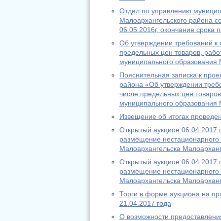
Отдел по управлению муницип
Малоархангельского района со
06.05.2016г, окончание срока 
Об утверждении требований к о
предельных цен товаров, работ
муниципального образования 
Пояснительная записка к про
района «Об утверждении требов
числе предельных цен товаров
муниципального образования 
Извещение об итогах проведен
Открытый аукцион 06.04.2017 
размещение нестационарного т
Малоархангельска Малоарханг
Открытый аукцион 06.04.2017 
размещение нестационарного т
Малоархангельска Малоарханг
Торги в форме аукциона на пр
21.04.2017 года
О возможности предоставления