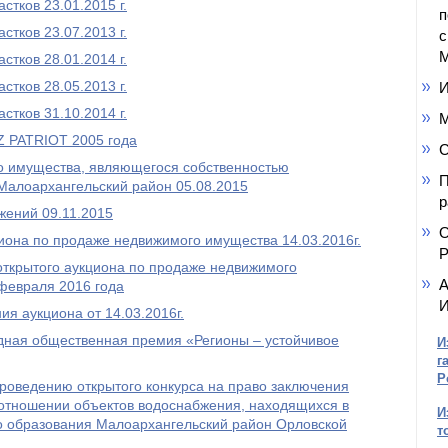
тков 23.01.2015 г.
п
тков 23.07.2013 г.
с
М
тков 28.01.2014 г.
тков 28.05.2013 г.
И
тков 31.10.2014 г.
М
Z PATRIOT 2005 года
С
о имущества, являющегося собственностью
П
Малоархангельский район 05.08.2015
р
жений 09.11.2015
О
иона по продаже недвижимого имущества 14.03.2016г.
Р
открытого аукциона по продаже недвижимого
А
февраля 2016 года
И
я аукциона от 14.03.2016г.
одная общественная премия «Регионы – устойчивое
И
г
Р
роведению открытого конкурса на право заключения
 отношении объектов водоснабжения, находящихся в
И
о образования Малоархангельский район Орловской
т