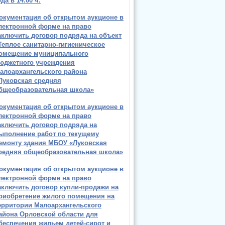
ода в 14.00 ч.
окументация об открытом аукционе в
лектронной форме на право
аключить договор подряда на объект
Теплое санитарно-гигиеническое
омещение муниципального
юджетного учреждения
алоархангельского района
Луковская средняя
бщеобразовательная школа»
окументация об открытом аукционе в
лектронной форме на право
аключить договор подряда на
ыполнение работ по текущему
емонту здания МБОУ «Луковская
редняя общеобразовательная школа»
окументация об открытом аукционе в
лектронной форме на право
аключить договор купли-продажи на
риобретение жилого помещения на
ерритории Малоархангельского
айона Орловской области для
беспечения жильем детей-сирот и