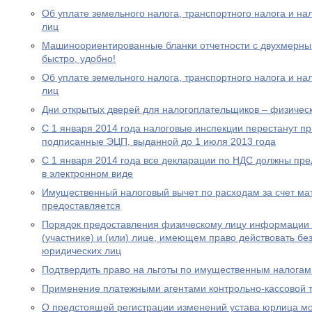
Об уплате земельного налога, транспортного налога и на
лиц
Машиноориентированные бланки отчетности с двухмерным
быстро, удобно!
Об уплате земельного налога, транспортного налога и на
лиц
Дни открытых дверей для налогоплательщиков – физическ
С 1 января 2014 года налоговые инспекции перестанут п
подписанные ЭЦП, выданной до 1 июля 2013 года
С 1 января 2014 года все декларации по НДС должны пре
в электронном виде
Имущественный налоговый вычет по расходам за счет мат
предоставляется
Порядок предоставления физическому лицу информации о
(участнике) и (или) лице, имеющем право действовать бе
юридических лиц
Подтвердить право на льготы по имущественным налогам
Применение платежными агентами контрольно-кассовой 
О предстоящей регистрации изменений устава юрлица мо