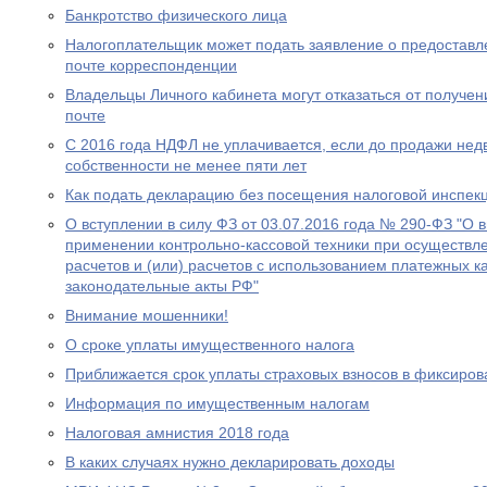
Банкротство физического лица
Налогоплательщик может подать заявление о предоставл
почте корреспонденции
Владельцы Личного кабинета могут отказаться от получе
почте
С 2016 года НДФЛ не уплачивается, если до продажи нед
собственности не менее пяти лет
Как подать декларацию без посещения налоговой инспек
О вступлении в силу ФЗ от 03.07.2016 года № 290-ФЗ "О 
применении контрольно-кассовой техники при осуществл
расчетов и (или) расчетов с использованием платежных к
законодательные акты РФ"
Внимание мошенники!
О сроке уплаты имущественного налога
Приближается срок уплаты страховых взносов в фиксиро
Информация по имущественным налогам
Налоговая амнистия 2018 года
В каких случаях нужно декларировать доходы