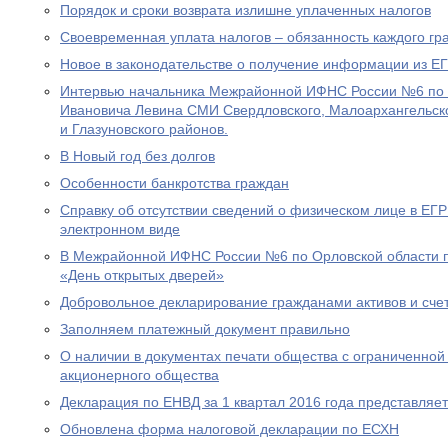
Порядок и сроки возврата излишне уплаченных налогов
Своевременная уплата налогов – обязанность каждого г
Новое в законодательстве о получение информации из 
Интервью начальника Межрайонной ИФНС России №6 по 
Ивановича Левина СМИ Свердловского, Малоархангельско
и Глазуновского районов.
В Новый год без долгов
Особенности банкротства граждан
Справку об отсутствии сведений о физическом лице в ЕГ
электронном виде
В Межрайонной ИФНС России №6 по Орловской области п
«День открытых дверей»
Добровольное декларирование гражданами активов и сче
Заполняем платежный документ правильно
О наличии в документах печати общества с ограниченной
акционерного общества
Декларация по ЕНВД за 1 квартал 2016 года представляе
Обновлена форма налоговой декларации по ЕСХН