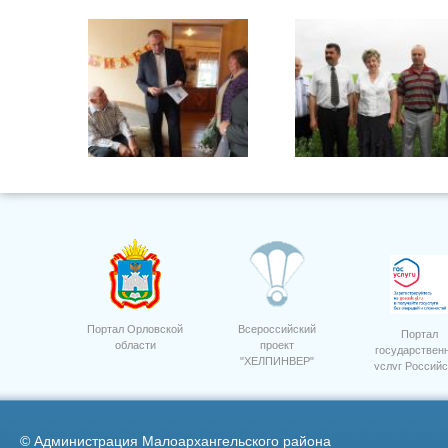
Семинар приемка посев 3
Портал Орловской
Всероссийский
Портал
области
проект
государствен
"ХЕЛПИНВЕР"
услуг Российс
20
Федерации
©
Администрация Малоархангельского района