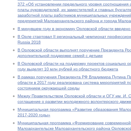
372 «Об установлении предельного уровня соотношения
платы руководителей, их заместителей и главных бухгал
заработной платы работников муниципальных учреждени
предприятий Малоархангельского района и города Малоа
В минувшем году в экономику Орловской области введено 
В Орле стартовал II региональный чемпионат профессиона
Russia 2018
В Орловской области выполнят поручение Президента Ро
дополнительной поддержке семей с детьми
В Орловской области на поддержку проектов социально 
году выделят 10 млн рублей из областного бюджета
В рамках поручения Президента РФ Владимира Путина П
области в 2017 году реализована система мероприятий 
состоянием окружающей среды
Между Правительством Орловской области и ОГУ им. И. С
соглашение о развитии молодежного волонтерского движ
Муниципальная программа «Развитие образования Малоа
2017-2020 годы»
Муниципальная программа «Формирование современной г
Малоархангельске Малоархангельского района Орловской 