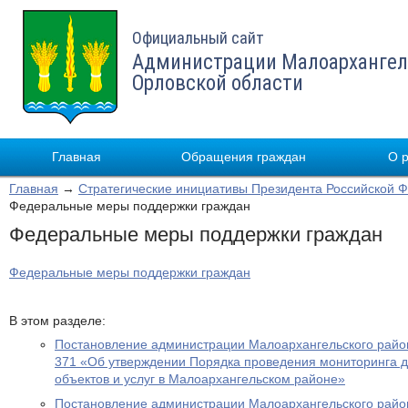
Официальный сайт
Администрации Малоархангел
Орловской области
Главная
Обращения граждан
О 
Главная
→
Стратегические инициативы Президента Российской 
Федеральные меры поддержки граждан
Федеральные меры поддержки граждан
Федеральные меры поддержки граждан
В этом разделе:
Постановление администрации Малоархангельского район
371 «Об утверждении Порядка проведения мониторинга д
объектов и услуг в Малоархангельском районе»
Постановление администрации Малоархангельского район