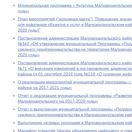
Муниципальная программа « Культура Малоархангельског
годы»
План мероприятий ("дорожная карта") "Повышение значен
для инвалидов объектов и услуг в Малоархангельском рай
2020 годы)"
Постановление администрации Малоархангельского район
№342 «Об утверждении муниципальной Программы «Подд
среднего предпринимательства на территории Малоархан
2020 годы»
Постановление администрации Малоархангельского район
№71 «О внесении изменений в постановление администр
района от 01 сентября 2016 года №228 «О создании инф
О реализации мероприятий муниципальной программы « 
района на 2017-2021 годы»
Отчет о реализации муниципальной программы «Развити
Малоархангельского на 2017-2020 годы»
Отчет о выполнении муниципальной программы «Поддерж
среднего предпринимательства в Малоархангельском рай
Выполнение целевых программ в Малоархангельском ра
Марафон открытий Центра образования цифрового и гум