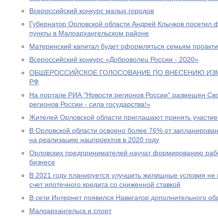
Всероссийский конкурс малых городов
Губернатор Орловской области Андрей Клычков посетил 
пункты в Малоархангельском районе
Материнский капитал будет оформляться семьям проакт
Всероссийский конкурс «Доброволец России - 2020»
ОБЩЕРОССИЙСКОЕ ГОЛОСОВАНИЕ ПО ВНЕСЕНИЮ ИЗ
РФ
На портале РИА "Новости регионов России" размещен Св
регионов России - сила государства!»
Жителей Орловской области приглашают принять участие
В Орловской области освоено более 76% от запланиров
на реализацию нацпроектов в 2020 году
Орловских предпринимателей научат формированию раб
бизнесе
В 2021 году планируется улучшить жилищные условия не 
счет ипотечного кредита со сниженной ставкой
В сети Интернет появился Навигатор дополнительного об
Малоархангельск и спорт