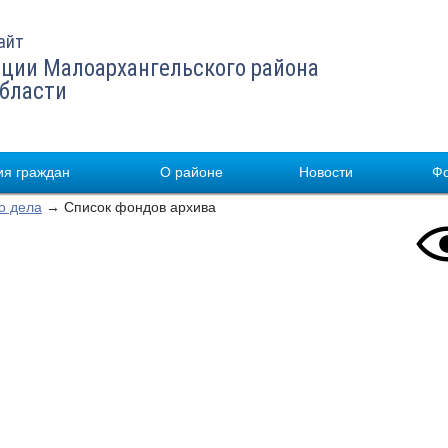
айт
ции Малоархангельского района
области
я граждан
О районе
Новости
Ф
о дела
→ Список фондов архива