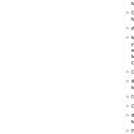
М
О
М
И
М
у
м
М
О
Ф
М
Г
Ф
М
П