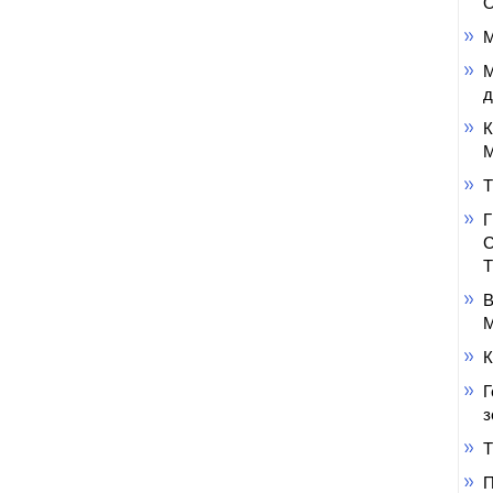
О
М
М
д
К
М
Т
В
М
К
Г
з
Т
П