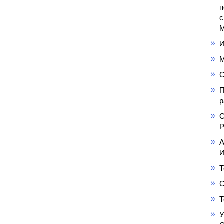
п
с
М
И
М
С
П
р
О
Р
А
И
Т
С
Т
У