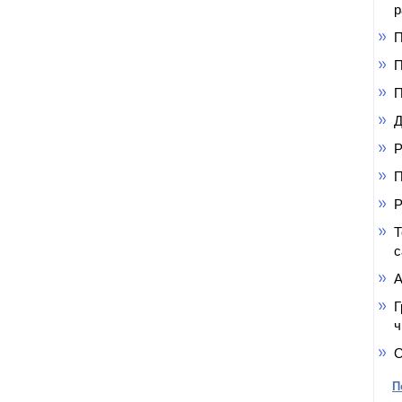
р
П
П
П
Д
Р
П
Р
Т
с
А
Г
ч
О
П