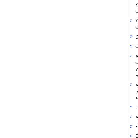
С
7
О
Э
О
М
ф
м
М
М
р
к
П
М
К
О