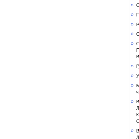
О
П
Р
С
С
П
В
Г
У
М
ч
С