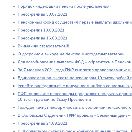
Порядок индексации пенсии после увольнения
Пресс-релизы 30.07.2021
Пенсионный фонд осуществил первые выплаты школьник
Пресс-релиз 10.08.2021
Пресс-релизы 16.08.2021
Вниманию страхователей!
О досрочном выходе на пенсию многодетных матерей
Для возобновления выплаты ФСД – обратитесь в Пенсио
За 7 месяцев 2021 года ПФР выплатил правопреемникам 
Единовременная выплата пенсионерам 10 тысяч рублей в
Успейте определиться с получением набора социальных у
ПФР: орловские пенсионеры продолжают получать едино
10 тысяч рублей по Указу Президента
Граждан начнут информировать о состоянии пенсионного 
В Орловском Отделении ПФР провели «Семейный день»
Пресс-релизы 24.09.2021
В III областном литературном конкурсе приняли участие 