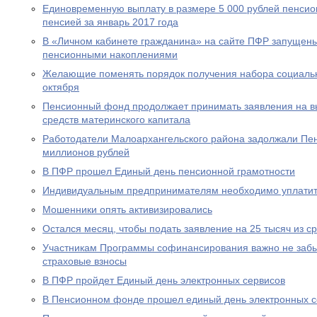
Единовременную выплату в размере 5 000 рублей пенсио
пенсией за январь 2017 года
В «Личном кабинете гражданина» на сайте ПФР запущен
пенсионными накоплениями
Желающие поменять порядок получения набора социальны
октября
Пенсионный фонд продолжает принимать заявления на вы
средств материнского капитала
Работодатели Малоархангельского района задолжали Пе
миллионов рублей
В ПФР прошел Единый день пенсионной грамотности
Индивидуальным предпринимателям необходимо уплатит
Мошенники опять активизировались
Остался месяц, чтобы подать заявление на 25 тысяч из с
Участникам Программы софинансирования важно не забы
страховые взносы
В ПФР пройдет Единый день электронных сервисов
В Пенсионном фонде прошел единый день электронных с