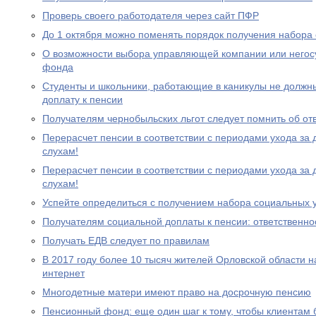
Проверь своего работодателя через сайт ПФР
До 1 октября можно поменять порядок получения набора 
О возможности выбора управляющей компании или негос
фонда
Студенты и школьники, работающие в каникулы не должн
доплату к пенсии
Получателям чернобыльских льгот следует помнить об от
Перерасчет пенсии в соответствии с периодами ухода за 
слухам!
Перерасчет пенсии в соответствии с периодами ухода за 
слухам!
Успейте определиться с получением набора социальных у
Получателям социальной доплаты к пенсии: ответственно
Получать ЕДВ следует по правилам
В 2017 году более 10 тысяч жителей Орловской области 
интернет
Многодетные матери имеют право на досрочную пенсию
Пенсионный фонд: еще один шаг к тому, чтобы клиентам