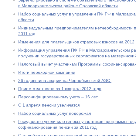
Зарегистрировано в системе обязательного пенсионного 
в Малоархангельском районе Орловской области
Набор социальных услуг в управлении ПФ РФ в Малоарха
области
Индивидуальным предпринимателям нетнеобходимости пр
2011 год
Изменения для плательщиков страховых взносов на 2012 
Информация управления ПФ РФ в Малоархангельском ра
получении государственных сертификатов на материнский
Налоговый вычет участникам Программы софинансирова
Итоги переходной кампании
26 годовщина аварии на Чернобыльской АЭС.
Прием отчетности за 1 квартал 2012 года
Персонифицированному учету – 16 лет
С 1 апреля пенсии увеличатся
Набор социальных услуг подорожал
Государство увеличило взносы участников программы гос
софинансирования пенсии за 2011 год
С жалобами на неправомерный перевод пенсионных нако