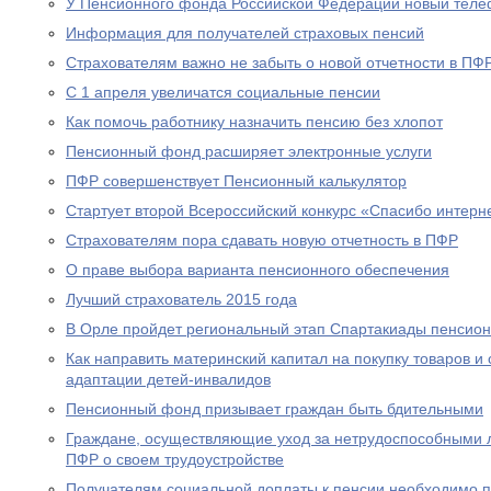
У Пенсионного фонда Российской Федерации новый теле
Информация для получателей страховых пенсий
Страхователям важно не забыть о новой отчетности в ПФ
С 1 апреля увеличатся социальные пенсии
Как помочь работнику назначить пенсию без хлопот
Пенсионный фонд расширяет электронные услуги
ПФР совершенствует Пенсионный калькулятор
Стартует второй Всероссийский конкурс «Спасибо интерн
Страхователям пора сдавать новую отчетность в ПФР
О праве выбора варианта пенсионного обеспечения
Лучший страхователь 2015 года
В Орле пройдет региональный этап Спартакиады пенсион
Как направить материнский капитал на покупку товаров и 
адаптации детей-инвалидов
Пенсионный фонд призывает граждан быть бдительными
Граждане, осуществляющие уход за нетрудоспособными 
ПФР о своем трудоустройстве
Получателям социальной доплаты к пенсии необходимо п