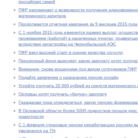
российских семей
ПФР напоминает о возможности получения единовременн
материнского капитала
Продолжается отчетная кампания за 9 месяцев 2015 года
С 1 ноября 2015 года изменится размер выплат, осущест
проживанием (работой) в населенных пунктах, подвергш
вследствие катастрофы на Чернобыльской АЭС
ПФР взял высокий старт в оценке качества госуслуг
Пенсионный фонд выясняет, какую зарплату хотят получа
Внимание: снова мошенники под видом сотрудников ПФР
Подайте заявление о назначении пенсии онлайн
Успейте получить 20 000 рублей из средств материнского
Орловцы хотят получать «белую» зарплату
Гражданам пора определиться, какую пенсию формирова
В Орловской области более 5000 подростков прошли курс
грамотности
С 1 февраля страховые пенсии неработающих россиян в
увеличился на 7%