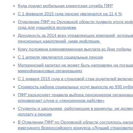
Куда поедет мобильная клиентская служба ПФР
С 1 февраля 2015 года пенсии увеличатся на 11,4 %
Отделение ПФР по Орловской области подвело итоги ин
года для учащейся молодежи
Доходность за 2014 всех управляющих компаний, которы
пенсионных накоплений, ниже инфляции.
Кому положена единовременная выплата ко Дню победы
С 1 апреля увеличатся социальные пенсии
Материнский капитал не может быть направлен на погаше
микрофинансовых организациях
С 1 января 2015 года в страховой стаж родителей включи
Стоимость набора социальных услуг выросла до 930 рубл
ПФР разъясняет правила выбора пенсионером организац
опровергает слухи о «пенсионном рабстве»
Студенты и школьники, работающие в каникулы, не долж
доплату к пенсии
В Отделении ПФР по Орловской области состоялось нагр
ежегодного Всероссийского конкурса «Лучший страховател