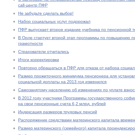
call-центр ПФР
Не забудьте сделать выбор!
Набор социальных услуг подорожал
ПФР выпускает второе издание учебника по пенсионной т
В Орле стартует второй этап программы по повышению п
грамотности
Страхователи отчитались
Итоги корректировки
Повторно обращаться в ПФР для отказа от набора социал
Размер прожиточного минимума пенсионера для устано
социальной доплаты на 2013 год изменился
Самозанятому населению об изменениях по уплате взносо
В 2012 году участники Программы государственного соф
на свои пенсионные счета 6,2 млрд. рублей
Индексация размеров трудовых пенсий
Распоряжение средствами материнского капитала времен
Размер материнского (семейного) капитала проиндексир