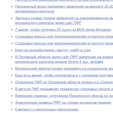
Пенсионный фонд принимает заявления на выплату 25 00
материнского капитала
Запущен сервис подачи заявления на единовременную вы
материнского капитала через сайт ПФР
7 шагов, чтобы получить 25 тысяч из МСК через Интернет
Страховые взносы для предпринимателей останутся пре
Страховые взносы для предпринимателей останутся пре
Кому из педработников «зачтут» учебу в стаж
В Орловской области через сайт ПФР заявление на едино
материнского капитала подали более 4 тыс. человек
Материнский капитал можно направить на социальную а
Еще есть время, чтобы определиться с порядком получен
Отделение ПФР по Орловской области теперь и в «Однок
В августе ПФР производит перерасчет страховых пенсий
Вниманию граждан: сотрудники Пенсионного фонда по до
Электронные сервисы ПФР на страже интересов граждан
К вопросу о пенсионных накоплениях