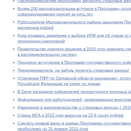
Предпринимателям необходимо заплатить страховые взно
Более 200 малоархангельцев вступили в Программу госу
софинансирования пенсий за пять лет.
Работодатели Малоархангельского района задолжали Пе
миллионов рублей
Куда подавать заявление о выборе НПФ или об отказе о
пенсионных накоплений
Правительство приняло решение в 2015 году передать с
в распределительную систему
Продлено вступление в Программу государственного со
Предприниматель, не забудь уплатить страховые взносы!
Отделение ПФР по Орловской области напоминает: сотр
Российской Федерации не ходят по домам
В Орле наградили победителей литературного конкурса 
Информация для работодателей, привлекающих иностра
Изменения в законодательстве о страховых взносах с 201
Сумма МСК в 2015 году выросла на 23,6 тысяч рублей
Сделать первый взнос в рамках Программы государствен
необходимо до 31 января 2015 года