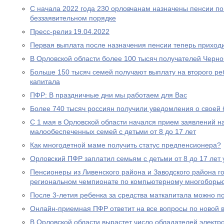
С начала 2022 года 230 орловчанам назначены пенсии по
беззаявительном порядке
Пресс-релиз 19.04.2022
Первая выплата после назначения пенсии теперь приходи
В Орловской области более 100 тысяч получателей Черн
Больше 150 тысяч семей получают выплату на второго ре
капитала
ПФР: В праздничные дни мы работаем для Вас
Более 740 тысяч россиян получили уведомления о своей
С 1 мая в Орловской области начался прием заявлений н
малообеспеченных семей с детьми от 8 до 17 лет
Как многодетной маме получить статус предпенсионера?
Орловский ПФР заплатил семьям с детьми от 8 до 17 лет 
Пенсионеры из Ливенского района и Заводского района г
региональном чемпионате по компьютерному многоборь
После 3-летия ребенка за средства маткапитала можно п
Онлайн-приемная ПФР ответит на все вопросы по новой вы
В Орловской области вырастет число обладателей электр