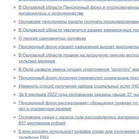
В Орловской области Пенсионный фонд и уполномоченны
договорились о сотрудничестве
Орловские пенсионеры начали получать проиндексирова
В Орловской области увеличится размер ежемесячных по
О пенсии самозанятых орловчан
Пенсионный фонд ускорит назначение выплат многодетн
В Орловской области правом на досрочную пенсию воспо
сельских медиков
В Орле назвали имена лучших спортсменов "золотого" во
Пенсионный фонд досрочно перечислил социальные посо
Изменить способ получения набора социальных услуг (НС
За 6 месяцев 2022 года орловчанам оказаны свыше 37 тыс
Пенсионный фонд рассматривает обращения граждан по в
лет в ускоренном режиме
Орловские семьи с начала года распорядились материнс
837 миллионов рублей
6 млн россиян используют кодовое слово для получения 
телефону ЕКЦ