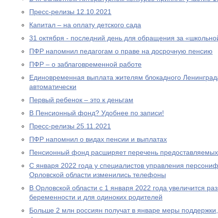
Пресс-релизы 12.10.2021
Капитал – на оплату детского сада
31 октября - последний день для обращения за «школьно
ПФР напомнил педагогам о праве на досрочную пенсию
ПФР – о заблаговременной работе
Единовременная выплата жителям блокадного Ленинграда
автоматически
Первый ребенок – это к деньгам
В Пенсионный фонд? Удобнее по записи!
Пресс-релизы 25.11.2021
ПФР напомнил о видах пенсии и выплатах
Пенсионный фонд расширяет перечень предоставляемых
С января 2022 года у специалистов управления персони
Орловской области изменились телефоны
В Орловской области с 1 января 2022 года увеличится р
беременности и для одиноких родителей
Больше 2 млн россиян получат в январе меры поддержк