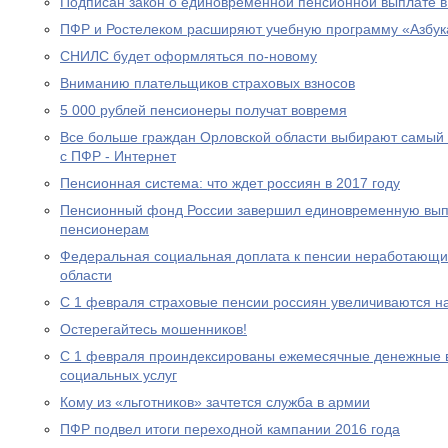
Подписан закон о единовременной пенсионной выплате в
ПФР и Ростелеком расширяют учебную программу «Азбук
СНИЛС будет оформляться по-новому
Вниманию плательщиков страховых взносов
5 000 рублей пенсионеры получат вовремя
Все больше граждан Орловской области выбирают самый
с ПФР - Интернет
Пенсионная система: что ждет россиян в 2017 году
Пенсионный фонд России завершил единовременную выпл
пенсионерам
Федеральная социальная доплата к пенсии неработающи
области
С 1 февраля страховые пенсии россиян увеличиваются н
Остерегайтесь мошенников!
С 1 февраля проиндексированы ежемесячные денежные в
социальных услуг
Кому из «льготников» зачтется служба в армии
ПФР подвел итоги переходной кампании 2016 года