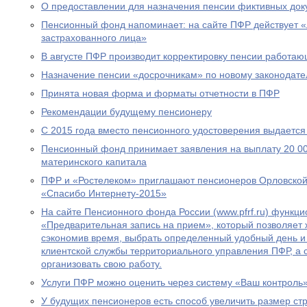
О предоставлении для назначения пенсии фиктивных док
Пенсионный фонд напоминает: на сайте ПФР действует 
застрахованного лица»
В августе ПФР производит корректировку пенсии работа
Назначение пенсии «досрочникам» по новому законодател
Принята новая форма и форматы отчетности в ПФР
Рекомендации будущему пенсионеру
С 2015 года вместо пенсионного удостоверения выдается
Пенсионный фонд принимает заявления на выплату 20 00
материнского капитала
ПФР и «Ростелеком» приглашают пенсионеров Орловской 
«Спасибо Интернету-2015»
На сайте Пенсионного фонда России (www.pfrf.ru) функц
«Предварительная запись на прием», который позволяет 
сэкономив время, выбрать определенный удобный день и
клиентской службы территориального управления ПФР, а
организовать свою работу.
Услуги ПФР можно оценить через систему «Ваш контроль
У будущих пенсионеров есть способ увеличить размер ст