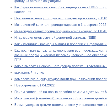
фонду из органов соцзащиты
Как будут выплачивать пособия, переданные в ПФР от ор
населения
Пенсионеры начнут получать проиндексированные до 8,6
Материнский капитал проиндексирован с 1 февраля 2022
Инвалидам станет проще получить компенсацию по ОСА
Индексация ежемесячной денежной выплаты (ЕДВ)
Как изменились размеры выплат и пособий с 1 февраля 2
Ежемесячная денежная компенсация военнослужащим, г
военные сборы, и членам их семей, пенсионное обеспеч
ПФР
Какие выплаты Пенсионного фонда положены отставным 
шахматный турнир
Комплексную оценку нуждаемости при назначении пособ
Пресс-релизы 01.04.2022
Прием заявлений на новые пособия семьям с детьми от 8 
Материнский (семейный) капитал на образование детей 
Время ухода за детьми автоматически учитывается маме