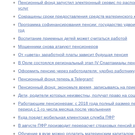
Пенсионный фонд запустил электронный сервис по расп
услуг
Сокращены сроки предоставления средств материнского 
Программа софинансирования пенсии: государство удвоил
год
Воспитание приемных детей может считаться работой
Мошенники снова атакуют пенсионеров
От «цвета» заработной платы зависит будущая пенсия
В Орле состоялся региональный этап IV Спартакиады пе
Оформить пенсию через работодателя: удобно работнику
Пенсионный фонд теперь в Telegram!
Пенсионный фонд: экономьте время, записываясь на при
Дети, родители которых неизвестны, получат право на с
Работающим пенсионерам: с 2018 года полный размер пе
период с 1-го числа месяца после увольнения
Куда поедет мобильная клиентская служба ПФР
В августе ПФР производит перерасчет страховых пенсий
Обучение в вузе можно оплатить материнским капиталом