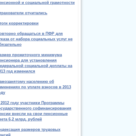
енсионной и социальной грамотности
трахователи отчитались
тоги корректировки
овторно обращаться в ПФР для
тказа от набора социальных услуг не
бязательно
азмер прожиточного минимума
енсионера для установления
едеральной социальной доплаты на
013 год изменился
амозанятому населению об
зменениях по уплате взносов в 2013
оду
 2012 году участники Программы
осударственного софинансирования
енсии внесли на свои пенсионные
чета 6,2 млрд. рублей
ндексация размеров трудовых
енсий