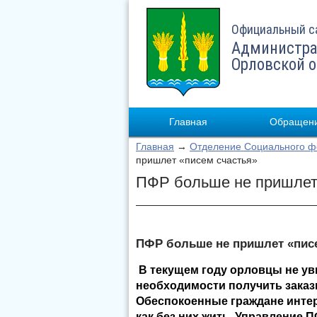
Официальный с
Администра
Орловской 
Главная
Обращени
Главная
→
Отделение Социального фо
пришлет «писем счастья»
ПФР больше не пришлет
ПФР больше не пришлет «пис
В текущем году орловцы не ув
необходимости получить заказ
Обеспокоенные граждане интер
как без них жить. Управление