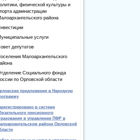
олитики, физической культуры и
порта администрации
алоархангельского района
нвестиции
униципальные услуги
овет депутатов
оселения Малоархангельского
айона
тделение Социального фонда
оссии по Орловской области
рловские предложения в Народную
рограмму
арегистрировано в системе
бязательного пенсионного
трахования в управлении ПФР в
алоархангельском районе Орловской
бласти