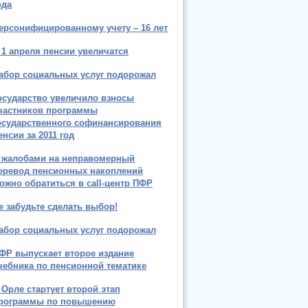
ода
ерсонифицированному учету – 16 лет
 1 апреля пенсии увеличатся
абор социальных услуг подорожал
осударство увеличило взносы
частников программы
осударственного софинансирования
енсии за 2011 год
 жалобами на неправомерный
еревод пенсионных накоплений
ожно обратиться в call-центр ПФР
е забудьте сделать выбор!
абор социальных услуг подорожал
ФР выпускает второе издание
чебника по пенсионной тематике
 Орле стартует второй этап
рограммы по повышению