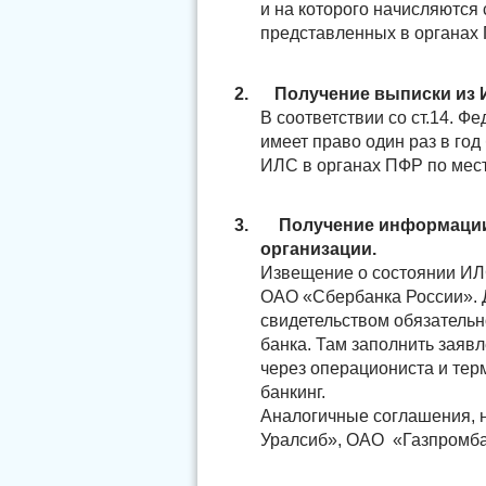
и на которого начисляются
представленных в органах
2.
Получение выписки из 
В соответствии со ст.14. 
имеет право один раз в год
ИЛС в органах ПФР по мест
3.
Получение информации
организации.
Извещение о состоянии ИЛС
ОАО «Сбербанка России». Д
свидетельством обязательн
банка. Там заполнить заяв
через операциониста и тер
банкинг.
Аналогичные соглашения, н
Уралсиб», ОАО «Газпромба