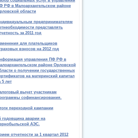
абор социальных услуг в управлении
Ф РФ в Малоархангельском районе
рловской области
ндивидуальным предпринимателям
етнеобходимости представлять
тчетность за 2011 год
зменения для плательщиков
траховых взносов на 2012 год
нформация управления ПФ РФ в
алоархангельском районе Орловской
бласти о получении государственных
ертификатов на материнский капитал
а 5 лет
алоговый вычет участникам
рограммы софинансирования.
тоги переходной кампании
6 годовщина аварии на
ернобыльской АЭС.
рием отчетности за 1 квартал 2012