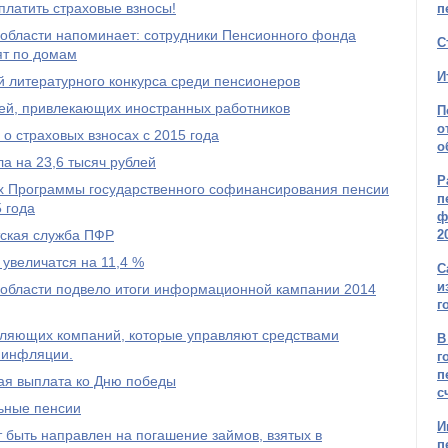
платить страховые взносы!
п
области напоминает: сотрудники Пенсионного фонда
С
ят по домам
И
 литературного конкурса среди пенсионеров
ей, привлекающих иностранных работников
П
о
о страховых взносах с 2015 года
о
а на 23,6 тысяч рублей
Р
ах Программы государственного софинансирования пенсии
п
 года
ф
2
тская служба ПФР
 увеличатся на 11,4 %
С
и
области подвело итоги информационной кампании 2014
г
авляющих компаний, которые управляют средствами
В
 инфляции.
г
п
ая выплата ко Дню победы
с
льные пенсии
И
 быть направлен на погашение займов, взятых в
п