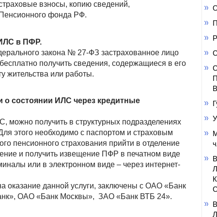
 страховые взносы, копию сведений,
О
 Пенсионного фонда РФ.
П
Р
ИЛС в ПФР.
Федерального закона № 27-ФЗ застрахованное лицо
С
 бесплатно получить сведения, содержащиеся в его
С
у жительства или работы.
П
В
 о состоянии ИЛС через кредитные
Г
У
, можно получить в структурных подразделениях
ля этого необходимо с паспортом и страховым
М
ого пенсионного страхования прийти в отделение
ч
ление и получить извещение ПФР в печатном виде
миналы или в электронном виде – через интернет-
а оказание данной услуги, заключены с ОАО «Банк
С
нк», ОАО «Банк Москвы», ЗАО «Банк ВТБ 24».