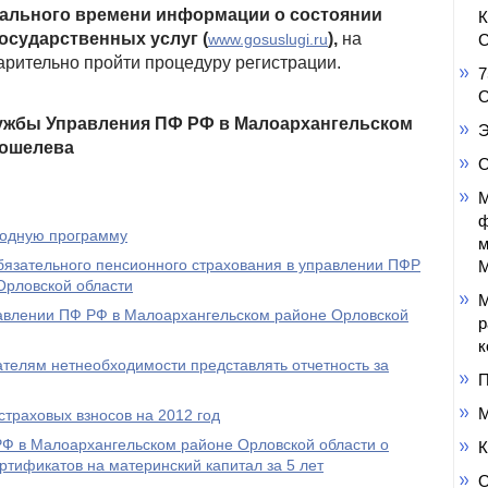
еального времени информации о состоянии
осударственных услуг (
),
на
С
www.gosuslugi.ru
рительно пройти процедуру регистрации.
7
О
лужбы Управления ПФ РФ в Малоархангельском
Э
Кошелева
О
М
ф
родную программу
м
бязательного пенсионного страхования в управлении ПФР
М
Орловской области
М
равлении ПФ РФ в Малоархангельском районе Орловской
р
к
елям нетнеобходимости представлять отчетность за
П
М
траховых взносов на 2012 год
 в Малоархангельском районе Орловской области о
К
ртификатов на материнский капитал за 5 лет
О