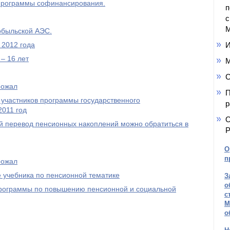
Программы софинансирования.
п
с
М
обыльской АЭС.
И
 2012 года
– 16 лет
М
С
рожал
П
 участников программы государственного
р
2011 год
О
 перевод пенсионных накоплений можно обратиться в
Р
О
п
рожал
 учебника по пенсионной тематике
З
о
 программы по повышению пенсионной и социальной
с
М
о