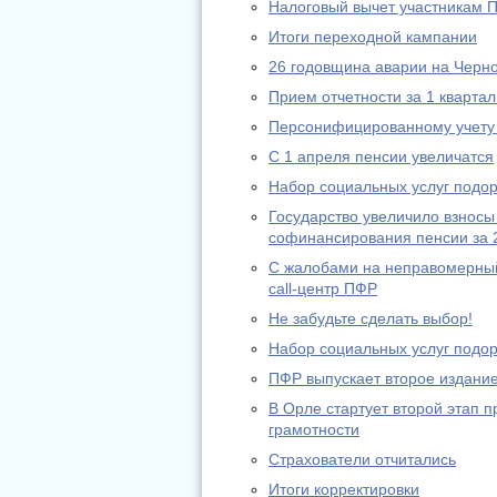
Налоговый вычет участникам 
Итоги переходной кампании
26 годовщина аварии на Черн
Прием отчетности за 1 квартал
Персонифицированному учету 
С 1 апреля пенсии увеличатся
Набор социальных услуг подо
Государство увеличило взносы
софинансирования пенсии за 
С жалобами на неправомерный
call-центр ПФР
Не забудьте сделать выбор!
Набор социальных услуг подо
ПФР выпускает второе издание
В Орле стартует второй этап
грамотности
Страхователи отчитались
Итоги корректировки