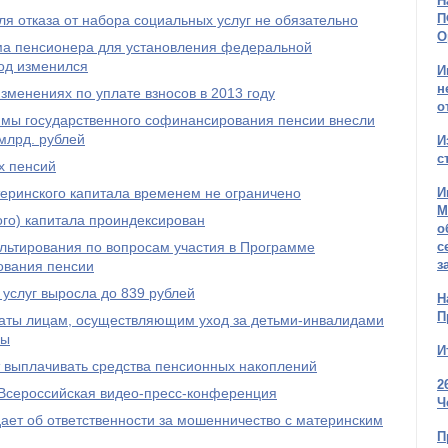
Н
П
я отказа от набора социальных услуг не обязательно
О
а пенсионера для установления федеральной
од изменился
И
н
менениях по уплате взносов в 2013 году
о
ммы государственного софинансирования пенсии внесли
млрд. рублей
И
с
х пенсий
И
еринского капитала временем не ограничено
М
го) капитала проиндексирован
о
с
ультирования по вопросам участия в Программе
з
ования пенсии
услуг выросла до 839 рублей
Н
П
аты лицам, осуществляющим уход за детьми-инвалидами
пы
И
выплачивать средства пенсионных накоплений
2
Всероссийская видео-пресс-конференция
Ч
ет об ответственности за мошенничество с материнским
П