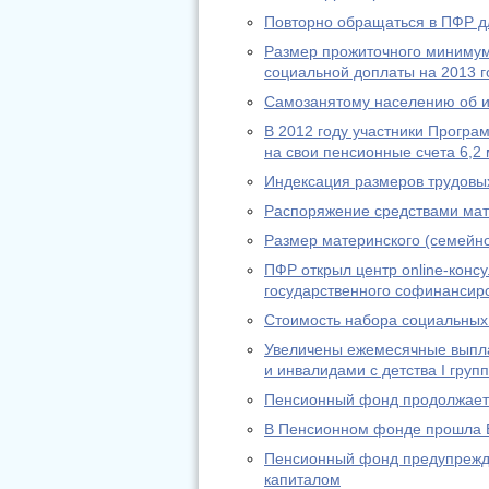
Повторно обращаться в ПФР дл
Размер прожиточного минимум
социальной доплаты на 2013 г
Самозанятому населению об из
В 2012 году участники Програ
на свои пенсионные счета 6,2 
Индексация размеров трудовы
Распоряжение средствами мат
Размер материнского (семейно
ПФР открыл центр online-конс
государственного софинансир
Стоимость набора социальных 
Увеличены ежемесячные выпл
и инвалидами с детства I груп
Пенсионный фонд продолжает 
В Пенсионном фонде прошла 
Пенсионный фонд предупрежда
капиталом