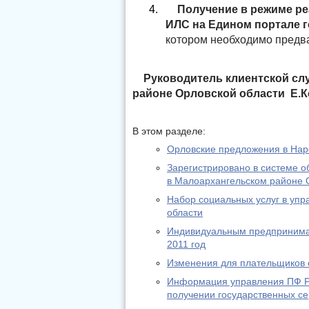
4.
Получение в режиме р
ИЛС на Едином портале г
котором необходимо предва
Руководитель клиентской с
районе Орловской области
Е.
В этом разделе:
Орловские предложения в На
Зарегистрировано в системе о
в Малоархангельском районе 
Набор социальных услуг в уп
области
Индивидуальным предпринимат
2011 год
Изменения для плательщиков с
Информация управления ПФ РФ
получении государственных се