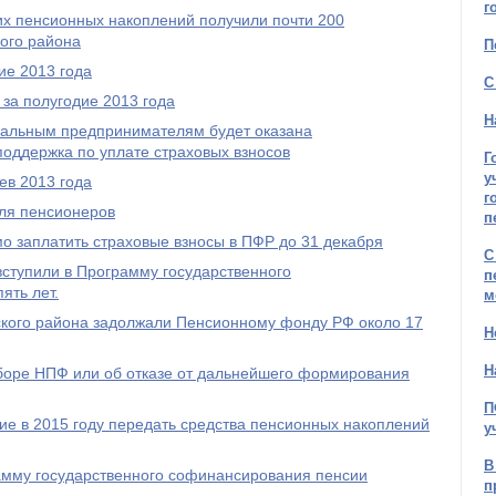
г
оих пенсионных накоплений получили почти 200
ого района
П
ие 2013 года
С
за полугодие 2013 года
Н
уальным предпринимателям будет оказана
оддержка по уплате страховых взносов
Г
у
ев 2013 года
г
ля пенсионеров
п
 заплатить страховые взносы в ПФР до 31 декабря
С
ступили в Программу государственного
п
ять лет.
м
кого района задолжали Пенсионному фонду РФ около 17
Н
Н
ыборе НПФ или об отказе от дальнейшего формирования
П
е в 2015 году передать средства пенсионных накоплений
у
В
амму государственного софинансирования пенсии
п