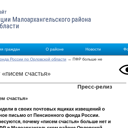
айт
ции Малоархангельского района
области
я граждан
О районе
Новости
Ф
нда России по Орловской области
→ ПФР больше не
 «писем счастья»
Пресс-релиз
ем счастья»
идели в своих почтовых ящиках извещений о
ное письмо от Пенсионного фонда России.
есуются, почему «писем счастья» больше нет и
 ПФР в Малоархангельском районе Орловской