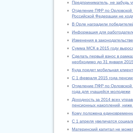
Предприниматель, не забудь у
Отделение ПФР по Орловской 
Российской Федерации не ход
В Орле наградили победителей
Информация для работодател
Изменения в законодательстве 
Сумма МСК в 2015 году выросл
Сделать первый взнос в рамк
необходимо до 31 января 2015
Куда поедет мобильная клиен
С 1 февраля 2015 года пенсии
Отделение ПФР по Орловской 
года для учащейся молодежи
Доходность за 2014 всех упр
пенсионных накоплений, ниже
Кому положена единовременн
С 1 апреля увеличатся социа
Материнский капитал не может