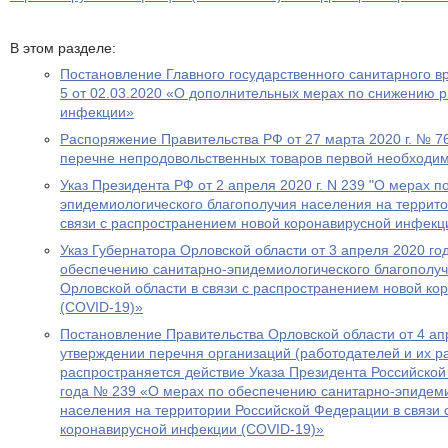
В этом разделе:
Постановление Главного государственного санитарного 
5 от 02.03.2020 «О дополнительных мерах по снижению р
инфекции»
Распоряжение Правительства РФ от 27 марта 2020 г. № 
перечне непродовольственных товаров первой необходи
Указ Президента РФ от 2 апреля 2020 г. N 239 "О мерах 
эпидемиологического благополучия населения на террит
связи с распространением новой коронавирусной инфекц
Указ Губернатора Орловской области от 3 апреля 2020 г
обеспечению санитарно-эпидемиологического благополуч
Орловской области в связи с распространением новой к
(COVID-19)»
Постановление Правительства Орловской области от 4 а
утверждении перечня организаций (работодателей и их ра
распространяется действие Указа Президента Российской
года № 239 «О мерах по обеспечению санитарно-эпидеми
населения на территории Российской Федерации в связи
коронавирусной инфекции (COVID-19)»