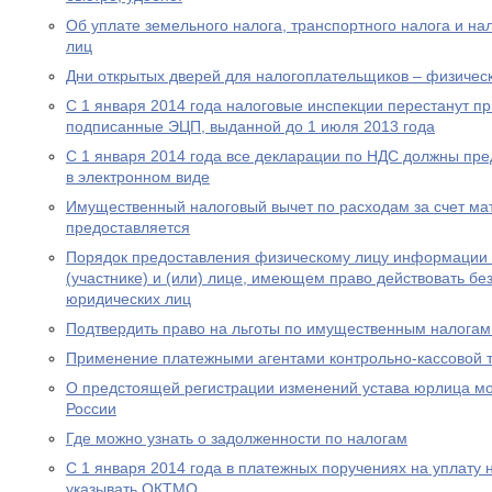
Об уплате земельного налога, транспортного налога и на
лиц
Дни открытых дверей для налогоплательщиков – физическ
С 1 января 2014 года налоговые инспекции перестанут п
подписанные ЭЦП, выданной до 1 июля 2013 года
С 1 января 2014 года все декларации по НДС должны пре
в электронном виде
Имущественный налоговый вычет по расходам за счет мат
предоставляется
Порядок предоставления физическому лицу информации о
(участнике) и (или) лице, имеющем право действовать бе
юридических лиц
Подтвердить право на льготы по имущественным налогам
Применение платежными агентами контрольно-кассовой 
О предстоящей регистрации изменений устава юрлица мо
России
Где можно узнать о задолженности по налогам
С 1 января 2014 года в платежных поручениях на уплату 
указывать ОКТМО