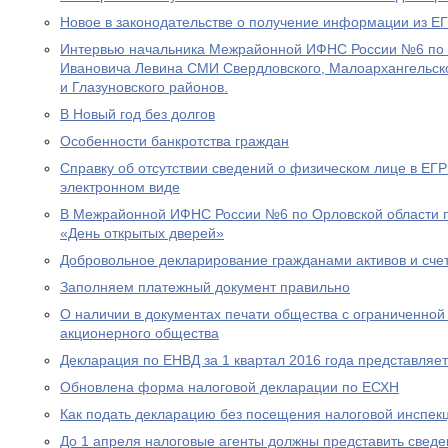
Новое в законодательстве о получение информации из 
Интервью начальника Межрайонной ИФНС России №6 по 
Ивановича Левина СМИ Свердловского, Малоархангельско
и Глазуновского районов.
В Новый год без долгов
Особенности банкротства граждан
Справку об отсутствии сведений о физическом лице в ЕГ
электронном виде
В Межрайонной ИФНС России №6 по Орловской области п
«День открытых дверей»
Добровольное декларирование гражданами активов и сче
Заполняем платежный документ правильно
О наличии в документах печати общества с ограниченной
акционерного общества
Декларация по ЕНВД за 1 квартал 2016 года представляе
Обновлена форма налоговой декларации по ЕСХН
Как подать декларацию без посещения налоговой инспек
До 1 апреля налоговые агенты должны представить сведе