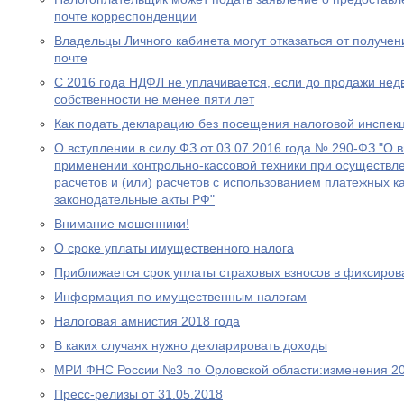
почте корреспонденции
Владельцы Личного кабинета могут отказаться от получе
почте
С 2016 года НДФЛ не уплачивается, если до продажи нед
собственности не менее пяти лет
Как подать декларацию без посещения налоговой инспек
О вступлении в силу ФЗ от 03.07.2016 года № 290-ФЗ "О 
применении контрольно-кассовой техники при осуществл
расчетов и (или) расчетов с использованием платежных к
законодательные акты РФ"
Внимание мошенники!
О сроке уплаты имущественного налога
Приближается срок уплаты страховых взносов в фиксиро
Информация по имущественным налогам
Налоговая амнистия 2018 года
В каких случаях нужно декларировать доходы
МРИ ФНС России №3 по Орловской области:изменения 20
Пресс-релизы от 31.05.2018