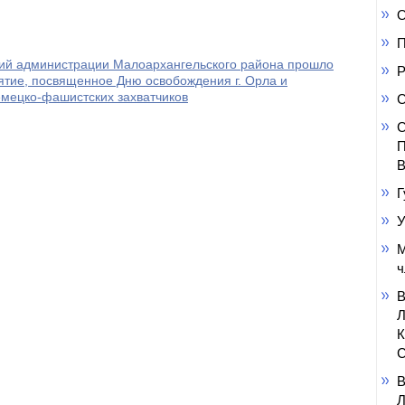
О
П
аний администрации Малоархангельского района прошло
Р
тие, посвященное Дню освобождения г. Орла и
емецко-фашистских захватчиков
С
С
П
В
Г
У
М
ч
С