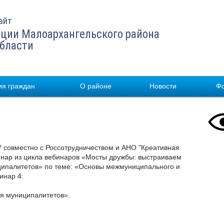
айт
ции Малоархангельского района
области
я граждан
О районе
Новости
Ф
У совместно с Россотрудничеством и АНО "Креативная
инар из цикла вебинаров «Мосты дружбы: выстраиваем
ипалитетов» по теме: «Основы межмуниципального и
инар 4:
ия муниципалитетов».