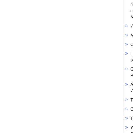
п
с
М
И
М
С
П
р
О
Р
А
И
Т
С
Т
У