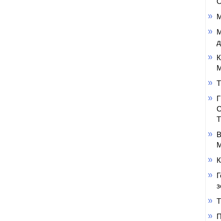
О
М
М
д
К
М
Т
В
М
К
Г
з
Т
П