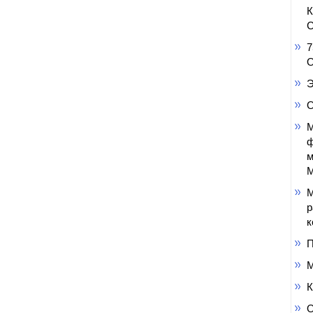
С
7
О
Э
О
М
ф
м
М
М
р
к
П
М
К
О