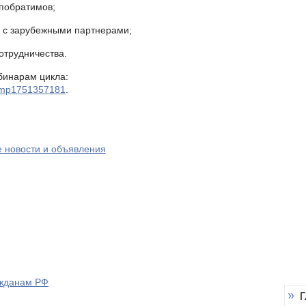
-побратимов;
я с зарубежными партнерами;
отрудничества.
бинарам цикла:
/tmp1751357181
.
е новости и объявления
ажданам РФ
Г