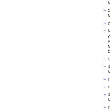
М
О
М
И
М
у
м
М
О
Ф
М
Г
Ф
М
П