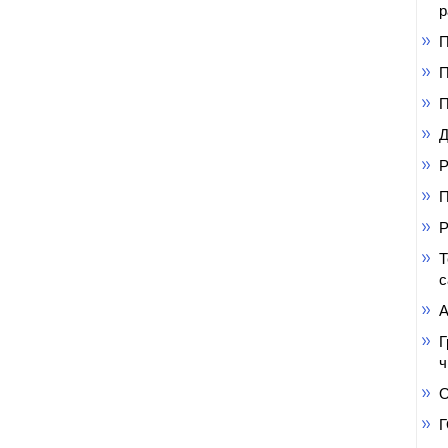
р
П
П
П
Д
Р
П
Р
Т
с
А
Г
ч
О